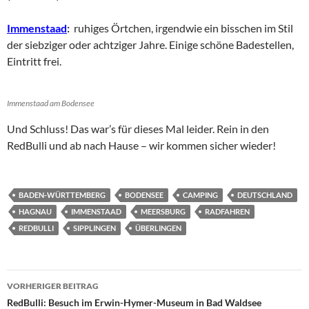
Immenstaad
:
ruhiges Örtchen, irgendwie ein bisschen im Stil
der siebziger oder achtziger Jahre. Einige schöne Badestellen,
Eintritt frei.
Immenstaad am Bodensee
Und Schluss! Das war’s für dieses Mal leider. Rein in den
RedBulli und ab nach Hause – wir kommen sicher wieder!
BADEN-WÜRTTEMBERG
BODENSEE
CAMPING
DEUTSCHLAND
HAGNAU
IMMENSTAAD
MEERSBURG
RADFAHREN
REDBULLI
SIPPLINGEN
ÜBERLINGEN
Beitragsnavigation
VORHERIGER BEITRAG
RedBulli: Besuch im Erwin-Hymer-Museum in Bad Waldsee