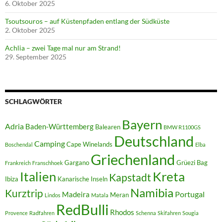
6. Oktober 2025
Tsoutsouros – auf Küstenpfaden entlang der Südküste
2. Oktober 2025
Achlia – zwei Tage mal nur am Strand!
29. September 2025
SCHLAGWÖRTER
Bayern
Adria
Baden-Württemberg
Balearen
BMW R1100GS
Deutschland
Camping
Cape Winelands
Boschendal
Elba
Griechenland
Gargano
Grüezi Bag
Frankreich
Franschhoek
Italien
Kreta
Kapstadt
Ibiza
Kanarische Inseln
Namibia
Kurztrip
Portugal
Madeira
Meran
Lindos
Matala
RedBulli
Rhodos
Provence
Radfahren
Schenna
Skifahren
Sougia