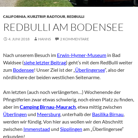
CALIFORNIA
,
KURZTRIP
,
RADTOUR
,
REDBULLI
REDBULLI AM BODENSEE
4. JUNI 2018
HANNS
2 KOMMENTARE
Nach unserem Besuch im
Erwin-Hymer-Museum
in Bad
Waldsee (
siehe letzter Beitrag
) geht’s mit dem RedBulli weiter
zum
Bodensee
! Unser Ziel ist der „
Überlingersee
“, also der
nördlichere der beiden westlichen Seitenarme.
Am letzten (auch noch verlängerten…) Wochenende der
Pfingstferien zwar etwas schwierig, noch einen Platz zu finden,
aber im
Camping Birnau-Maurach
, etwa mittig zwischen
Überlingen
und
Meersburg
, unterhalb der
Basilika Birnau
,
werden wir fündig. Von hier aus wollen wir den Abschnitt
zwischen
Immenstaad
und
Sipplingen
am „Überlingersee“
erkunden!