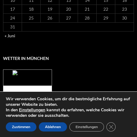
10
11
12
13
14
15
16
17
18
19
20
21
22
23
24
25
26
27
28
29
30
31
« Juni
WETTER IN MÜNCHEN
Das Wetter für
München
Wir verwenden Cookies, um dir die bestmögliche Erfahrung auf
unserer Website zu bieten.
In den
Einstellungen
kannst du erfahren, welche Cookies wir
verwenden oder sie ausschalten.
GDPR COOKI
Zustimmen
Ablehnen
Einstellungen