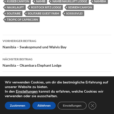
KUISEB CANYON
NAMIB
NAMIB NAUKLUFT LODGE
NAMIBIA
NAUKLAUFT
ROSTOCK RITZ LODGE
SESRIEM CANYON
SOLITAIRE
SOLITAIRE GUEST FARM
SOSSUSVLEI
TROPIC OF CAPRICORN
Beitragsnavigation
VORHERIGER BEITRAG
Namibia – Swakopmund und Walvis Bay
NÄCHSTER BEITRAG
Namibia – Okambara Elephant Lodge
Wir verwenden Cookies, um dir die bestmögliche Erfahrung auf
unserer Website zu bieten.
3 KOMMENTARE ZU „NAMIBIA – DURCH NAMIB UND
In den
Einstellungen
kannst du erfahren, welche Cookies wir
NAUKLUFT NACH SOSSUSVLEI“
verwenden oder sie ausschalten.
GDPR COOKI
Rosemarie Meitinger
Zustimmen
Ablehnen
Einstellungen
31. DEZEMBER 2018 UM 11:43 UHR