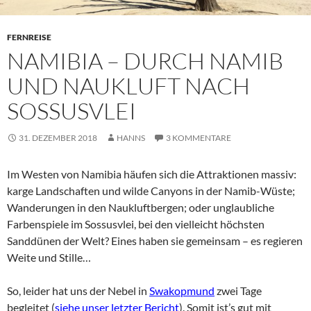
FERNREISE
NAMIBIA – DURCH NAMIB
UND NAUKLUFT NACH
SOSSUSVLEI
31. DEZEMBER 2018
HANNS
3 KOMMENTARE
Im Westen von Namibia häufen sich die Attraktionen massiv:
karge Landschaften und wilde Canyons in der Namib-Wüste;
Wanderungen in den Naukluftbergen; oder unglaubliche
Farbenspiele im Sossusvlei, bei den vielleicht höchsten
Sanddünen der Welt? Eines haben sie gemeinsam – es regieren
Weite und Stille…
So, leider hat uns der Nebel in
Swakopmund
zwei Tage
begleitet (
siehe unser letzter Bericht
). Somit ist’s gut mit