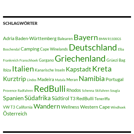
SCHLAGWÖRTER
Bayern
Adria
Baden-Württemberg
Balearen
BMW R1100GS
Deutschland
Camping
Cape Winelands
Boschendal
Elba
Griechenland
Gargano
Grüezi Bag
Frankreich
Franschhoek
Italien
Kreta
Kapstadt
Ibiza
Kanarische Inseln
Namibia
Kurztrip
Portugal
Madeira
Meran
Lindos
Matala
RedBulli
Rhodos
Provence
Radfahren
Schenna
Skifahren
Sougia
Südafrika
Spanien
Südtirol
T3 RedBulli
Teneriffa
Wandern
Western Cape
Wellness
VW T3 California
Windhoek
Österreich