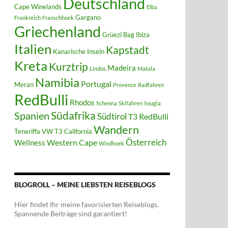
Deutschland
Cape Winelands
Elba
Gargano
Frankreich
Franschhoek
Griechenland
Grüezi Bag
Ibiza
Italien
Kapstadt
Kanarische Inseln
Kreta
Kurztrip
Madeira
Lindos
Matala
Namibia
Portugal
Meran
Provence
Radfahren
RedBulli
Rhodos
Schenna
Skifahren
Sougia
Südafrika
Spanien
Südtirol
T3 RedBulli
Wandern
Teneriffa
VW T3 California
Österreich
Western Cape
Wellness
Windhoek
BLOGROLL – MEINE LIEBSTEN REISEBLOGS
Hier findet Ihr meine favorisierten Reiseblogs.
Spannende Beiträge sind garantiert!