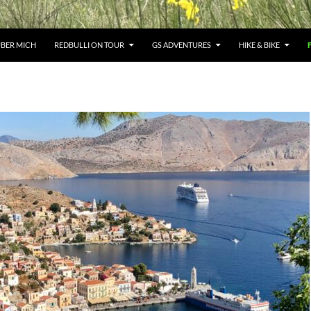
BER MICH
REDBULLI ON TOUR
GS ADVENTURES
HIKE & BIKE