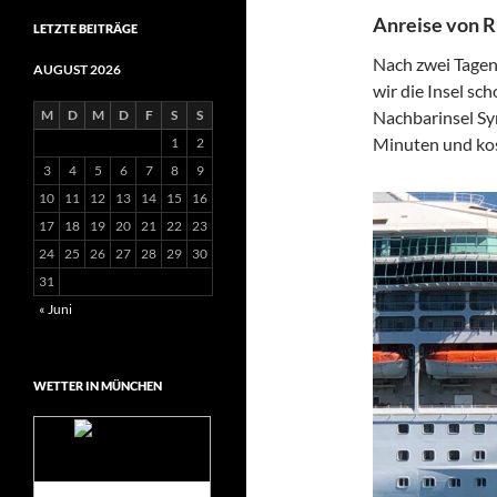
Anreise von 
LETZTE BEITRÄGE
Nach zwei Tagen
AUGUST 2026
wir die Insel sc
M
D
M
D
F
S
S
Nachbarinsel Sy
Minuten und kost
1
2
3
4
5
6
7
8
9
10
11
12
13
14
15
16
17
18
19
20
21
22
23
24
25
26
27
28
29
30
31
« Juni
WETTER IN MÜNCHEN
Das Wetter für
München