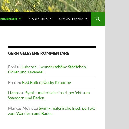
FERNREISEN
STÄDTETRIPS
SPECIAL EVENTS
GERN GELESENE KOMMENTARE
Rosi
zu
Luberon – wunderschöne Städtchen,
Ocker und Lavendel
Fred
zu
Red Bulli in Česky Krumlov
Hanns
zu
Symi – malerische Insel, perfekt zum
Wandern und Baden
Markus Mevis
zu
Symi – malerische Insel, perfekt
zum Wandern und Baden