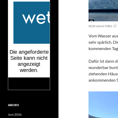
Nicht unsere Fähre 🙂
Vom Wasser aus z
sehr spärlich. D
kommenden Tage
Dafür ist dann d
wunderbar bunte
ziehenden Häuser
ankommenden Sc
Mehr auf
wetteronline.de
ARCHIV
Juni 2026