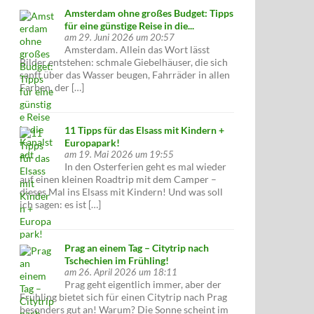
Amsterdam ohne großes Budget: Tipps
für eine günstige Reise in die...
am 29. Juni 2026 um 20:57
Amsterdam. Allein das Wort lässt
Bilder entstehen: schmale Giebelhäuser, die sich
sanft über das Wasser beugen, Fahrräder in allen
Farben, der […]
11 Tipps für das Elsass mit Kindern +
Europapark!
am 19. Mai 2026 um 19:55
In den Osterferien geht es mal wieder
auf einen kleinen Roadtrip mit dem Camper –
dieses Mal ins Elsass mit Kindern! Und was soll
ich sagen: es ist […]
Prag an einem Tag – Citytrip nach
Tschechien im Frühling!
am 26. April 2026 um 18:11
Prag geht eigentlich immer, aber der
Frühling bietet sich für einen Citytrip nach Prag
besonders gut an! Warum? Die Sonne scheint im