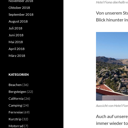
November 2018
Hotel Fiona oberhalb v
Oktober 2018
Von unserem Stu
September 2018
Blick hinunter i
August 2018
Juli 2018
Juni 2018
Mai 2018
April 2018
März 2018
KATEGORIEN
Beachen
(36)
Bergsteigen
(22)
California
(26)
Camping
(24)
Aussicht von Hotel Fio
Fernreise
(69)
Auch auf unsere
Kurztrip
(32)
immer wieder tol
Motorrad
(7)