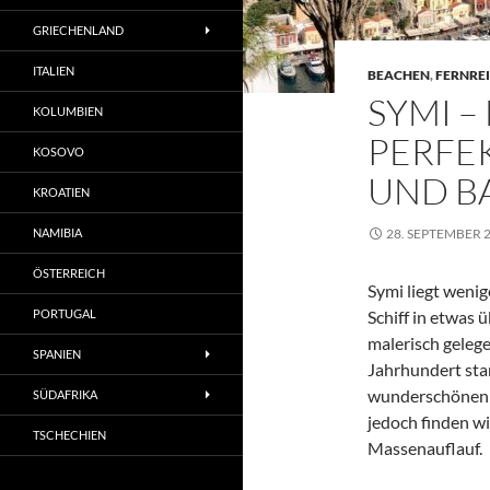
GRIECHENLAND
ITALIEN
BEACHEN
,
FERNREI
SYMI –
KOLUMBIEN
PERFE
KOSOVO
UND B
KROATIEN
NAMIBIA
28. SEPTEMBER 
ÖSTERREICH
Symi liegt weni
PORTUGAL
Schiff in etwas 
malerisch gelege
SPANIEN
Jahrhundert sta
wunderschönen F
SÜDAFRIKA
jedoch finden w
TSCHECHIEN
Massenauflauf.