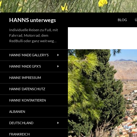
Suchen
HANNS unterwegs
BLOG
Ü
Individuelle Reisen zu Fuß, mit
Fahrrad, Motorrad, dem
RedBulli oder ganz weit weg…
HANNS’ MADE GALLERY’S
HANNS‘ MADE GPX’S
HANNS‘ IMPRESSUM
HANNS‘ DATENSCHUTZ
HANNS‘ KONTAKTIEREN
ALBANIEN
DEUTSCHLAND
FRANKREICH