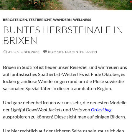
BERGSTEIGEN
,
TESTBERICHT
,
WANDERN
,
WELLNESS
BUNTES HERBSTFINALE IN
BRIXEN
31. OKTOBER 2022
KOMMENTAR HINTERLASSEN
Brixen in Südtirol ist heuer unser Reiseziel, und wir freuen uns
auf fantastisches Spätherbst-Wetter! Es ist Ende Oktober, es
locken grandiose Wanderungen rund um die Plose sowie die
saisonalen Spezialitäten in dieser traumhaften Region.
Und ganz nebenbei freuen wir uns sehr, die neuesten Modelle
der
Lightful DownWool Jackets
und
Vests
von
Grüezi bag
ausprobieren zu können! Diese sieht man auf einigen Bildern.
Um hier rechtlich auf der sicheren Seite zu sein, muss ich den