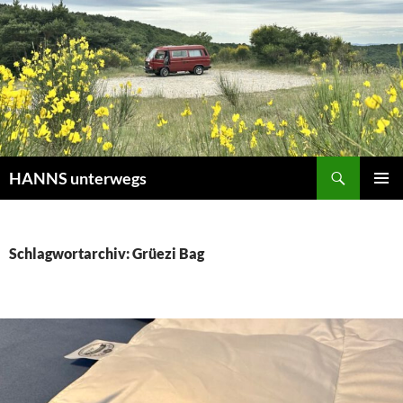
Zum
Inhalt
springen
Suchen
HANNS unterwegs
PRIMÄR
MENÜ
Schlagwortarchiv: Grüezi Bag