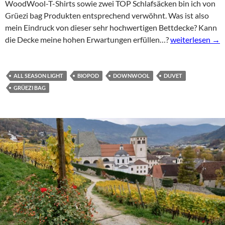
WoodWool-T-Shirts sowie zwei TOP Schlafsäcken bin ich von
Grüezi bag Produkten entsprechend verwöhnt. Was ist also
mein Eindruck von dieser sehr hochwertigen Bettdecke? Kann
Grüezi bag Dow
die Decke meine hohen Erwartungen erfüllen…?
weiterlesen
→
ALL SEASON LIGHT
BIOPOD
DOWNWOOL
DUVET
GRÜEZI BAG