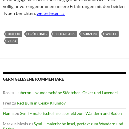
völlig unvoreingenommen unsere Erfahrungen mit den beiden
Coming soon – Schlafsack Vergleichstest: Grü
Typen berichten.
weiterlesen
→
BIOPOD
GRÜEZI BAG
SCHLAFSACK
SUBZERO
WOLLE
ZERO
GERN GELESENE KOMMENTARE
Rosi
zu
Luberon – wunderschöne Städtchen, Ocker und Lavendel
Fred
zu
Red Bulli in Česky Krumlov
Hanns
zu
Symi – malerische Insel, perfekt zum Wandern und Baden
Markus Mevis
zu
Symi – malerische Insel, perfekt zum Wandern und
Baden