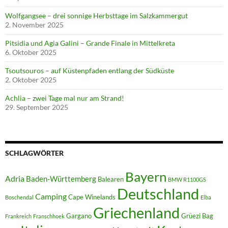
Wolfgangsee – drei sonnige Herbsttage im Salzkammergut
2. November 2025
Pitsidia und Agia Galini – Grande Finale in Mittelkreta
6. Oktober 2025
Tsoutsouros – auf Küstenpfaden entlang der Südküste
2. Oktober 2025
Achlia – zwei Tage mal nur am Strand!
29. September 2025
SCHLAGWÖRTER
Bayern
Adria
Baden-Württemberg
Balearen
BMW R1100GS
Deutschland
Camping
Cape Winelands
Boschendal
Elba
Griechenland
Gargano
Grüezi Bag
Frankreich
Franschhoek