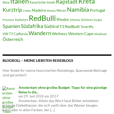
Italien
Kreta
Kapstadt
Ibiza
Kanarische Inseln
Namibia
Kurztrip
Portugal
Madeira
Meran
Lindos
Matala
RedBulli
Rhodos
Provence
Radfahren
Schenna
Skifahren
Sougia
Südafrika
Spanien
Südtirol
T3 RedBulli
Teneriffa
Wandern
Western Cape
Wellness
VW T3 California
Windhoek
Österreich
BLOGROLL – MEINE LIEBSTEN REISEBLOGS
Hier findet Ihr meine favorisierten Reiseblogs. Spannende Beiträge
sind garantiert!
Amsterdam ohne großes Budget: Tipps für eine günstige
Reise in die...
am 29. Juni 2026 um 20:57
Amsterdam. Allein das Wort lässt Bilder entstehen:
schmale Giebelhäuser, die sich sanft über das Wasser beugen,
Fahrräder in allen Farben, der […]