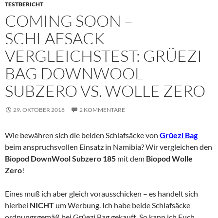
TESTBERICHT
COMING SOON –
SCHLAFSACK
VERGLEICHSTEST: GRÜEZI
BAG DOWNWOOL
SUBZERO VS. WOLLE ZERO
29. OKTOBER 2018
2 KOMMENTARE
Wie bewähren sich die beiden Schlafsäcke von
Grüezi Bag
beim anspruchsvollen Einsatz in Namibia? Wir vergleichen den
Biopod DownWool Subzero 185
mit dem
Biopod Wolle
Zero
!
Eines muß ich aber gleich vorausschicken – es handelt sich
hierbei
NICHT
um Werbung. Ich habe beide Schlafsäcke
ordnungsgemäß bei Grüezi Bag gekauft. So kann ich Euch