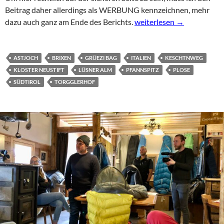
Beitrag daher allerdings als WERBUNG kennzeichnen, mehr
Buntes Herbstfinale in Br
dazu auch ganz am Ende des Berichts.
weiterlesen
→
ASTJOCH
BRIXEN
GRÜEZI BAG
ITALIEN
KESCHTNWEG
KLOSTER NEUSTIFT
LÜSNER ALM
PFANNSPITZ
PLOSE
SÜDTIROL
TORGGLERHOF