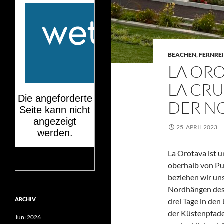
BEACHEN
,
FERNREI
LA OR
LA CRU
DER N
25. APRIL 2023
La Orotava ist u
oberhalb von Pu
Mehr auf
wetteronline.de
beziehen wir un
Nordhängen des 
ARCHIV
drei Tage in de
der Küstenpfade
Juni 2026