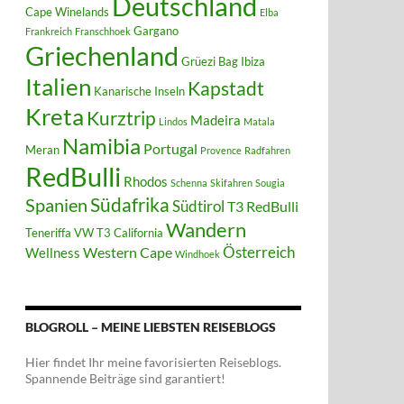
Deutschland
Cape Winelands
Elba
Gargano
Frankreich
Franschhoek
Griechenland
Grüezi Bag
Ibiza
Italien
Kapstadt
Kanarische Inseln
Kreta
Kurztrip
Madeira
Lindos
Matala
Namibia
Portugal
Meran
Provence
Radfahren
RedBulli
Rhodos
Schenna
Skifahren
Sougia
Südafrika
Spanien
Südtirol
T3 RedBulli
Wandern
Teneriffa
VW T3 California
Österreich
Western Cape
Wellness
Windhoek
BLOGROLL – MEINE LIEBSTEN REISEBLOGS
Hier findet Ihr meine favorisierten Reiseblogs.
Spannende Beiträge sind garantiert!