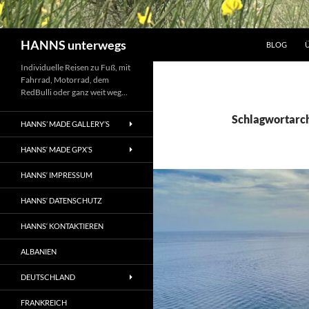
Suchen
HANNS unterwegs
BLOG
Individuelle Reisen zu Fuß, mit
Fahrrad, Motorrad, dem
RedBulli oder ganz weit weg…
Schlagwortarch
HANNS’ MADE GALLERY’S
HANNS‘ MADE GPX’S
HANNS‘ IMPRESSUM
HANNS‘ DATENSCHUTZ
HANNS‘ KONTAKTIEREN
ALBANIEN
DEUTSCHLAND
FRANKREICH