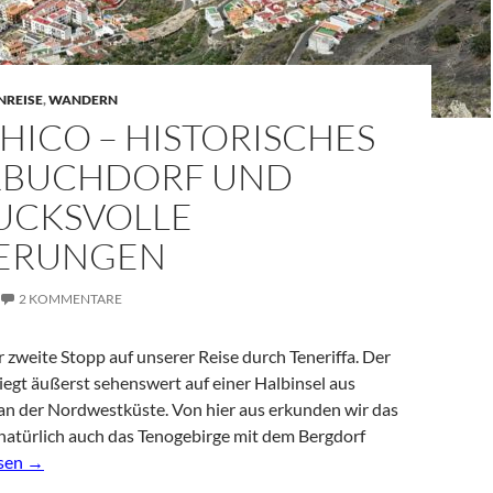
NREISE
,
WANDERN
HICO – HISTORISCHES
RBUCHDORF UND
UCKSVOLLE
ERUNGEN
2 KOMMENTARE
r zweite Stopp auf unserer Reise durch Teneriffa. Der
liegt äußerst sehenswert auf einer Halbinsel aus
an der Nordwestküste. Von hier aus erkunden wir das
natürlich auch das Tenogebirge mit dem Bergdorf
o – historisches Bilderbuchdorf und eindrucksvolle Wanderunge
esen
→