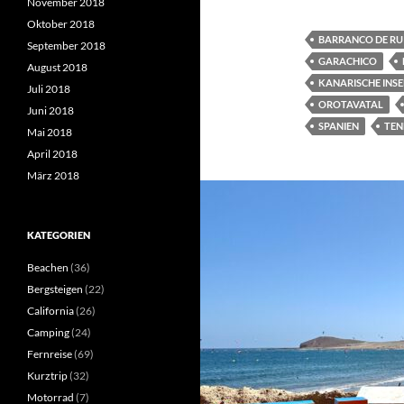
November 2018
Oktober 2018
BARRANCO DE RU
September 2018
GARACHICO
August 2018
KANARISCHE INS
Juli 2018
OROTAVATAL
Juni 2018
SPANIEN
TEN
Mai 2018
April 2018
März 2018
KATEGORIEN
Beachen
(36)
Bergsteigen
(22)
California
(26)
Camping
(24)
Fernreise
(69)
Kurztrip
(32)
Motorrad
(7)