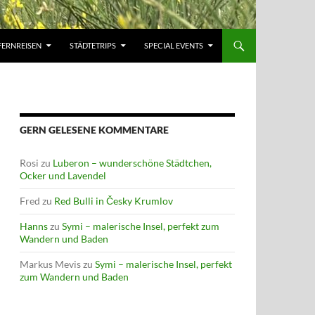
FERNREISEN
STÄDTETRIPS
SPECIAL EVENTS
GERN GELESENE KOMMENTARE
Rosi
zu
Luberon – wunderschöne Städtchen,
Ocker und Lavendel
Fred
zu
Red Bulli in Česky Krumlov
Hanns
zu
Symi – malerische Insel, perfekt zum
Wandern und Baden
Markus Mevis
zu
Symi – malerische Insel, perfekt
zum Wandern und Baden