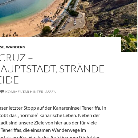
SE
,
WANDERN
CRUZ –
HAUPTSTADT, STRÄNDE
EIDE
KOMMENTAR HINTERLASSEN
nser letzter Stopp auf der Kanareninsel Teneriffa. In
tobt das „normale“ kanarische Leben. Neben der
dt sind unsere Ziele von hier aus der für viele
 Teneriffas, die einsamen Wanderwege im
d als großes Finale der Aufstieg zum Gipfel des