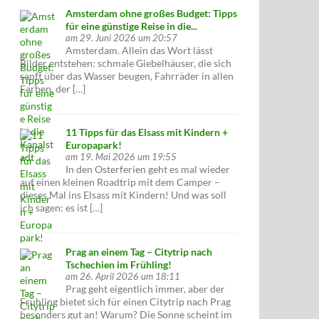
ssiker der Nordküste
Amsterdam ohne großes Budget: Tipps
für eine günstige Reise in die...
am 29. Juni 2026 um 20:57
Amsterdam. Allein das Wort lässt
Bilder entstehen: schmale Giebelhäuser, die sich
sanft über das Wasser beugen, Fahrräder in allen
Farben, der […]
11 Tipps für das Elsass mit Kindern +
Europapark!
am 19. Mai 2026 um 19:55
In den Osterferien geht es mal wieder
auf einen kleinen Roadtrip mit dem Camper –
dieses Mal ins Elsass mit Kindern! Und was soll
ich sagen: es ist […]
Prag an einem Tag – Citytrip nach
Tschechien im Frühling!
am 26. April 2026 um 18:11
Prag geht eigentlich immer, aber der
Frühling bietet sich für einen Citytrip nach Prag
besonders gut an! Warum? Die Sonne scheint im