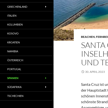
GRIECHENLAND
ITALIEN
KOLUMBIEN
KOSOVO
BEACHEN
,
FERNREI
SANTA 
KROATIEN
INSEL
NAMIBIA
UND T
ÖSTERREICH
PORTUGAL
30. APRIL 2023
SPANIEN
Santa Cruz ist u
SÜDAFRIKA
der Hauptstadt 
schönen Innensta
TSCHECHIEN
schönste Strand
Anagagebirge, un