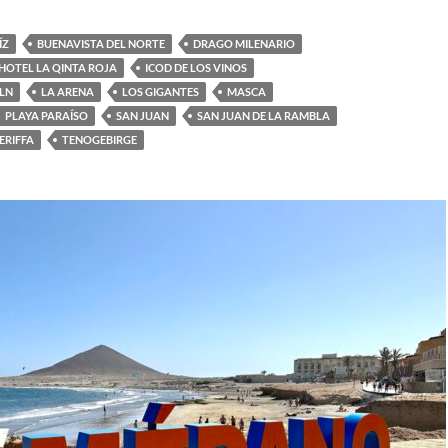
ÍZ
BUENAVISTA DEL NORTE
DRAGO MILENARIO
HOTEL LA QINTA ROJA
ICOD DE LOS VINOS
ELN
LA ARENA
LOS GIGANTES
MASCA
PLAYA PARAÍSO
SAN JUAN
SAN JUAN DE LA RAMBLA
ERIFFA
TENOGEBIRGE