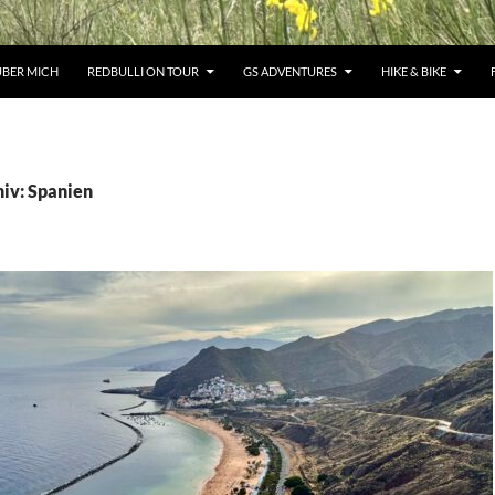
ÜBER MICH
REDBULLI ON TOUR
GS ADVENTURES
HIKE & BIKE
iv: Spanien