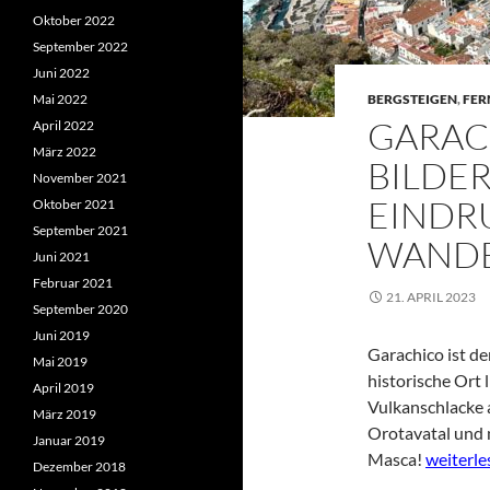
Oktober 2022
September 2022
Juni 2022
Mai 2022
BERGSTEIGEN
,
FER
GARAC
April 2022
März 2022
BILDE
November 2021
EINDR
Oktober 2021
September 2021
WAND
Juni 2021
Februar 2021
21. APRIL 2023
September 2020
Juni 2019
Garachico ist de
Mai 2019
historische Ort 
April 2019
Vulkanschlacke 
März 2019
Orotavatal und 
Januar 2019
Garachic
Masca!
weiterl
Dezember 2018