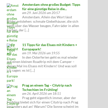
Amsterdam ohne großes Budget: Tipps
für eine günstige Reise in die...
am 29. Juni 2026 um 20:57
Amsterdam. Allein das Wort lässt
Bilder entstehen: schmale Giebelhäuser, die sich
sanft über das Wasser beugen, Fahrräder in allen
Farben, der […]
11 Tipps für das Elsass mit Kindern +
Europapark!
am 19. Mai 2026 um 19:55
In den Osterferien geht es mal wieder
auf einen kleinen Roadtrip mit dem Camper –
dieses Mal ins Elsass mit Kindern! Und was soll
ich sagen: es ist […]
Prag an einem Tag – Citytrip nach
Tschechien im Frühling!
am 26. April 2026 um 18:11
Prag geht eigentlich immer, aber der
Frühling bietet sich für einen Citytrip nach Prag
besonders gut an! Warum? Die Sonne scheint im