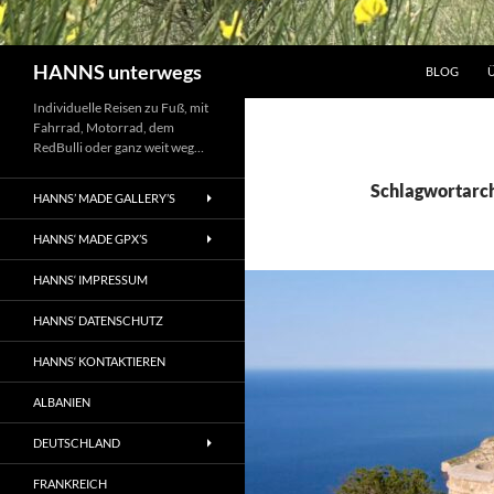
Suchen
HANNS unterwegs
BLOG
Individuelle Reisen zu Fuß, mit
Fahrrad, Motorrad, dem
RedBulli oder ganz weit weg…
Schlagwortarchi
HANNS’ MADE GALLERY’S
HANNS‘ MADE GPX’S
HANNS‘ IMPRESSUM
HANNS‘ DATENSCHUTZ
HANNS‘ KONTAKTIEREN
ALBANIEN
DEUTSCHLAND
FRANKREICH