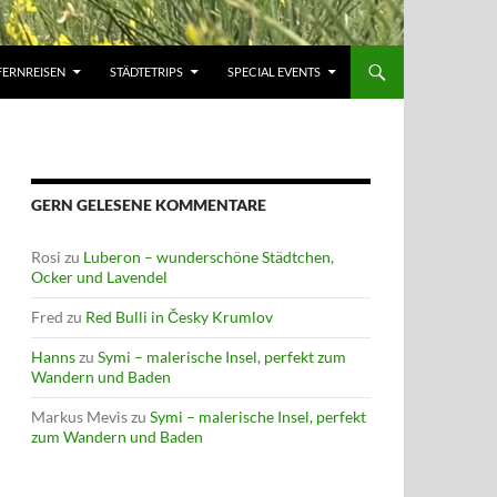
FERNREISEN
STÄDTETRIPS
SPECIAL EVENTS
GERN GELESENE KOMMENTARE
Rosi
zu
Luberon – wunderschöne Städtchen,
Ocker und Lavendel
Fred
zu
Red Bulli in Česky Krumlov
Hanns
zu
Symi – malerische Insel, perfekt zum
Wandern und Baden
Markus Mevis
zu
Symi – malerische Insel, perfekt
zum Wandern und Baden