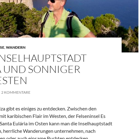
SE
,
WANDERN
 INSELHAUPTSTADT
A UND SONNIGER
STEN
2 KOMMENTARE
za gibt es einiges zu entdecken. Zwischen den
t karibischen Flair im Westen, der Felseninsel Es
 Santa Eulária im Osten kann man die Inselhauptstadt
n, herrliche Wanderungen unternehmen, nach
en oder auch einsame Buchten entdecken.