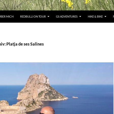
ÜBER MICH
REDBULLI ON TOUR
GS ADVENTURES
HIKE & BIKE
v: Platja de ses Salines