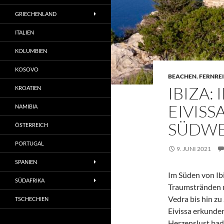
GRIECHENLAND
ITALIEN
KOLUMBIEN
KOSOVO
BEACHEN
,
FERNREI
IBIZA:
KROATIEN
EIVISS
NAMIBIA
SÜDWE
ÖSTERREICH
PORTUGAL
9. JUNI 2021
SPANIEN
Im Süden von Ibi
SÜDAFRIKA
Traumstränden mi
Vedra bis hin zu
TSCHECHIEN
Eivissa erkunde
Herzenslust bad