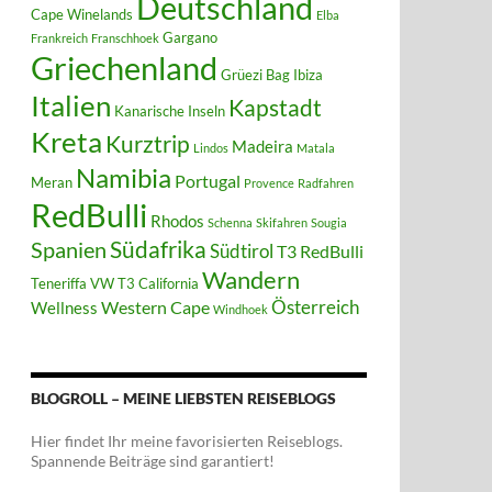
Deutschland
Cape Winelands
Elba
Gargano
Frankreich
Franschhoek
Griechenland
Grüezi Bag
Ibiza
Italien
Kapstadt
Kanarische Inseln
Kreta
Kurztrip
Madeira
Lindos
Matala
Namibia
Portugal
Meran
Provence
Radfahren
RedBulli
Rhodos
Schenna
Skifahren
Sougia
Südafrika
Spanien
Südtirol
T3 RedBulli
Wandern
Teneriffa
VW T3 California
Österreich
Western Cape
Wellness
Windhoek
BLOGROLL – MEINE LIEBSTEN REISEBLOGS
Hier findet Ihr meine favorisierten Reiseblogs.
Spannende Beiträge sind garantiert!