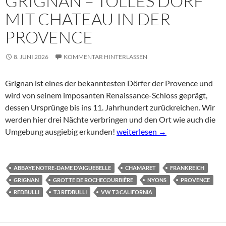
GRIGNAN – TOLLES DORF
MIT CHATEAU IN DER
PROVENCE
8. JUNI 2026
KOMMENTAR HINTERLASSEN
Grignan ist eines der bekanntesten Dörfer der Provence und
wird von seinem imposanten Renaissance-Schloss geprägt,
dessen Ursprünge bis ins 11. Jahrhundert zurückreichen. Wir
werden hier drei Nächte verbringen und den Ort wie auch die
Grignan – tolles Dorf mit Chate
Umgebung ausgiebig erkunden!
weiterlesen
→
ABBAYE NOTRE-DAME D'AIGUEBELLE
CHAMARET
FRANKREICH
GRIGNAN
GROTTE DE ROCHECOURBIÈRE
NYONS
PROVENCE
REDBULLI
T3 REDBULLI
VW T3 CALIFORNIA