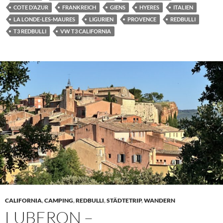
COTE D‘AZUR
FRANKREICH
GIENS
HYERES
ITALIEN
LA LONDE-LES-MAURES
LIGURIEN
PROVENCE
REDBULLI
T3 REDBULLI
VW T3 CALIFORNIA
CALIFORNIA
,
CAMPING
,
REDBULLI
,
STÄDTETRIP
,
WANDERN
LUBERON –