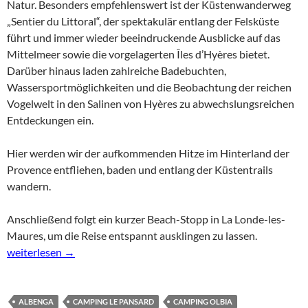
Natur. Besonders empfehlenswert ist der Küstenwanderweg
„Sentier du Littoral“, der spektakulär entlang der Felsküste
führt und immer wieder beeindruckende Ausblicke auf das
Mittelmeer sowie die vorgelagerten
Îles d’Hyères
bietet.
Darüber hinaus laden zahlreiche Badebuchten,
Wassersportmöglichkeiten und die Beobachtung der reichen
Vogelwelt in den Salinen von
Hyères
zu abwechslungsreichen
Entdeckungen ein.
Hier werden wir der aufkommenden Hitze im Hinterland der
Provence entfliehen, baden und entlang der Küstentrails
wandern.
Anschließend folgt ein kurzer Beach-Stopp in La Londe-les-
Maures, um die Reise entspannt ausklingen zu lassen.
Côte d‘Azur – Halbinsel Giens und La Londe-les-Maures
weiterlesen
→
ALBENGA
CAMPING LE PANSARD
CAMPING OLBIA