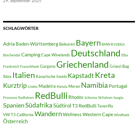
29. September 2025
SCHLAGWÖRTER
Bayern
Adria
Baden-Württemberg
Balearen
BMW R1100GS
Deutschland
Camping
Cape Winelands
Boschendal
Elba
Griechenland
Gargano
Grüezi Bag
Frankreich
Franschhoek
Italien
Kreta
Kapstadt
Ibiza
Kanarische Inseln
Namibia
Kurztrip
Portugal
Madeira
Meran
Lindos
Matala
RedBulli
Rhodos
Provence
Radfahren
Schenna
Skifahren
Sougia
Südafrika
Spanien
Südtirol
T3 RedBulli
Teneriffa
Wandern
Western Cape
Wellness
VW T3 California
Windhoek
Österreich