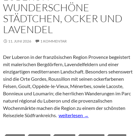
WUNDERSCHÖNE
STÄDTCHEN, OCKER UND
LAVENDEL
11. JUNI 2026
1 KOMMENTAR
Der Luberon in der französischen Region Provence begeistert
mit malerischen Bergdörfern, Lavendelfeldern und einer
einzigartigen mediterranen Landschaft. Besonders sehenswert
sind die Orte Gordes, Roussillon mit seinen ockerfarbenen
Felsen, Goult, Oppède-le-Vieux, Ménerbes, sowie Lacoste,
Bonnieux und Loumarin; die herrlichen Wanderungen im Parc
naturel régional du Luberon und die provenzalischen
Wochenmärkte machen die Region zu einem der schönsten
Luberon – wunderschöne Städtchen, 
Reiseziele Südfrankreichs.
weiterlesen
→