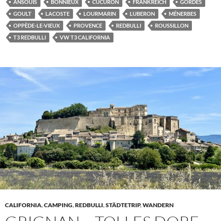
ANSOUIS
BONNIEUX
CUCURON
FRANKREICH
GORDES
GOULT
LACOSTE
LOURMARIN
LUBERON
MÉNERBES
OPPÈDE-LE-VIEUX
PROVENCE
REDBULLI
ROUSSILLON
T3 REDBULLI
VW T3 CALIFORNIA
CALIFORNIA
,
CAMPING
,
REDBULLI
,
STÄDTETRIP
,
WANDERN