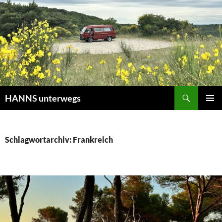
Zum
Inhalt
springen
Suchen
HANNS unterwegs
PRIMÄR
MENÜ
Schlagwortarchiv: Frankreich