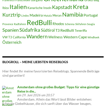
Frankreich
Franschhoek
Italien
Kreta
Kapstadt
Ibiza
Kanarische Inseln
Namibia
Kurztrip
Portugal
Madeira
Meran
Lindos
Matala
RedBulli
Rhodos
Provence
Radfahren
Schenna
Skifahren
Sougia
Südafrika
Spanien
Südtirol
T3 RedBulli
Teneriffa
Wandern
Western Cape
Wellness
VW T3 California
Windhoek
Österreich
BLOGROLL – MEINE LIEBSTEN REISEBLOGS
Hier findet Ihr meine favorisierten Reiseblogs. Spannende Beiträge
sind garantiert!
Amsterdam ohne großes Budget: Tipps für eine günstige
Reise in die...
am 29. Juni 2026 um 20:57
Amsterdam. Allein das Wort lässt Bilder entstehen:
schmale Giebelhäuser, die sich sanft über das Wasser beugen,