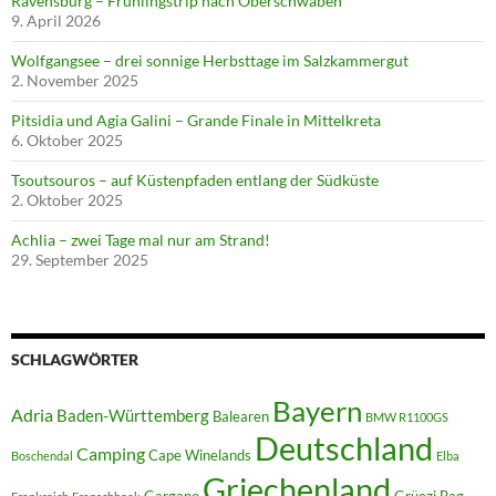
Ravensburg – Frühlingstrip nach Oberschwaben
9. April 2026
Wolfgangsee – drei sonnige Herbsttage im Salzkammergut
2. November 2025
Pitsidia und Agia Galini – Grande Finale in Mittelkreta
6. Oktober 2025
Tsoutsouros – auf Küstenpfaden entlang der Südküste
2. Oktober 2025
Achlia – zwei Tage mal nur am Strand!
29. September 2025
SCHLAGWÖRTER
Bayern
Adria
Baden-Württemberg
Balearen
BMW R1100GS
Deutschland
Camping
Cape Winelands
Boschendal
Elba
Griechenland
Gargano
Grüezi Bag