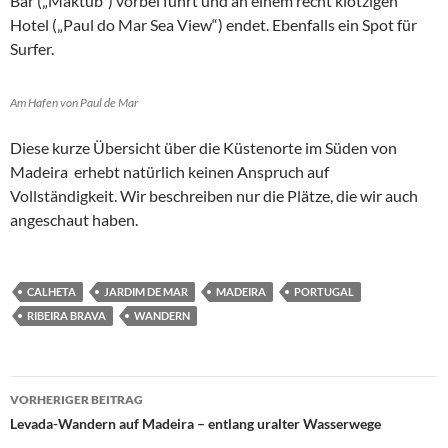
Bar („Maktub“) vorbei führt und an einem recht klotzigen
Hotel („Paul do Mar Sea View“) endet. Ebenfalls ein Spot für
Surfer.
Am Hafen von Paul de Mar
Diese kurze Übersicht über die Küstenorte im Süden von
Madeira erhebt natürlich keinen Anspruch auf
Vollständigkeit. Wir beschreiben nur die Plätze, die wir auch
angeschaut haben.
CALHETA
JARDIM DE MAR
MADEIRA
PORTUGAL
RIBEIRA BRAVA
WANDERN
Beitragsnavigation
VORHERIGER BEITRAG
Levada-Wandern auf Madeira – entlang uralter Wasserwege