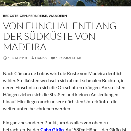
BERGSTEIGEN
,
FERNREISE
,
WANDERN
VON FUNCHAL ENTLANG
DER SÜDKÜSTE VON
MADEIRA
1. MAI 2018
HANNS
1 KOMMENTAR
Nach Câmara de Lobos wird die Küste von Madeira deutlich
wilder. Steilküsten wechseln sich ab mit schmalen Buchten, in
deren Einschnitten sich die Ortschaften drängen. An steilsten
Hängen ziehen sich die Straßen und kleinen Ansiedlungen
hinauf. Hier liegen auch unsere nächsten Unterkünfte, die
weiter unten beschrieben werden.
Ein ganz besonderer Punkt, um das alles von oben zu
betrachten, ist der
Cabo Girão
. Auf 580m Höhe – der Girão ist