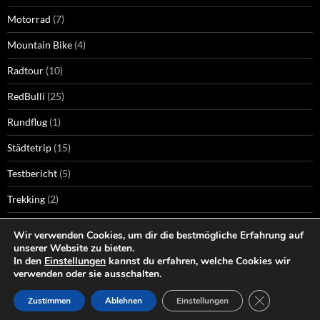
Motorrad
(7)
Mountain Bike
(4)
Radtour
(10)
RedBulli
(25)
Rundflug
(1)
Städtetrip
(15)
Testbericht
(5)
Trekking
(2)
Wandern
(74)
Wir verwenden Cookies, um dir die bestmögliche Erfahrung auf
unserer Website zu bieten.
Wellness
(9)
In den
Einstellungen
kannst du erfahren, welche Cookies wir
verwenden oder sie ausschalten.
Wintersport
(3)
GDPR COOKI
Zustimmen
Ablehnen
Einstellungen