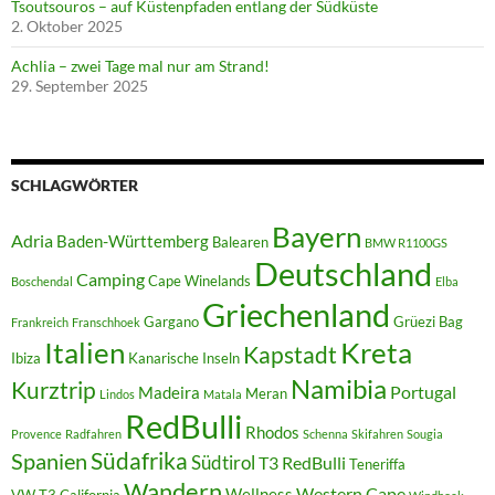
Tsoutsouros – auf Küstenpfaden entlang der Südküste
2. Oktober 2025
Achlia – zwei Tage mal nur am Strand!
29. September 2025
SCHLAGWÖRTER
Bayern
Adria
Baden-Württemberg
Balearen
BMW R1100GS
Deutschland
Camping
Cape Winelands
Boschendal
Elba
Griechenland
Gargano
Grüezi Bag
Frankreich
Franschhoek
Italien
Kreta
Kapstadt
Ibiza
Kanarische Inseln
Namibia
Kurztrip
Portugal
Madeira
Meran
Lindos
Matala
RedBulli
Rhodos
Provence
Radfahren
Schenna
Skifahren
Sougia
Südafrika
Spanien
Südtirol
T3 RedBulli
Teneriffa
Wandern
Western Cape
Wellness