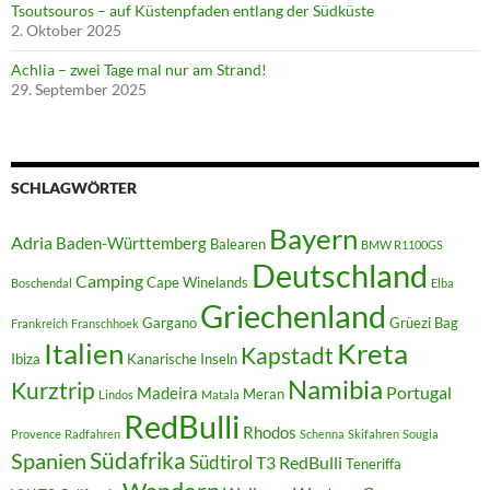
Tsoutsouros – auf Küstenpfaden entlang der Südküste
2. Oktober 2025
Achlia – zwei Tage mal nur am Strand!
29. September 2025
SCHLAGWÖRTER
Bayern
Adria
Baden-Württemberg
Balearen
BMW R1100GS
Deutschland
Camping
Cape Winelands
Boschendal
Elba
Griechenland
Gargano
Grüezi Bag
Frankreich
Franschhoek
Italien
Kreta
Kapstadt
Ibiza
Kanarische Inseln
Namibia
Kurztrip
Portugal
Madeira
Meran
Lindos
Matala
RedBulli
Rhodos
Provence
Radfahren
Schenna
Skifahren
Sougia
Südafrika
Spanien
Südtirol
T3 RedBulli
Teneriffa