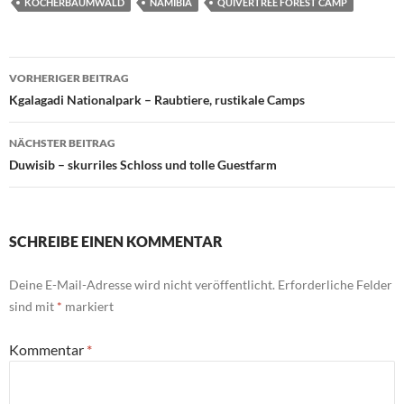
KÖCHERBAUMWALD
NAMIBIA
QUIVERTREE FOREST CAMP
Beitragsnavigation
VORHERIGER BEITRAG
Kgalagadi Nationalpark – Raubtiere, rustikale Camps
NÄCHSTER BEITRAG
Duwisib – skurriles Schloss und tolle Guestfarm
SCHREIBE EINEN KOMMENTAR
Deine E-Mail-Adresse wird nicht veröffentlicht.
Erforderliche Felder
sind mit
*
markiert
Kommentar
*