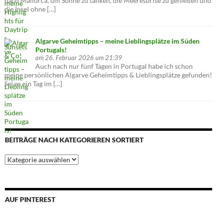
nach Mallorca, um Sonne zu tanken, die Meeresbrise zu genießen und
die Insel ohne […]
Algarve Geheimtipps – meine Lieblingsplätze im Süden
Portugals!
am 26. Februar 2026 um 21:39
Auch nach nur fünf Tagen in Portugal habe ich schon
meine persönlichen Algarve Geheimtipps & Lieblingsplätze gefunden!
Sei es ein Tag im […]
BEITRÄGE NACH KATEGORIEREN SORTIERT
Beiträge
nach
Kategorieren
sortiert
AUF PINTEREST