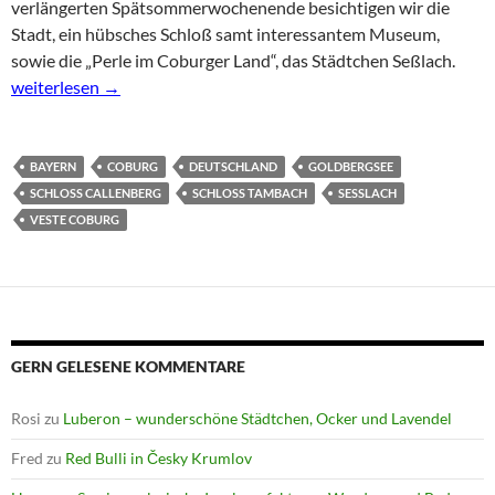
verlängerten Spätsommerwochenende besichtigen wir die
Stadt, ein hübsches Schloß samt interessantem Museum,
sowie die „Perle im Coburger Land“, das Städtchen Seßlach.
Coburg und Umgebung – Städtetrip im Spätsommer
weiterlesen
→
BAYERN
COBURG
DEUTSCHLAND
GOLDBERGSEE
SCHLOSS CALLENBERG
SCHLOSS TAMBACH
SESSLACH
VESTE COBURG
GERN GELESENE KOMMENTARE
Rosi
zu
Luberon – wunderschöne Städtchen, Ocker und Lavendel
Fred
zu
Red Bulli in Česky Krumlov