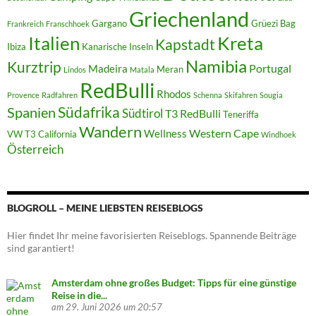
Griechenland
Gargano
Grüezi Bag
Frankreich
Franschhoek
Italien
Kreta
Kapstadt
Ibiza
Kanarische Inseln
Namibia
Kurztrip
Portugal
Madeira
Meran
Lindos
Matala
RedBulli
Rhodos
Provence
Radfahren
Schenna
Skifahren
Sougia
Südafrika
Spanien
Südtirol
T3 RedBulli
Teneriffa
Wandern
Western Cape
Wellness
VW T3 California
Windhoek
Österreich
BLOGROLL – MEINE LIEBSTEN REISEBLOGS
Hier findet Ihr meine favorisierten Reiseblogs. Spannende Beiträge
sind garantiert!
Amsterdam ohne großes Budget: Tipps für eine günstige
Reise in die...
am 29. Juni 2026 um 20:57