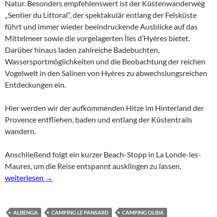
Natur. Besonders empfehlenswert ist der Küstenwanderweg
„Sentier du Littoral“, der spektakulär entlang der Felsküste
führt und immer wieder beeindruckende Ausblicke auf das
Mittelmeer sowie die vorgelagerten
Îles d’Hyères
bietet.
Darüber hinaus laden zahlreiche Badebuchten,
Wassersportmöglichkeiten und die Beobachtung der reichen
Vogelwelt in den Salinen von
Hyères
zu abwechslungsreichen
Entdeckungen ein.
Hier werden wir der aufkommenden Hitze im Hinterland der
Provence entfliehen, baden und entlang der Küstentrails
wandern.
Anschließend folgt ein kurzer Beach-Stopp in La Londe-les-
Maures, um die Reise entspannt ausklingen zu lassen.
Côte d‘Azur – Halbinsel Giens und La Londe-les-Maures
weiterlesen
→
ALBENGA
CAMPING LE PANSARD
CAMPING OLBIA