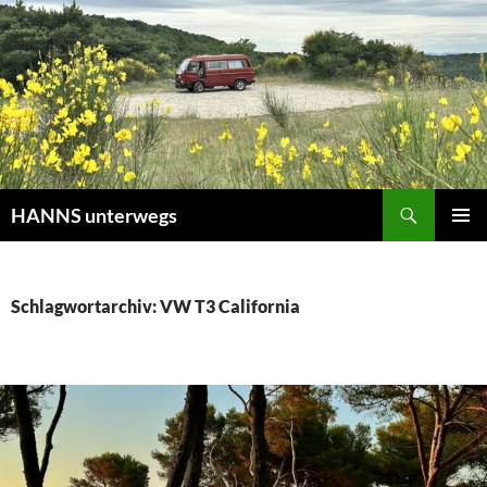
Zum
Inhalt
springen
Suchen
HANNS unterwegs
PRIMÄR
MENÜ
Schlagwortarchiv: VW T3 California