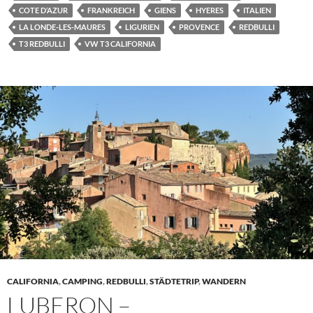
COTE D‘AZUR
FRANKREICH
GIENS
HYERES
ITALIEN
LA LONDE-LES-MAURES
LIGURIEN
PROVENCE
REDBULLI
T3 REDBULLI
VW T3 CALIFORNIA
CALIFORNIA
,
CAMPING
,
REDBULLI
,
STÄDTETRIP
,
WANDERN
LUBERON –