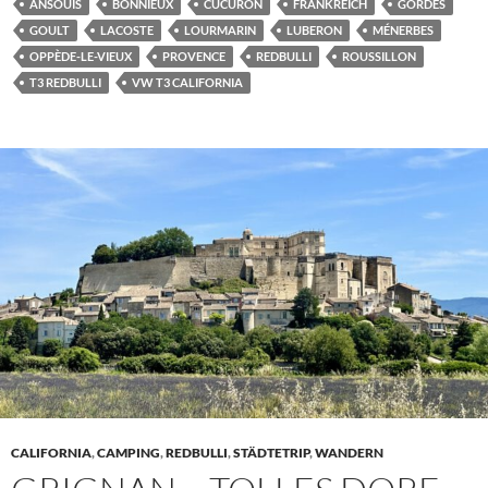
ANSOUIS
BONNIEUX
CUCURON
FRANKREICH
GORDES
GOULT
LACOSTE
LOURMARIN
LUBERON
MÉNERBES
OPPÈDE-LE-VIEUX
PROVENCE
REDBULLI
ROUSSILLON
T3 REDBULLI
VW T3 CALIFORNIA
CALIFORNIA
,
CAMPING
,
REDBULLI
,
STÄDTETRIP
,
WANDERN