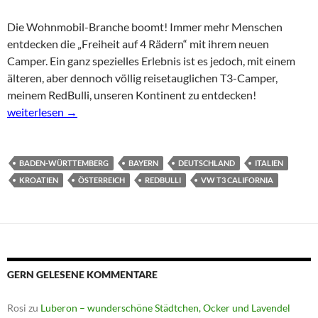
Die Wohnmobil-Branche boomt! Immer mehr Menschen
entdecken die „Freiheit auf 4 Rädern“ mit ihrem neuen
Camper. Ein ganz spezielles Erlebnis ist es jedoch, mit einem
älteren, aber dennoch völlig reisetauglichen T3-Camper,
meinem RedBulli, unseren Kontinent zu entdecken!
RedBulli – im T3 California auf Tour durch Europa
weiterlesen
→
BADEN-WÜRTTEMBERG
BAYERN
DEUTSCHLAND
ITALIEN
KROATIEN
ÖSTERREICH
REDBULLI
VW T3 CALIFORNIA
GERN GELESENE KOMMENTARE
Rosi
zu
Luberon – wunderschöne Städtchen, Ocker und Lavendel