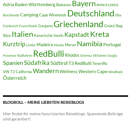
Bayern
Adria
Baden-Württemberg
Balearen
BMW R1100GS
Deutschland
Camping
Cape Winelands
Boschendal
Elba
Griechenland
Gargano
Grüezi Bag
Frankreich
Franschhoek
Italien
Kreta
Kapstadt
Ibiza
Kanarische Inseln
Namibia
Kurztrip
Portugal
Madeira
Meran
Lindos
Matala
RedBulli
Rhodos
Provence
Radfahren
Schenna
Skifahren
Sougia
Südafrika
Spanien
Südtirol
T3 RedBulli
Teneriffa
Wandern
Western Cape
Wellness
VW T3 California
Windhoek
Österreich
BLOGROLL – MEINE LIEBSTEN REISEBLOGS
Hier findet Ihr meine favorisierten Reiseblogs. Spannende Beiträge
sind garantiert!