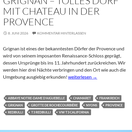
GRIGNAN – TOLLES DORF
MIT CHATEAU IN DER
PROVENCE
8. JUNI 2026
KOMMENTAR HINTERLASSEN
Grignan ist eines der bekanntesten Dörfer der Provence und
wird von seinem imposanten Renaissance-Schloss geprägt,
dessen Ursprünge bis ins 11. Jahrhundert zurückreichen. Wir
werden hier drei Nächte verbringen und den Ort wie auch die
Grignan – tolles Dorf mit Chate
Umgebung ausgiebig erkunden!
weiterlesen
→
ABBAYE NOTRE-DAME D'AIGUEBELLE
CHAMARET
FRANKREICH
GRIGNAN
GROTTE DE ROCHECOURBIÈRE
NYONS
PROVENCE
REDBULLI
T3 REDBULLI
VW T3 CALIFORNIA