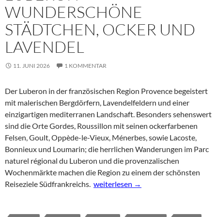
WUNDERSCHÖNE
STÄDTCHEN, OCKER UND
LAVENDEL
11. JUNI 2026
1 KOMMENTAR
Der Luberon in der französischen Region Provence begeistert
mit malerischen Bergdörfern, Lavendelfeldern und einer
einzigartigen mediterranen Landschaft. Besonders sehenswert
sind die Orte Gordes, Roussillon mit seinen ockerfarbenen
Felsen, Goult, Oppède-le-Vieux, Ménerbes, sowie Lacoste,
Bonnieux und Loumarin; die herrlichen Wanderungen im Parc
naturel régional du Luberon und die provenzalischen
Wochenmärkte machen die Region zu einem der schönsten
Luberon – wunderschöne Städtchen, 
Reiseziele Südfrankreichs.
weiterlesen
→