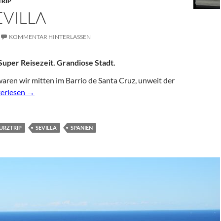
TRIP
EVILLA
KOMMENTAR HINTERLASSEN
uper Reisezeit. Grandiose Stadt.
aren wir mitten im Barrio de Santa Cruz, unweit der
 Sevilla
terlesen
→
URZTRIP
SEVILLA
SPANIEN