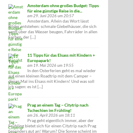
Amsterdam ohne großes Budget: Tipps
für eine günstige Reise in die...
am 29. Juni 2026 um 20:57
Amsterdam. Allein das Wort lässt
Bilder entstehen: schmale Giebelhäuser, die sich
sanft über das Wasser beugen, Fahrräder in allen
Farben, der […]
11 Tipps für das Elsass mit Kindern +
Europapark!
am 19. Mai 2026 um 19:55
In den Osterferien geht es mal wieder
auf einen kleinen Roadtrip mit dem Camper –
dieses Mal ins Elsass mit Kindern! Und was soll
ich sagen: es ist […]
Prag an einem Tag – Citytrip nach
Tschechien im Frühling!
am 26. April 2026 um 18:11
Prag geht eigentlich immer, aber der
Frühling bietet sich für einen Citytrip nach Prag
besonders gut an! Warum? Die Sonne scheint im