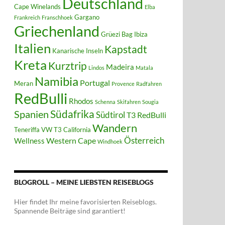
Deutschland
Cape Winelands
Elba
Gargano
Frankreich
Franschhoek
Griechenland
Grüezi Bag
Ibiza
Italien
Kapstadt
Kanarische Inseln
Kreta
Kurztrip
Madeira
Lindos
Matala
Namibia
Portugal
Meran
Provence
Radfahren
RedBulli
Rhodos
Schenna
Skifahren
Sougia
Südafrika
Spanien
Südtirol
T3 RedBulli
Wandern
Teneriffa
VW T3 California
Österreich
Western Cape
Wellness
Windhoek
BLOGROLL – MEINE LIEBSTEN REISEBLOGS
Hier findet Ihr meine favorisierten Reiseblogs.
Spannende Beiträge sind garantiert!