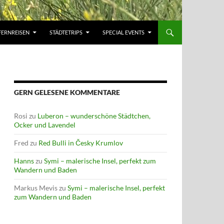
FERNREISEN
STÄDTETRIPS
SPECIAL EVENTS
GERN GELESENE KOMMENTARE
Rosi
zu
Luberon – wunderschöne Städtchen,
Ocker und Lavendel
Fred
zu
Red Bulli in Česky Krumlov
Hanns
zu
Symi – malerische Insel, perfekt zum
Wandern und Baden
Markus Mevis
zu
Symi – malerische Insel, perfekt
zum Wandern und Baden