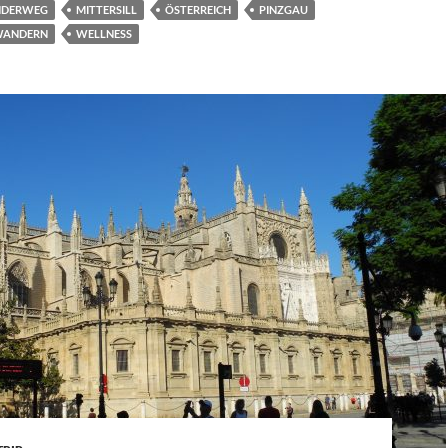
NDERWEG
MITTERSILL
ÖSTERREICH
PINZGAU
ANDERN
WELLNESS