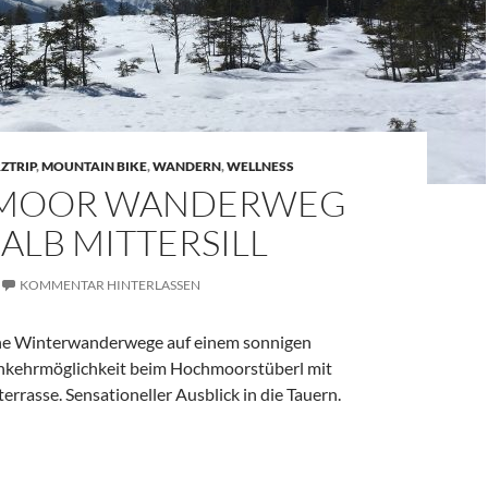
ZTRIP
,
MOUNTAIN BIKE
,
WANDERN
,
WELLNESS
MOOR WANDERWEG
ALB MITTERSILL
KOMMENTAR HINTERLASSEN
öne Winterwanderwege auf einem sonnigen
nkehrmöglichkeit beim Hochmoorstüberl mit
rrasse. Sensationeller Ausblick in die Tauern.
rweg oberhalb Mittersill