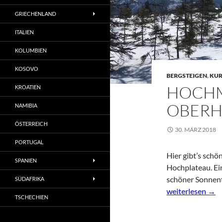
GRIECHENLAND
ITALIEN
KOLUMBIEN
KOSOVO
BERGSTEIGEN
,
KUR
HOCH
KROATIEN
OBERH
NAMIBIA
ÖSTERREICH
30. MÄRZ 2018
PORTUGAL
Hier gibt’s sch
SPANIEN
Hochplateau. Ei
schöner Sonnente
SÜDAFRIKA
Hochmoor Wande
weiterlesen
→
TSCHECHIEN