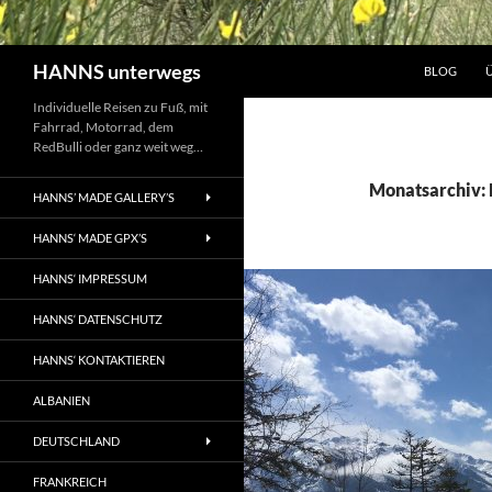
Suchen
HANNS unterwegs
BLOG
Individuelle Reisen zu Fuß, mit
Fahrrad, Motorrad, dem
RedBulli oder ganz weit weg…
Monatsarchiv:
HANNS’ MADE GALLERY’S
HANNS‘ MADE GPX’S
HANNS‘ IMPRESSUM
HANNS‘ DATENSCHUTZ
HANNS‘ KONTAKTIEREN
ALBANIEN
DEUTSCHLAND
FRANKREICH