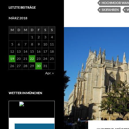
HOCHMOOR WA
LETZTE BEITRÄGE
SKIFAHREN
W
MÄRZ 2018
M
D
M
D
F
S
S
1
2
3
4
5
6
7
8
9
10
11
12
13
14
15
16
17
18
19
20
21
22
23
24
25
26
27
28
29
30
31
Apr. »
WETTER IN MÜNCHEN
Das Wetter für
München