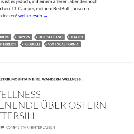
nis ist es jedoch, mit einem älteren, aber dennoch
glichen T3-Camper, meinem RedBulli, unseren
RedBulli – im T3 California auf Tour durch Europa
ntdecken!
weiterlesen
→
MBERG
BAYERN
DEUTSCHLAND
ITALIEN
STERREICH
REDBULLI
VW T3 CALIFORNIA
ZTRIP
,
MOUNTAIN BIKE
,
WANDERN
,
WELLNESS
,
WELLNESS
NENDE ÜBER OSTERN
TTERSILL
KOMMENTAR HINTERLASSEN