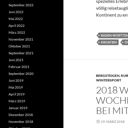
spezielles Erleb
September 2022
völlig reisetau
Juni 2022
Kontinent zu e
Mai 2022
April 2022
März 2022
BADEN-WÜRTTE
November 2021
KROATIEN
Ö
Oktober 2021
September 2021
Juni 2021
Februar 2021
September 2020
BERGSTEIGEN
,
KUR
WINTERSPORT
Juni 2019
2018 
Mai 2019
April 2019
WOCHE
März 2019
BEI MI
Januar 2019
Dezember 2018
November 2018
19. MÄRZ 2018