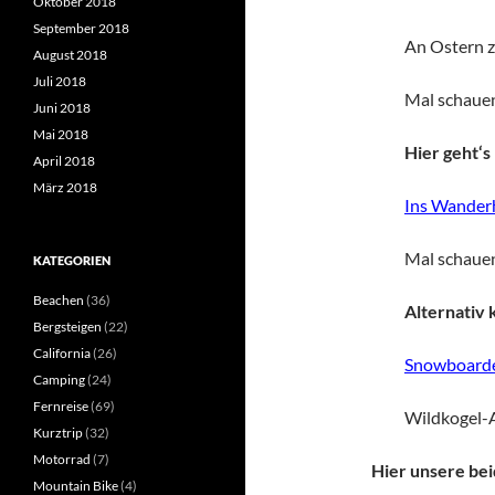
Oktober 2018
September 2018
An Ostern 
August 2018
Juli 2018
Mal schauen
Juni 2018
Mai 2018
Hier geht‘s 
April 2018
März 2018
Ins Wanderh
Mal schauen
KATEGORIEN
Beachen
(36)
Alternativ 
Bergsteigen
(22)
California
(26)
Snowboarde
Camping
(24)
Fernreise
(69)
Wildkogel-
Kurztrip
(32)
Motorrad
(7)
Hier unsere be
Mountain Bike
(4)