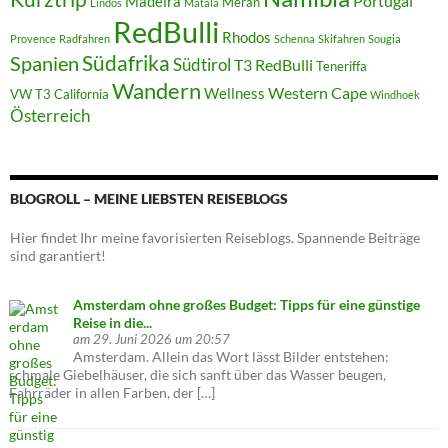
Portugal
Madeira
Meran
Lindos
Matala
RedBulli
Rhodos
Provence
Radfahren
Schenna
Skifahren
Sougia
Südafrika
Spanien
Südtirol
T3 RedBulli
Teneriffa
Wandern
Western Cape
Wellness
VW T3 California
Windhoek
Österreich
BLOGROLL – MEINE LIEBSTEN REISEBLOGS
Hier findet Ihr meine favorisierten Reiseblogs. Spannende Beiträge
sind garantiert!
Amsterdam ohne großes Budget: Tipps für eine günstige
Reise in die...
am 29. Juni 2026 um 20:57
Amsterdam. Allein das Wort lässt Bilder entstehen:
schmale Giebelhäuser, die sich sanft über das Wasser beugen,
Fahrräder in allen Farben, der […]