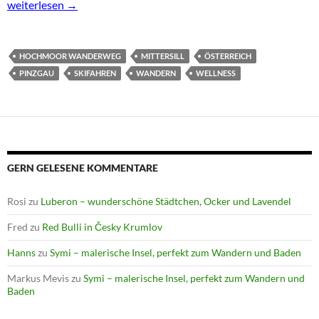
Hochmoor Wanderweg oberhalb Mittersill
weiterlesen
→
HOCHMOOR WANDERWEG
MITTERSILL
ÖSTERREICH
PINZGAU
SKIFAHREN
WANDERN
WELLNESS
GERN GELESENE KOMMENTARE
Rosi
zu
Luberon – wunderschöne Städtchen, Ocker und Lavendel
Fred
zu
Red Bulli in Česky Krumlov
Hanns
zu
Symi – malerische Insel, perfekt zum Wandern und Baden
Markus Mevis
zu
Symi – malerische Insel, perfekt zum Wandern und
Baden