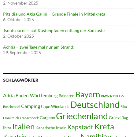
2. November 2025
Pitsidia und Agia Galini – Grande Finale in Mittelkreta
6. Oktober 2025
Tsoutsouros – auf Küstenpfaden entlang der Südküste
2. Oktober 2025
Achlia – zwei Tage mal nur am Strand!
29. September 2025
SCHLAGWÖRTER
Bayern
Adria
Baden-Württemberg
Balearen
BMW R1100GS
Deutschland
Camping
Cape Winelands
Boschendal
Elba
Griechenland
Gargano
Grüezi Bag
Frankreich
Franschhoek
Italien
Kreta
Kapstadt
Ibiza
Kanarische Inseln
Namibia
Kurztrip