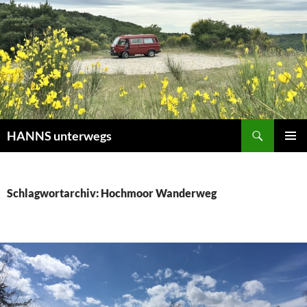
Zum
Inhalt
springen
Suchen
HANNS unterwegs
PRIMÄR
MENÜ
Schlagwortarchiv: Hochmoor Wanderweg