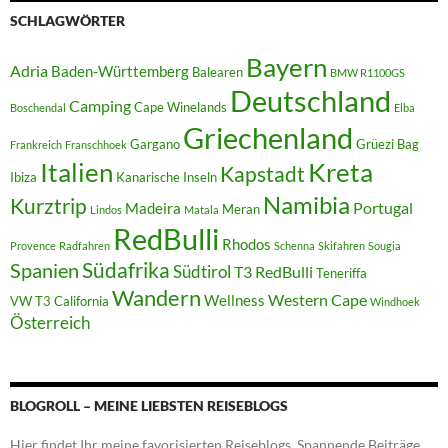
SCHLAGWÖRTER
Bayern
Adria
Baden-Württemberg
Balearen
BMW R1100GS
Deutschland
Camping
Cape Winelands
Boschendal
Elba
Griechenland
Gargano
Grüezi Bag
Frankreich
Franschhoek
Italien
Kreta
Kapstadt
Ibiza
Kanarische Inseln
Namibia
Kurztrip
Portugal
Madeira
Meran
Lindos
Matala
RedBulli
Rhodos
Provence
Radfahren
Schenna
Skifahren
Sougia
Südafrika
Spanien
Südtirol
T3 RedBulli
Teneriffa
Wandern
Western Cape
Wellness
VW T3 California
Windhoek
Österreich
BLOGROLL – MEINE LIEBSTEN REISEBLOGS
Hier findet Ihr meine favorisierten Reiseblogs. Spannende Beiträge