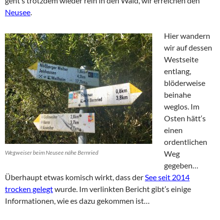
geht’s trotzdem wieder rein in den Wald, wir erreichen den
Neusee
.
Hier wandern
wir auf dessen
Westseite
entlang,
blöderweise
beinahe
weglos. Im
Osten hätt‘s
einen
ordentlichen
Wegweiser beim Neusee nähe Bernried
Weg
gegeben…
Überhaupt etwas komisch wirkt, dass der
See seit 2014
trocken gelegt
wurde. Im verlinkten Bericht gibt’s einige
Informationen, wie es dazu gekommen ist…