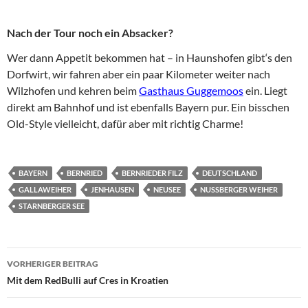
Nach der Tour noch ein Absacker?
Wer dann Appetit bekommen hat – in Haunshofen gibt‘s den
Dorfwirt, wir fahren aber ein paar Kilometer weiter nach
Wilzhofen und kehren beim
Gasthaus Guggemoos
ein. Liegt
direkt am Bahnhof und ist ebenfalls Bayern pur. Ein bisschen
Old-Style vielleicht, dafür aber mit richtig Charme!
BAYERN
BERNRIED
BERNRIEDER FILZ
DEUTSCHLAND
GALLAWEIHER
JENHAUSEN
NEUSEE
NUSSBERGER WEIHER
STARNBERGER SEE
Beitragsnavigation
VORHERIGER BEITRAG
Mit dem RedBulli auf Cres in Kroatien