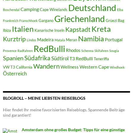
Deutschland
Camping
Cape Winelands
Boschendal
Elba
Griechenland
Gargano
Grüezi Bag
Frankreich
Franschhoek
Italien
Kreta
Kapstadt
Ibiza
Kanarische Inseln
Namibia
Kurztrip
Portugal
Madeira
Meran
Lindos
Matala
RedBulli
Rhodos
Provence
Radfahren
Schenna
Skifahren
Sougia
Südafrika
Spanien
Südtirol
T3 RedBulli
Teneriffa
Wandern
Western Cape
Wellness
VW T3 California
Windhoek
Österreich
BLOGROLL – MEINE LIEBSTEN REISEBLOGS
Hier findet Ihr meine favorisierten Reiseblogs. Spannende Beiträge
sind garantiert!
Amsterdam ohne großes Budget: Tipps für eine günstige