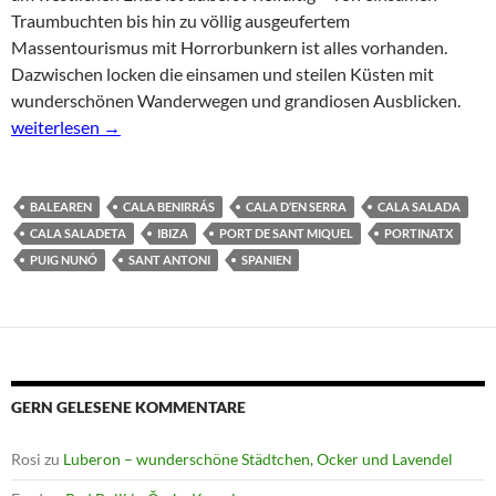
Traumbuchten bis hin zu völlig ausgeufertem
Massentourismus mit Horrorbunkern ist alles vorhanden.
Dazwischen locken die einsamen und steilen Küsten mit
wunderschönen Wanderwegen und grandiosen Ausblicken.
Ibiza: Portinatx im Norden – Tourismus, Traumstrände und Steil
weiterlesen
→
BALEAREN
CALA BENIRRÁS
CALA D‘EN SERRA
CALA SALADA
CALA SALADETA
IBIZA
PORT DE SANT MIQUEL
PORTINATX
PUIG NUNÓ
SANT ANTONI
SPANIEN
GERN GELESENE KOMMENTARE
Rosi
zu
Luberon – wunderschöne Städtchen, Ocker und Lavendel