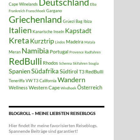
Deutschland
Cape Winelands
Elba
Gargano
Frankreich
Franschhoek
Griechenland
Grüezi Bag
Ibiza
Italien
Kapstadt
Kanarische Inseln
Kreta
Kurztrip
Madeira
Lindos
Matala
Namibia
Portugal
Meran
Provence
Radfahren
RedBulli
Rhodos
Schenna
Skifahren
Sougia
Südafrika
Spanien
Südtirol
T3 RedBulli
Wandern
Teneriffa
VW T3 California
Österreich
Western Cape
Wellness
Windhoek
BLOGROLL – MEINE LIEBSTEN REISEBLOGS
Hier findet Ihr meine favorisierten Reiseblogs.
Spannende Beiträge sind garantiert!