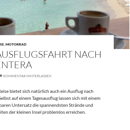
SE
,
MOTORRAD
 AUSFLUGSFAHRT NACH
NTERA
KOMMENTAR HINTERLASSEN
Reise bietet sich natürlich auch ein Ausflug nach
elbst auf einem Tagesausflug lassen sich mit einem
baren Untersatz die spannendsten Strände und
ten der kleinen Insel problemlos erreichen.
fahrt nach Formentera