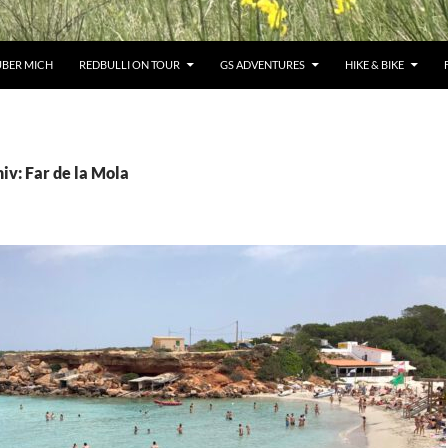
ÜBER MICH
REDBULLI ON TOUR
GS ADVENTURES
HIKE & BIKE
iv: Far de la Mola