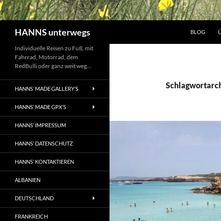
Suchen
HANNS unterwegs
BLOG
Individuelle Reisen zu Fuß, mit
Fahrrad, Motorrad, dem
RedBulli oder ganz weit weg…
Schlagwortarch
HANNS’ MADE GALLERY’S
HANNS‘ MADE GPX’S
HANNS‘ IMPRESSUM
HANNS‘ DATENSCHUTZ
HANNS‘ KONTAKTIEREN
ALBANIEN
DEUTSCHLAND
FRANKREICH