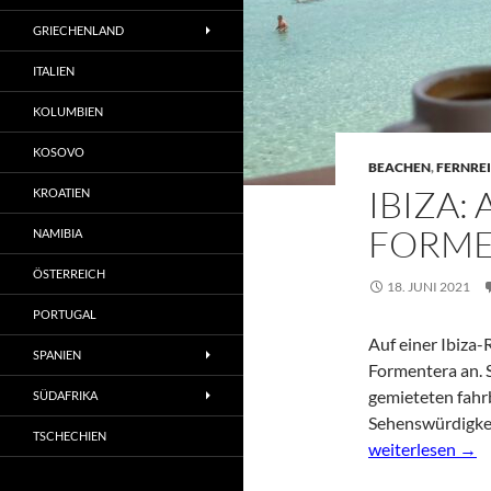
GRIECHENLAND
ITALIEN
KOLUMBIEN
KOSOVO
BEACHEN
,
FERNREI
IBIZA:
KROATIEN
FORME
NAMIBIA
ÖSTERREICH
18. JUNI 2021
PORTUGAL
Auf einer Ibiza-
SPANIEN
Formentera an. S
gemieteten fahr
SÜDAFRIKA
Sehenswürdigkei
TSCHECHIEN
Ibiza: Ausflugs
weiterlesen
→