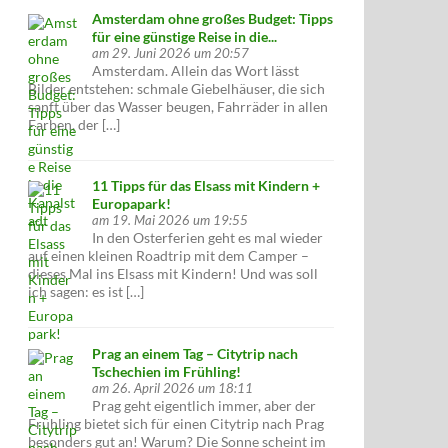
Amsterdam ohne großes Budget: Tipps
für eine günstige Reise in die...
am 29. Juni 2026 um 20:57
Amsterdam. Allein das Wort lässt
Bilder entstehen: schmale Giebelhäuser, die sich
sanft über das Wasser beugen, Fahrräder in allen
Farben, der […]
11 Tipps für das Elsass mit Kindern +
Europapark!
am 19. Mai 2026 um 19:55
In den Osterferien geht es mal wieder
auf einen kleinen Roadtrip mit dem Camper –
dieses Mal ins Elsass mit Kindern! Und was soll
ich sagen: es ist […]
Prag an einem Tag – Citytrip nach
Tschechien im Frühling!
am 26. April 2026 um 18:11
Prag geht eigentlich immer, aber der
Frühling bietet sich für einen Citytrip nach Prag
besonders gut an! Warum? Die Sonne scheint im