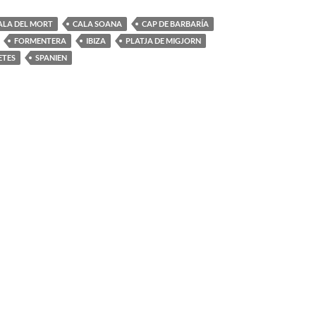
ALA DEL MORT
CALA SOANA
CAP DE BARBARÍA
FORMENTERA
IBIZA
PLATJA DE MIGJORN
ETES
SPANIEN