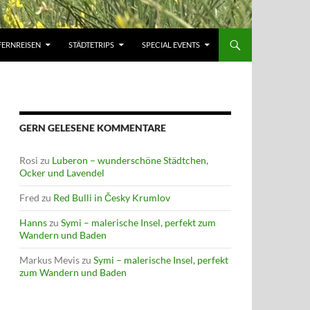
FERNREISEN
STÄDTETRIPS
SPECIAL EVENTS
GERN GELESENE KOMMENTARE
Rosi
zu
Luberon – wunderschöne Städtchen,
Ocker und Lavendel
Fred
zu
Red Bulli in Česky Krumlov
Hanns
zu
Symi – malerische Insel, perfekt zum
Wandern und Baden
Markus Mevis
zu
Symi – malerische Insel, perfekt
zum Wandern und Baden