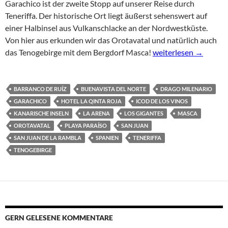
Garachico ist der zweite Stopp auf unserer Reise durch
Teneriffa. Der historische Ort liegt äußerst sehenswert auf
einer Halbinsel aus Vulkanschlacke an der Nordwestküste.
Von hier aus erkunden wir das Orotavatal und natürlich auch
Garachico – historis
das Tenogebirge mit dem Bergdorf Masca!
weiterlesen
→
BARRANCO DE RUÍZ
BUENAVISTA DEL NORTE
DRAGO MILENARIO
GARACHICO
HOTEL LA QINTA ROJA
ICOD DE LOS VINOS
KANARISCHE INSELN
LA ARENA
LOS GIGANTES
MASCA
OROTAVATAL
PLAYA PARAÍSO
SAN JUAN
SAN JUAN DE LA RAMBLA
SPANIEN
TENERIFFA
TENOGEBIRGE
GERN GELESENE KOMMENTARE