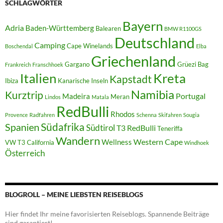
SCHLAGWÖRTER
Bayern
Adria
Baden-Württemberg
Balearen
BMW R1100GS
Deutschland
Camping
Cape Winelands
Boschendal
Elba
Griechenland
Gargano
Grüezi Bag
Frankreich
Franschhoek
Italien
Kreta
Kapstadt
Ibiza
Kanarische Inseln
Namibia
Kurztrip
Portugal
Madeira
Meran
Lindos
Matala
RedBulli
Rhodos
Provence
Radfahren
Schenna
Skifahren
Sougia
Südafrika
Spanien
Südtirol
T3 RedBulli
Teneriffa
Wandern
Western Cape
Wellness
VW T3 California
Windhoek
Österreich
BLOGROLL – MEINE LIEBSTEN REISEBLOGS
Hier findet Ihr meine favorisierten Reiseblogs. Spannende Beiträge
sind garantiert!