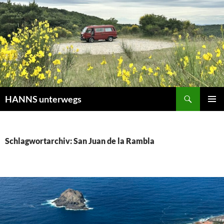
Zum
Inhalt
springen
Suchen
HANNS unterwegs
PRIMÄR
MENÜ
Schlagwortarchiv: San Juan de la Rambla