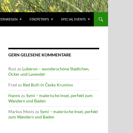
FERNREISEN
STÄDTETRIPS
SPECIAL EVENTS
GERN GELESENE KOMMENTARE
Rosi
zu
Luberon – wunderschöne Städtchen,
Ocker und Lavendel
Fred
zu
Red Bulli in Česky Krumlov
Hanns
zu
Symi – malerische Insel, perfekt zum
Wandern und Baden
Markus Mevis
zu
Symi – malerische Insel, perfekt
zum Wandern und Baden