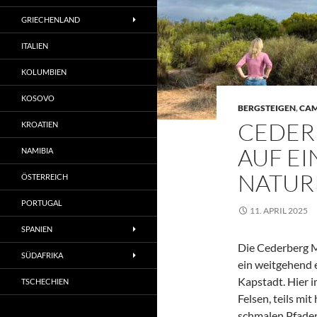
GRIECHENLAND
ITALIEN
KOLUMBIEN
KOSOVO
BERGSTEIGEN
,
CAM
CEDER
KROATIEN
AUF E
NAMIBIA
NATUR
ÖSTERREICH
PORTUGAL
11. APRIL 2025
SPANIEN
Die Cederberg M
SÜDAFRIKA
ein weitgehend 
Kapstadt. Hier 
TSCHECHIEN
Felsen, teils mi
schmalen Pfaden