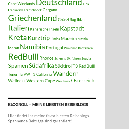
Deutschland
Cape Winelands
Elba
Gargano
Frankreich
Franschhoek
Griechenland
Grüezi Bag
Ibiza
Italien
Kapstadt
Kanarische Inseln
Kreta
Kurztrip
Madeira
Lindos
Matala
Namibia
Portugal
Meran
Provence
Radfahren
RedBulli
Rhodos
Schenna
Skifahren
Sougia
Südafrika
Spanien
Südtirol
T3 RedBulli
Wandern
Teneriffa
VW T3 California
Österreich
Western Cape
Wellness
Windhoek
BLOGROLL – MEINE LIEBSTEN REISEBLOGS
Hier findet Ihr meine favorisierten Reiseblogs.
Spannende Beiträge sind garantiert!