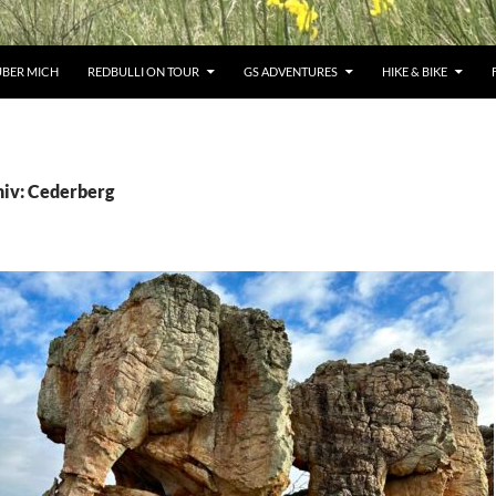
ÜBER MICH
REDBULLI ON TOUR
GS ADVENTURES
HIKE & BIKE
iv: Cederberg