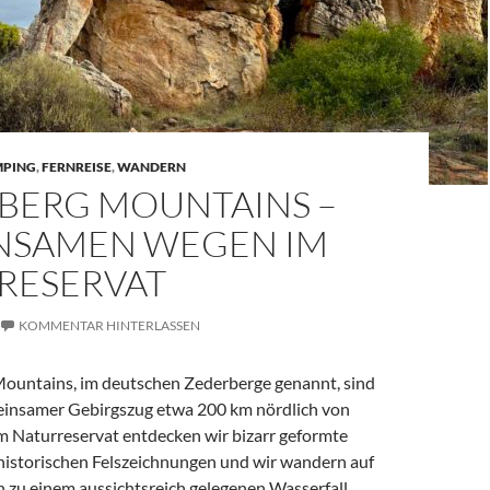
PING
,
FERNREISE
,
WANDERN
BERG MOUNTAINS –
INSAMEN WEGEN IM
RESERVAT
KOMMENTAR HINTERLASSEN
ountains, im deutschen Zederberge genannt, sind
einsamer Gebirgszug etwa 200 km nördlich von
im Naturreservat entdecken wir bizarr geformte
t historischen Felszeichnungen und wir wandern auf
 zu einem aussichtsreich gelegenen Wasserfall.