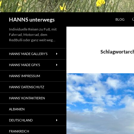
Suchen
HANNS unterwegs
BLOG
Individuelle Reisen zu Fuß, mit
Fahrrad, Motorrad, dem
RedBulli oder ganz weit weg…
Schlagwortarch
HANNS’ MADE GALLERY’S
HANNS‘ MADE GPX’S
HANNS‘ IMPRESSUM
HANNS‘ DATENSCHUTZ
HANNS‘ KONTAKTIEREN
ALBANIEN
DEUTSCHLAND
FRANKREICH