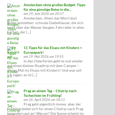
Amsterdam ohne großes Budget: Tipps
für eine günstige Reise in die...
am 29. Juni 2026 um 20:57
Amsterdam. Allein das Wort lässt
Bilder entstehen: schmale Giebelhäuser, die sich
sanft über das Wasser beugen, Fahrräder in allen
Farben, der […]
11 Tipps für das Elsass mit Kindern +
Europapark!
am 19. Mai 2026 um 19:55
In den Osterferien geht es mal wieder
auf einen kleinen Roadtrip mit dem Camper –
dieses Mal ins Elsass mit Kindern! Und was soll
ich sagen: es ist […]
Prag an einem Tag – Citytrip nach
Tschechien im Frühling!
am 26. April 2026 um 18:11
Prag geht eigentlich immer, aber der
Frühling bietet sich für einen Citytrip nach Prag
besonders gut an! Warum? Die Sonne scheint im