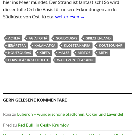
hier ins Meer mündet. Der Strand ist fantastisch! So wird
dieser tolle Ort die Basis für unsere Erkundungen an der
Kreta: Highlights rund um die Traumbu
Südküste von Ost-Kreta.
weiterlesen
→
ACHLIÁ
AGÍA FOTIÁ
GOUDOURAS
GRIECHENLAND
IERÁPETRA
KALAMÁFKA
KLOSTER KAPSA
KOUTSOUNÁRI
KOUTSOURAS
KRETA
MÁLES
MÍRTOS
MITHI
PERIVOLÁKIA-SCHLUCHT
WALD VON SÉLAKANO
GERN GELESENE KOMMENTARE
Rosi
zu
Luberon – wunderschöne Städtchen, Ocker und Lavendel
Fred
zu
Red Bulli in Česky Krumlov