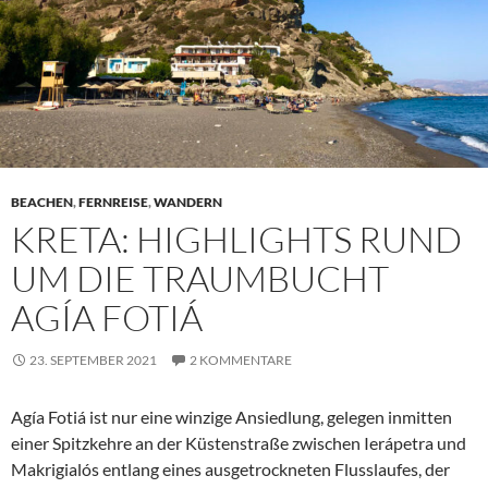
BEACHEN
,
FERNREISE
,
WANDERN
KRETA: HIGHLIGHTS RUND
UM DIE TRAUMBUCHT
AGÍA FOTIÁ
23. SEPTEMBER 2021
2 KOMMENTARE
Agía Fotiá ist nur eine winzige Ansiedlung, gelegen inmitten
einer Spitzkehre an der Küstenstraße zwischen Ierápetra und
Makrigialós entlang eines ausgetrockneten Flusslaufes, der