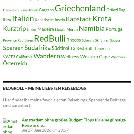
Griechenland
Gargano
Grüezi Bag
Frankreich
Franschhoek
Italien
Kreta
Kapstadt
Ibiza
Kanarische Inseln
Namibia
Kurztrip
Portugal
Madeira
Meran
Lindos
Matala
RedBulli
Rhodos
Provence
Radfahren
Schenna
Skifahren
Sougia
Südafrika
Spanien
Südtirol
T3 RedBulli
Teneriffa
Wandern
Western Cape
Wellness
VW T3 California
Windhoek
Österreich
BLOGROLL – MEINE LIEBSTEN REISEBLOGS
Hier findet Ihr meine favorisierten Reiseblogs. Spannende Beiträge
sind garantiert!
Amsterdam ohne großes Budget: Tipps für eine günstige
Reise in die...
am 29. Juni 2026 um 20:57