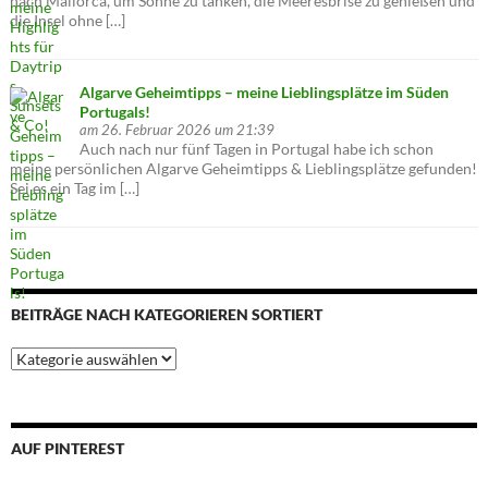
nach Mallorca, um Sonne zu tanken, die Meeresbrise zu genießen und
die Insel ohne […]
Algarve Geheimtipps – meine Lieblingsplätze im Süden
Portugals!
am 26. Februar 2026 um 21:39
Auch nach nur fünf Tagen in Portugal habe ich schon
meine persönlichen Algarve Geheimtipps & Lieblingsplätze gefunden!
Sei es ein Tag im […]
BEITRÄGE NACH KATEGORIEREN SORTIERT
Beiträge
nach
Kategorieren
sortiert
AUF PINTEREST