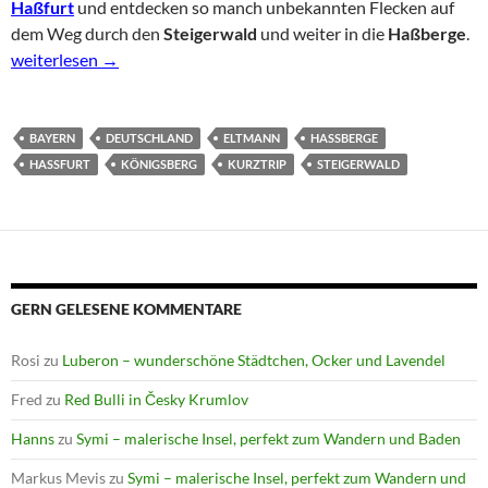
Haßfurt
und entdecken so manch unbekannten Flecken auf
dem Weg durch den
Steigerwald
und weiter in die
Haßberge
.
Auf Kurvenfahrt in Steigerwald und Hassbergen
weiterlesen
→
BAYERN
DEUTSCHLAND
ELTMANN
HASSBERGE
HASSFURT
KÖNIGSBERG
KURZTRIP
STEIGERWALD
GERN GELESENE KOMMENTARE
Rosi
zu
Luberon – wunderschöne Städtchen, Ocker und Lavendel
Fred
zu
Red Bulli in Česky Krumlov
Hanns
zu
Symi – malerische Insel, perfekt zum Wandern und Baden
Markus Mevis
zu
Symi – malerische Insel, perfekt zum Wandern und