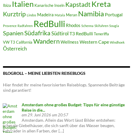
Italien
Kreta
Kapstadt
Ibiza
Kanarische Inseln
Namibia
Kurztrip
Portugal
Madeira
Meran
Lindos
Matala
RedBulli
Rhodos
Provence
Radfahren
Schenna
Skifahren
Sougia
Südafrika
Spanien
Südtirol
T3 RedBulli
Teneriffa
Wandern
Western Cape
Wellness
VW T3 California
Windhoek
Österreich
BLOGROLL – MEINE LIEBSTEN REISEBLOGS
Hier findet Ihr meine favorisierten Reiseblogs. Spannende Beiträge
sind garantiert!
Amsterdam ohne großes Budget: Tipps für eine günstige
Reise in die...
am 29. Juni 2026 um 20:57
Amsterdam. Allein das Wort lässt Bilder entstehen:
schmale Giebelhäuser, die sich sanft über das Wasser beugen,
Fahrräder in allen Farben, der […]