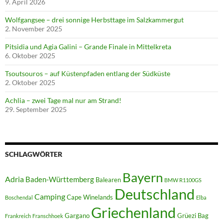
9. April 2026
Wolfgangsee – drei sonnige Herbsttage im Salzkammergut
2. November 2025
Pitsidia und Agia Galini – Grande Finale in Mittelkreta
6. Oktober 2025
Tsoutsouros – auf Küstenpfaden entlang der Südküste
2. Oktober 2025
Achlia – zwei Tage mal nur am Strand!
29. September 2025
SCHLAGWÖRTER
Bayern
Adria
Baden-Württemberg
Balearen
BMW R1100GS
Deutschland
Camping
Cape Winelands
Boschendal
Elba
Griechenland
Gargano
Grüezi Bag
Frankreich
Franschhoek