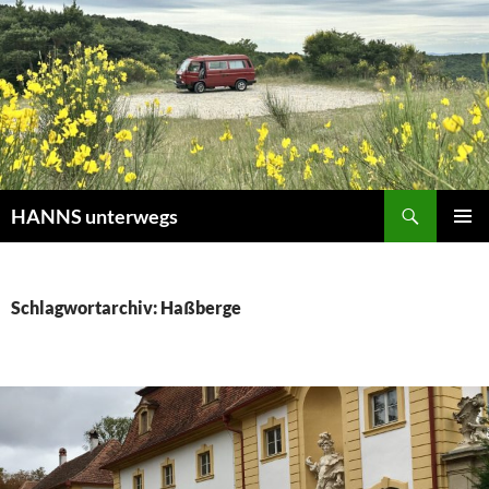
Zum
Inhalt
springen
Suchen
HANNS unterwegs
PRIMÄR
MENÜ
Schlagwortarchiv: Haßberge