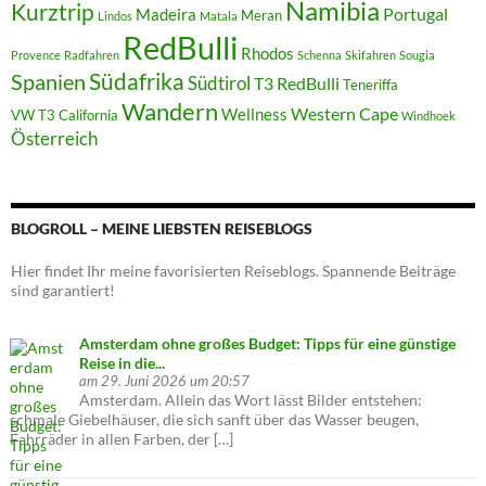
Namibia
Kurztrip
Portugal
Madeira
Meran
Lindos
Matala
RedBulli
Rhodos
Provence
Radfahren
Schenna
Skifahren
Sougia
Südafrika
Spanien
Südtirol
T3 RedBulli
Teneriffa
Wandern
Western Cape
Wellness
VW T3 California
Windhoek
Österreich
BLOGROLL – MEINE LIEBSTEN REISEBLOGS
Hier findet Ihr meine favorisierten Reiseblogs. Spannende Beiträge
sind garantiert!
Amsterdam ohne großes Budget: Tipps für eine günstige
Reise in die...
am 29. Juni 2026 um 20:57
Amsterdam. Allein das Wort lässt Bilder entstehen:
schmale Giebelhäuser, die sich sanft über das Wasser beugen,
Fahrräder in allen Farben, der […]