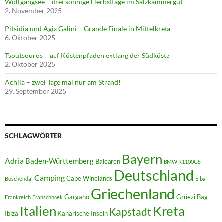
Wolfgangsee – drei sonnige Herbsttage im Salzkammergut
2. November 2025
Pitsidia und Agia Galini – Grande Finale in Mittelkreta
6. Oktober 2025
Tsoutsouros – auf Küstenpfaden entlang der Südküste
2. Oktober 2025
Achlia – zwei Tage mal nur am Strand!
29. September 2025
SCHLAGWÖRTER
Bayern
Adria
Baden-Württemberg
Balearen
BMW R1100GS
Deutschland
Camping
Cape Winelands
Boschendal
Elba
Griechenland
Gargano
Grüezi Bag
Frankreich
Franschhoek
Italien
Kreta
Kapstadt
Ibiza
Kanarische Inseln