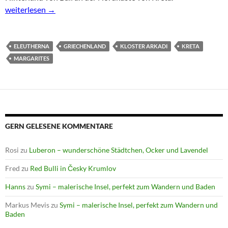
Kreta Tag 2: Ausflug ins Hinterland von Bali
weiterlesen
→
ELEUTHERNA
GRIECHENLAND
KLOSTER ARKADI
KRETA
MARGARITES
GERN GELESENE KOMMENTARE
Rosi
zu
Luberon – wunderschöne Städtchen, Ocker und Lavendel
Fred
zu
Red Bulli in Česky Krumlov
Hanns
zu
Symi – malerische Insel, perfekt zum Wandern und Baden
Markus Mevis
zu
Symi – malerische Insel, perfekt zum Wandern und
Baden