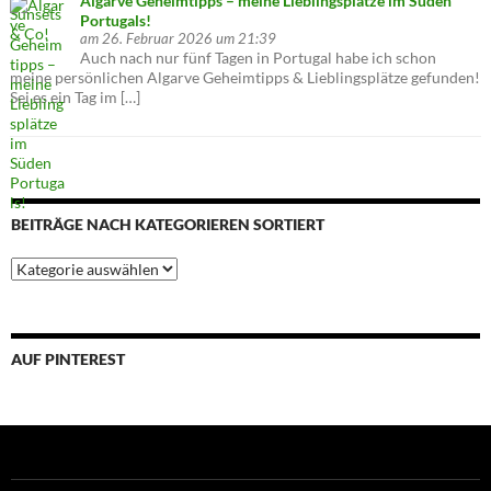
Algarve Geheimtipps – meine Lieblingsplätze im Süden
Portugals!
am 26. Februar 2026 um 21:39
Auch nach nur fünf Tagen in Portugal habe ich schon
meine persönlichen Algarve Geheimtipps & Lieblingsplätze gefunden!
Sei es ein Tag im […]
BEITRÄGE NACH KATEGORIEREN SORTIERT
Beiträge
nach
Kategorieren
sortiert
AUF PINTEREST