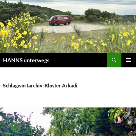
Zum
Inhalt
springen
Suchen
HANNS unterwegs
PRIMÄR
MENÜ
Schlagwortarchiv: Kloster Arkadi