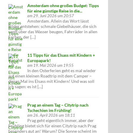
Amsterdam ohne großes Budget: Tipps
für eine günstige Reise in die...
am 29. Juni 2026 um 20:57
Amsterdam. Allein das Wort lässt
Bilder entstehen: schmale Giebelhäuser, die sich
sanft über das Wasser beugen, Fahrräder in allen
Farben, der […]
11 Tipps für das Elsass mit Kindern +
Europapark!
am 19. Mai 2026 um 19:55
In den Osterferien geht es mal wieder
auf einen kleinen Roadtrip mit dem Camper –
dieses Mal ins Elsass mit Kindern! Und was soll
ich sagen: es ist […]
Prag an einem Tag – Citytrip nach
Tschechien im Frühling!
am 26. April 2026 um 18:11
Prag geht eigentlich immer, aber der
Frühling bietet sich für einen Citytrip nach Prag
besonders gut an! Warum? Die Sonne scheint im