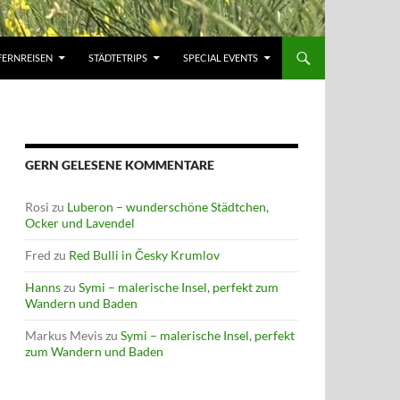
FERNREISEN
STÄDTETRIPS
SPECIAL EVENTS
GERN GELESENE KOMMENTARE
Rosi
zu
Luberon – wunderschöne Städtchen,
Ocker und Lavendel
Fred
zu
Red Bulli in Česky Krumlov
Hanns
zu
Symi – malerische Insel, perfekt zum
Wandern und Baden
Markus Mevis
zu
Symi – malerische Insel, perfekt
zum Wandern und Baden