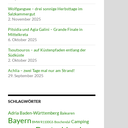
Wolfgangsee – drei sonnige Herbsttage im
srück und Eifel
Salzkammergut
2. November 2025
Pitsidia und Agia Galini – Grande Finale in
Mittelkreta
6. Oktober 2025
Tsoutsouros – auf Küstenpfaden entlang der
Südküste
2. Oktober 2025
Achlia – zwei Tage mal nur am Strand!
29. September 2025
SCHLAGWÖRTER
Adria
Baden-Württemberg
Balearen
Bayern
Camping
BMW R1100GS
Boschendal