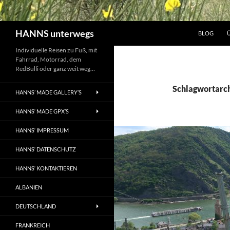
Suchen
HANNS unterwegs
BLOG
Individuelle Reisen zu Fuß, mit
Fahrrad, Motorrad, dem
RedBulli oder ganz weit weg…
Schlagwortarch
HANNS’ MADE GALLERY’S
HANNS‘ MADE GPX’S
HANNS‘ IMPRESSUM
HANNS‘ DATENSCHUTZ
HANNS‘ KONTAKTIEREN
ALBANIEN
DEUTSCHLAND
FRANKREICH