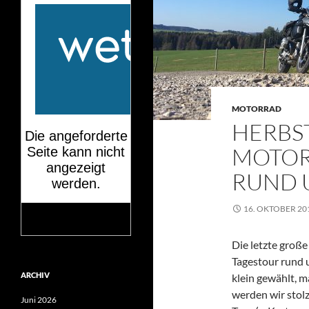
MOTORRAD
HERBS
MOTOR
RUND 
16. OKTOBER 20
Mehr auf
wetteronline.de
Die letzte groß
Tagestour rund 
ARCHIV
klein gewählt, 
werden wir stol
Juni 2026