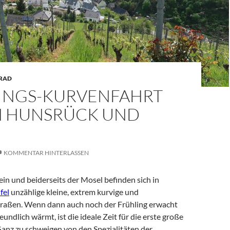
RAD
INGS-KURVENFAHRT
 HUNSRÜCK UND
KOMMENTAR HINTERLASSEN
in und beiderseits der Mosel befinden sich in
fel
unzählige kleine, extrem kurvige und
raßen. Wenn dann auch noch der Frühling erwacht
eundlich wärmt, ist die ideale Zeit für die erste große
anz zu schweigen von den Spezialitäten der