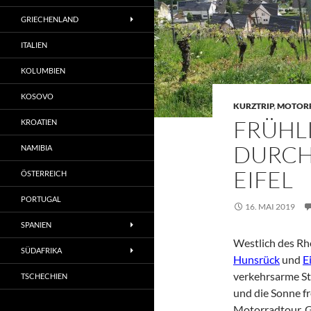
GRIECHENLAND
ITALIEN
KOLUMBIEN
KOSOVO
KURZTRIP
,
MOTOR
FRÜHL
KROATIEN
DURCH
NAMIBIA
EIFEL
ÖSTERREICH
PORTUGAL
16. MAI 2019
SPANIEN
Westlich des Rhe
SÜDAFRIKA
Hunsrück
und
Ei
verkehrsarme St
TSCHECHIEN
und die Sonne fr
Motorradtour. G