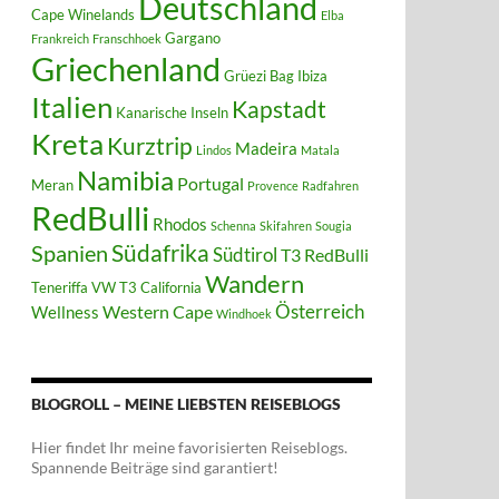
Deutschland
Cape Winelands
Elba
Gargano
Frankreich
Franschhoek
Griechenland
Grüezi Bag
Ibiza
Italien
Kapstadt
Kanarische Inseln
Kreta
Kurztrip
Madeira
Lindos
Matala
Namibia
Portugal
Meran
Provence
Radfahren
RedBulli
Rhodos
Schenna
Skifahren
Sougia
Südafrika
Spanien
Südtirol
T3 RedBulli
Wandern
Teneriffa
VW T3 California
Österreich
Western Cape
Wellness
Windhoek
BLOGROLL – MEINE LIEBSTEN REISEBLOGS
Hier findet Ihr meine favorisierten Reiseblogs.
Spannende Beiträge sind garantiert!