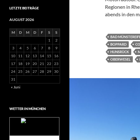
Regionen in Rhe
LETZTE BEITRÄGE
abends in den m
AUGUST 2026
M
D
M
D
F
S
S
BAD MÜNSTEREIF
1
2
BOPPARD
C
3
4
5
6
7
8
9
HUNSRÜCK
10
11
12
13
14
15
16
OBERWESEL
17
18
19
20
21
22
23
24
25
26
27
28
29
30
31
« Juni
WETTER IN MÜNCHEN
Das Wetter für
München