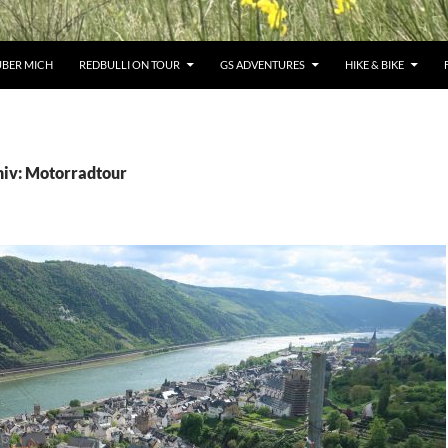
ÜBER MICH
REDBULLI ON TOUR
GS ADVENTURES
HIKE & BIKE
iv: Motorradtour