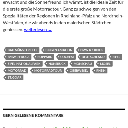
erwacht und die Sonne freundlich wärmt, ist die ideale Zeit für
die erste große Motorradtour. Ganz zu schweigen von den
Spezialitäten der Regionen in Rheinland-Pfalz und Nordrhein-
Westfalen, die wir abends in den malerischen Städtchen
Frühlings-Kurvenfahrt durch Hunsrück und Eifel
geniessen.
weiterlesen
→
BAD MÜNSTEREIFEL
BINGEN AM RHEIN
BMW R 1100 GS
BMW R1100GS
BOPPARD
COCHEM
DEUTSCHLAND
EIFEL
EIFEL-NATIONALPARK
HUNSRÜCK
MONSCHAU
MOSEL
MOTORRAD
MOTORRADTOUR
OBERWESEL
RHEIN
ST. GOAR
GERN GELESENE KOMMENTARE