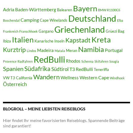
Bayern
Adria
Baden-Württemberg
Balearen
BMW R1100GS
Deutschland
Camping
Cape Winelands
Boschendal
Elba
Griechenland
Gargano
Grüezi Bag
Frankreich
Franschhoek
Italien
Kreta
Kapstadt
Ibiza
Kanarische Inseln
Namibia
Kurztrip
Portugal
Madeira
Meran
Lindos
Matala
RedBulli
Rhodos
Provence
Radfahren
Schenna
Skifahren
Sougia
Südafrika
Spanien
Südtirol
T3 RedBulli
Teneriffa
Wandern
Western Cape
Wellness
VW T3 California
Windhoek
Österreich
BLOGROLL – MEINE LIEBSTEN REISEBLOGS
Hier findet Ihr meine favorisierten Reiseblogs. Spannende Beiträge
sind garantiert!