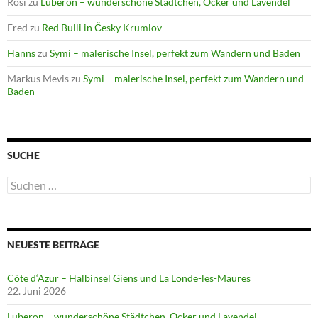
Rosi
zu
Luberon – wunderschöne Städtchen, Ocker und Lavendel
Fred
zu
Red Bulli in Česky Krumlov
Hanns
zu
Symi – malerische Insel, perfekt zum Wandern und Baden
Markus Mevis
zu
Symi – malerische Insel, perfekt zum Wandern und
Baden
SUCHE
Suchen
nach:
NEUESTE BEITRÄGE
Côte d‘Azur – Halbinsel Giens und La Londe-les-Maures
22. Juni 2026
Luberon – wunderschöne Städtchen, Ocker und Lavendel