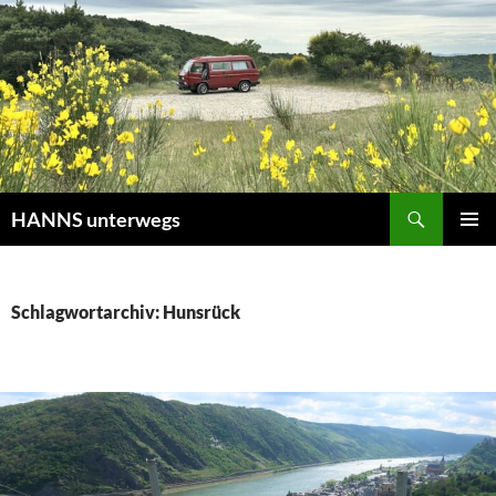
Zum
Inhalt
springen
Suchen
HANNS unterwegs
PRIMÄR
MENÜ
Schlagwortarchiv: Hunsrück