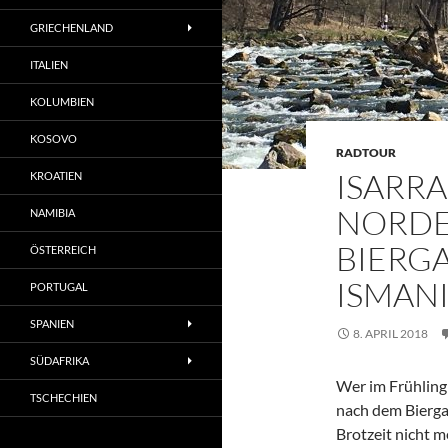
GRIECHENLAND
ITALIEN
KOLUMBIEN
KOSOVO
RADTOUR
ISARR
KROATIEN
NORDE
NAMIBIA
BIERG
ÖSTERREICH
ISMAN
PORTUGAL
SPANIEN
8. APRIL 2018
SÜDAFRIKA
Wer im Frühling
TSCHECHIEN
nach dem Bierga
Brotzeit nicht m