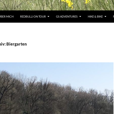
ÜBER MICH
REDBULLI ON TOUR
GS ADVENTURES
HIKE & BIKE
iv: Biergarten