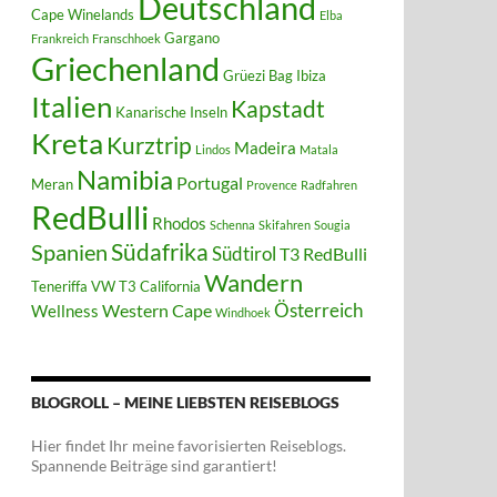
Deutschland
Cape Winelands
Elba
Gargano
Frankreich
Franschhoek
Griechenland
Grüezi Bag
Ibiza
Italien
Kapstadt
Kanarische Inseln
Kreta
Kurztrip
Madeira
Lindos
Matala
Namibia
Portugal
Meran
Provence
Radfahren
RedBulli
Rhodos
Schenna
Skifahren
Sougia
Südafrika
Spanien
Südtirol
T3 RedBulli
Wandern
Teneriffa
VW T3 California
Österreich
Western Cape
Wellness
Windhoek
BLOGROLL – MEINE LIEBSTEN REISEBLOGS
Hier findet Ihr meine favorisierten Reiseblogs.
Spannende Beiträge sind garantiert!