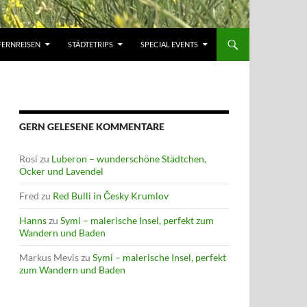
FERNREISEN
STÄDTETRIPS
SPECIAL EVENTS
GERN GELESENE KOMMENTARE
Rosi
zu
Luberon – wunderschöne Städtchen,
Ocker und Lavendel
Fred
zu
Red Bulli in Česky Krumlov
Hanns
zu
Symi – malerische Insel, perfekt zum
Wandern und Baden
Markus Mevis
zu
Symi – malerische Insel, perfekt
zum Wandern und Baden