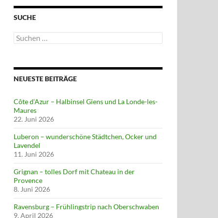
SUCHE
Suchen
nach:
NEUESTE BEITRÄGE
Côte d‘Azur – Halbinsel Giens und La Londe-les-
Maures
22. Juni 2026
Luberon – wunderschöne Städtchen, Ocker und
Lavendel
11. Juni 2026
Grignan – tolles Dorf mit Chateau in der
Provence
8. Juni 2026
Ravensburg – Frühlingstrip nach Oberschwaben
arten Zur Mühle in Ismaning
9. April 2026