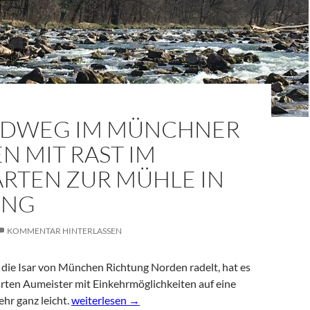
ADWEG IM MÜNCHNER
N MIT RAST IM
ARTEN ZUR MÜHLE IN
ING
KOMMENTAR HINTERLASSEN
 die Isar von München Richtung Norden radelt, hat es
rten Aumeister mit Einkehrmöglichkeiten auf eine
Isarradweg im Münchner Norden mit Rast im Bierg
ehr ganz leicht.
weiterlesen
→