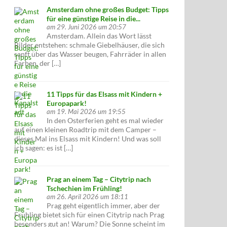
Amsterdam ohne großes Budget: Tipps
für eine günstige Reise in die...
am 29. Juni 2026 um 20:57
Amsterdam. Allein das Wort lässt
Bilder entstehen: schmale Giebelhäuser, die sich
sanft über das Wasser beugen, Fahrräder in allen
Farben, der […]
11 Tipps für das Elsass mit Kindern +
Europapark!
am 19. Mai 2026 um 19:55
In den Osterferien geht es mal wieder
auf einen kleinen Roadtrip mit dem Camper –
dieses Mal ins Elsass mit Kindern! Und was soll
ich sagen: es ist […]
Prag an einem Tag – Citytrip nach
Tschechien im Frühling!
am 26. April 2026 um 18:11
Prag geht eigentlich immer, aber der
Frühling bietet sich für einen Citytrip nach Prag
besonders gut an! Warum? Die Sonne scheint im