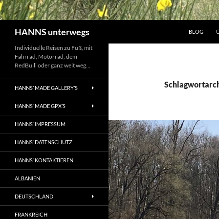
Suchen
HANNS unterwegs
BLOG
Individuelle Reisen zu Fuß, mit
Fahrrad, Motorrad, dem
RedBulli oder ganz weit weg…
Schlagwortarch
HANNS’ MADE GALLERY’S
HANNS‘ MADE GPX’S
HANNS‘ IMPRESSUM
HANNS‘ DATENSCHUTZ
HANNS‘ KONTAKTIEREN
ALBANIEN
DEUTSCHLAND
FRANKREICH