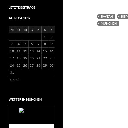
LETZTE BEITRÄGE
BAYERN
BIE
AUGUST 2026
MÜNCHEN
M
D
M
D
F
S
S
1
2
3
4
5
6
7
8
9
10
11
12
13
14
15
16
17
18
19
20
21
22
23
24
25
26
27
28
29
30
31
« Juni
WETTER IN MÜNCHEN
Das Wetter für
München