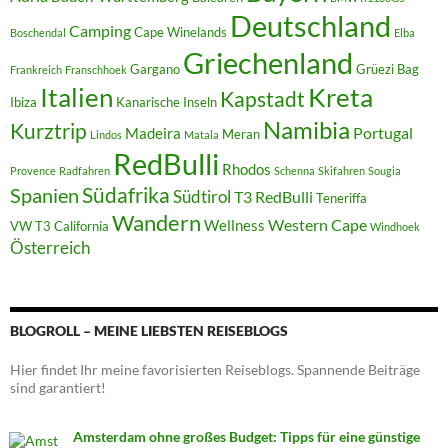
Deutschland
Camping
Cape Winelands
Boschendal
Elba
Griechenland
Gargano
Grüezi Bag
Frankreich
Franschhoek
Italien
Kreta
Kapstadt
Ibiza
Kanarische Inseln
Namibia
Kurztrip
Portugal
Madeira
Meran
Lindos
Matala
RedBulli
Rhodos
Provence
Radfahren
Schenna
Skifahren
Sougia
Südafrika
Spanien
Südtirol
T3 RedBulli
Teneriffa
Wandern
Western Cape
Wellness
VW T3 California
Windhoek
Österreich
BLOGROLL – MEINE LIEBSTEN REISEBLOGS
Hier findet Ihr meine favorisierten Reiseblogs. Spannende Beiträge
sind garantiert!
Amsterdam ohne großes Budget: Tipps für eine günstige