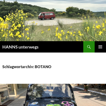
Zum
Inhalt
springen
Suchen
HANNS unterwegs
PRIMÄR
MENÜ
Schlagwortarchiv: BOTANO