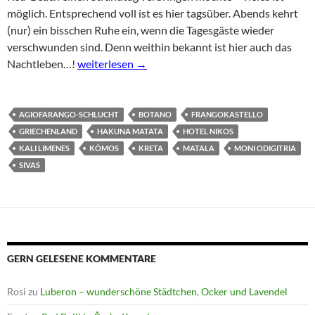
möglich. Entsprechend voll ist es hier tagsüber. Abends kehrt
(nur) ein bisschen Ruhe ein, wenn die Tagesgäste wieder
verschwunden sind. Denn weithin bekannt ist hier auch das
Kreta: Matala – today is life
Nachtleben…!
weiterlesen
→
AGIOFARANGO-SCHLUCHT
BOTANO
FRANGOKASTELLO
GRIECHENLAND
HAKUNA MATATA
HOTEL NIKOS
KALI LIMENES
KÓMOS
KRETA
MATALA
MONI ODIGITRIA
SIVAS
GERN GELESENE KOMMENTARE
Rosi
zu
Luberon – wunderschöne Städtchen, Ocker und Lavendel