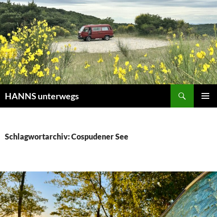
Zum
Inhalt
springen
Suchen
HANNS unterwegs
PRIMÄR
MENÜ
Schlagwortarchiv: Cospudener See