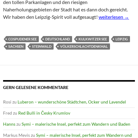
den tollen Parkanlagen und den riesigen
Naherholungsgebieten der Stadt hat es dann doch gereicht.
RedBulli in Leipzig
Wir haben den Leipzig-Spirit voll aufgesaugt!
weiterlesen
→
COSPUDENER SEE
DEUTSCHLAND
KULKWITZER SEE
LEIPZIG
SACHSEN
STEINWALD
VÖLKERSCHLACHTDENKMAL
GERN GELESENE KOMMENTARE
Rosi
zu
Luberon – wunderschöne Städtchen, Ocker und Lavendel
Fred
zu
Red Bulli in Česky Krumlov
Hanns
zu
Symi – malerische Insel, perfekt zum Wandern und Baden
Markus Mevis
zu
Symi – malerische Insel, perfekt zum Wandern und