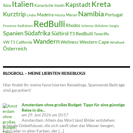
Italien
Kreta
Kapstadt
Ibiza
Kanarische Inseln
Namibia
Kurztrip
Portugal
Madeira
Meran
Lindos
Matala
RedBulli
Rhodos
Provence
Radfahren
Schenna
Skifahren
Sougia
Südafrika
Spanien
Südtirol
T3 RedBulli
Teneriffa
Wandern
Western Cape
Wellness
VW T3 California
Windhoek
Österreich
BLOGROLL – MEINE LIEBSTEN REISEBLOGS
Hier findet Ihr meine favorisierten Reiseblogs. Spannende Beiträge
sind garantiert!
Amsterdam ohne großes Budget: Tipps für eine günstige
Reise in die...
am 29. Juni 2026 um 20:57
Amsterdam. Allein das Wort lässt Bilder entstehen:
schmale Giebelhäuser, die sich sanft über das Wasser beugen,
Fahrräder in allen Farben, der […]