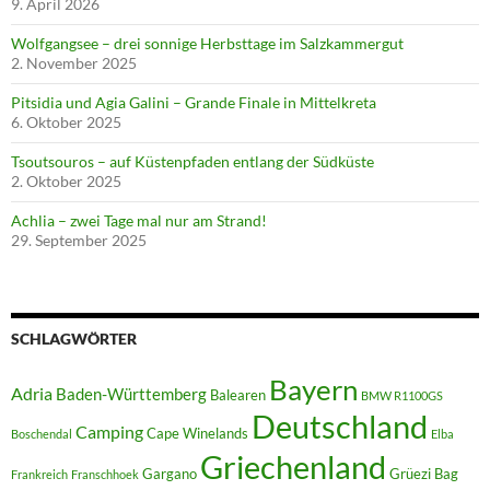
9. April 2026
Wolfgangsee – drei sonnige Herbsttage im Salzkammergut
2. November 2025
Pitsidia und Agia Galini – Grande Finale in Mittelkreta
6. Oktober 2025
Tsoutsouros – auf Küstenpfaden entlang der Südküste
2. Oktober 2025
Achlia – zwei Tage mal nur am Strand!
29. September 2025
SCHLAGWÖRTER
Bayern
Adria
Baden-Württemberg
Balearen
BMW R1100GS
Deutschland
Camping
Cape Winelands
Boschendal
Elba
Griechenland
Gargano
Grüezi Bag
Frankreich
Franschhoek