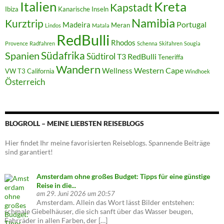
Italien
Kreta
Kapstadt
Ibiza
Kanarische Inseln
Namibia
Kurztrip
Portugal
Madeira
Meran
Lindos
Matala
RedBulli
Rhodos
Provence
Radfahren
Schenna
Skifahren
Sougia
Südafrika
Spanien
Südtirol
T3 RedBulli
Teneriffa
Wandern
Western Cape
Wellness
VW T3 California
Windhoek
Österreich
BLOGROLL – MEINE LIEBSTEN REISEBLOGS
Hier findet Ihr meine favorisierten Reiseblogs. Spannende Beiträge
sind garantiert!
Amsterdam ohne großes Budget: Tipps für eine günstige
Reise in die...
am 29. Juni 2026 um 20:57
Amsterdam. Allein das Wort lässt Bilder entstehen:
schmale Giebelhäuser, die sich sanft über das Wasser beugen,
Fahrräder in allen Farben, der […]