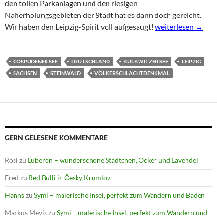
den tollen Parkanlagen und den riesigen
Naherholungsgebieten der Stadt hat es dann doch gereicht.
RedBulli in Leipzig
Wir haben den Leipzig-Spirit voll aufgesaugt!
weiterlesen
→
COSPUDENER SEE
DEUTSCHLAND
KULKWITZER SEE
LEIPZIG
SACHSEN
STEINWALD
VÖLKERSCHLACHTDENKMAL
GERN GELESENE KOMMENTARE
Rosi
zu
Luberon – wunderschöne Städtchen, Ocker und Lavendel
Fred
zu
Red Bulli in Česky Krumlov
Hanns
zu
Symi – malerische Insel, perfekt zum Wandern und Baden
Markus Mevis
zu
Symi – malerische Insel, perfekt zum Wandern und