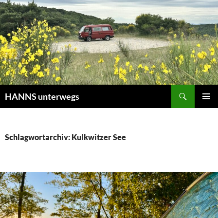
Zum
Inhalt
springen
Suchen
HANNS unterwegs
PRIMÄR
MENÜ
Schlagwortarchiv: Kulkwitzer See