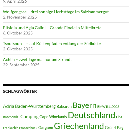
9. April 2026
Wolfgangsee – drei sonnige Herbsttage im Salzkammergut
2. November 2025
Pitsidia und Agia Galini – Grande Finale in Mittelkreta
6. Oktober 2025
Tsoutsouros – auf Küstenpfaden entlang der Südküste
2. Oktober 2025
Achlia – zwei Tage mal nur am Strand!
29. September 2025
SCHLAGWÖRTER
Bayern
Adria
Baden-Württemberg
Balearen
BMW R1100GS
Deutschland
Camping
Cape Winelands
Boschendal
Elba
Griechenland
Gargano
Grüezi Bag
Frankreich
Franschhoek