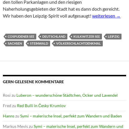
den tollen Parkanlagen und den riesigen
Naherholungsgebieten der Stadt hat es dann doch gereicht.
RedBulli in Leipzig
Wir haben den Leipzig-Spirit voll aufgesaugt!
weiterlesen
→
COSPUDENER SEE
DEUTSCHLAND
KULKWITZER SEE
LEIPZIG
SACHSEN
STEINWALD
VÖLKERSCHLACHTDENKMAL
GERN GELESENE KOMMENTARE
Rosi
zu
Luberon – wunderschöne Städtchen, Ocker und Lavendel
Fred
zu
Red Bulli in Česky Krumlov
Hanns
zu
Symi – malerische Insel, perfekt zum Wandern und Baden
Markus Mevis
zu
Symi – malerische Insel, perfekt zum Wandern und