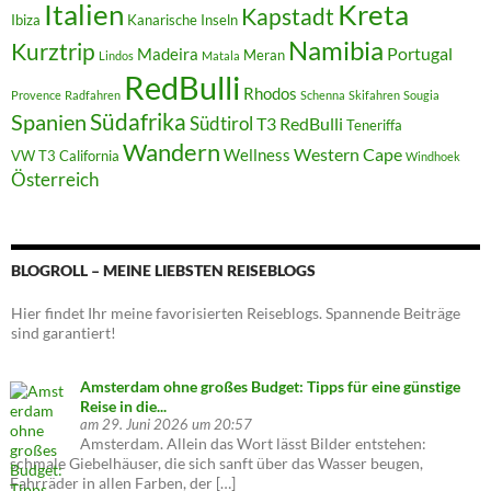
Italien
Kreta
Kapstadt
Ibiza
Kanarische Inseln
Namibia
Kurztrip
Portugal
Madeira
Meran
Lindos
Matala
RedBulli
Rhodos
Provence
Radfahren
Schenna
Skifahren
Sougia
Südafrika
Spanien
Südtirol
T3 RedBulli
Teneriffa
Wandern
Western Cape
Wellness
VW T3 California
Windhoek
Österreich
BLOGROLL – MEINE LIEBSTEN REISEBLOGS
Hier findet Ihr meine favorisierten Reiseblogs. Spannende Beiträge
sind garantiert!
Amsterdam ohne großes Budget: Tipps für eine günstige
Reise in die...
am 29. Juni 2026 um 20:57
Amsterdam. Allein das Wort lässt Bilder entstehen:
schmale Giebelhäuser, die sich sanft über das Wasser beugen,
Fahrräder in allen Farben, der […]