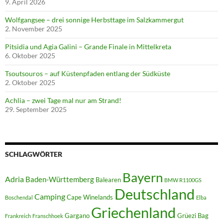
9. April 2026
Wolfgangsee – drei sonnige Herbsttage im Salzkammergut
2. November 2025
Pitsidia und Agia Galini – Grande Finale in Mittelkreta
6. Oktober 2025
Tsoutsouros – auf Küstenpfaden entlang der Südküste
2. Oktober 2025
Achlia – zwei Tage mal nur am Strand!
29. September 2025
SCHLAGWÖRTER
Bayern
Adria
Baden-Württemberg
Balearen
BMW R1100GS
Deutschland
Camping
Cape Winelands
Boschendal
Elba
Griechenland
Gargano
Grüezi Bag
Frankreich
Franschhoek