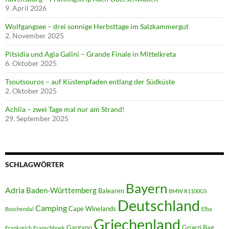
9. April 2026
Wolfgangsee – drei sonnige Herbsttage im Salzkammergut
2. November 2025
Pitsidia und Agia Galini – Grande Finale in Mittelkreta
6. Oktober 2025
Tsoutsouros – auf Küstenpfaden entlang der Südküste
2. Oktober 2025
Achlia – zwei Tage mal nur am Strand!
29. September 2025
SCHLAGWÖRTER
Bayern
Adria
Baden-Württemberg
Balearen
BMW R1100GS
Deutschland
Camping
Cape Winelands
Boschendal
Elba
Griechenland
Gargano
Grüezi Bag
Frankreich
Franschhoek