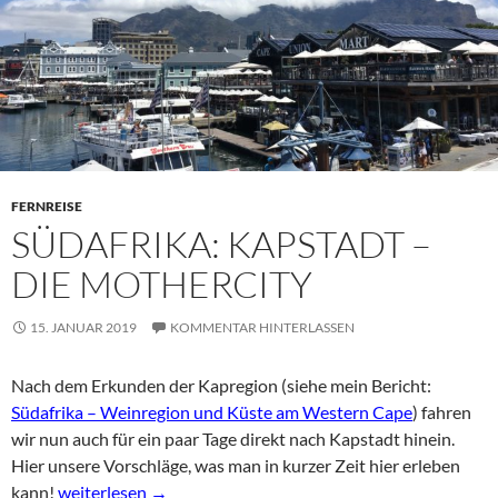
FERNREISE
SÜDAFRIKA: KAPSTADT –
DIE MOTHERCITY
15. JANUAR 2019
KOMMENTAR HINTERLASSEN
Nach dem Erkunden der Kapregion (siehe mein Bericht:
Südafrika – Weinregion und Küste am Western Cape
) fahren
wir nun auch für ein paar Tage direkt nach Kapstadt hinein.
Hier unsere Vorschläge, was man in kurzer Zeit hier erleben
Südafrika: Kapstadt – die Mothercity
kann!
weiterlesen
→