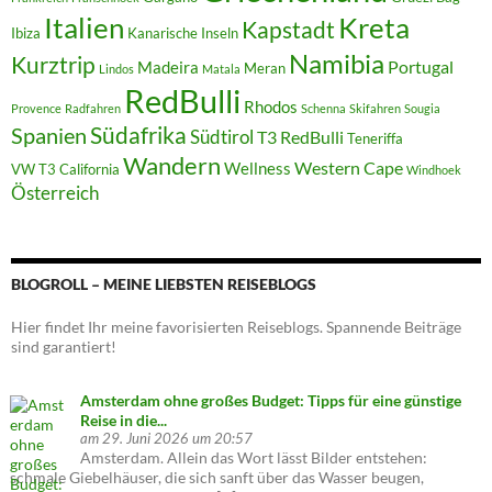
Italien
Kreta
Kapstadt
Ibiza
Kanarische Inseln
Namibia
Kurztrip
Portugal
Madeira
Meran
Lindos
Matala
RedBulli
Rhodos
Provence
Radfahren
Schenna
Skifahren
Sougia
Südafrika
Spanien
Südtirol
T3 RedBulli
Teneriffa
Wandern
Western Cape
Wellness
VW T3 California
Windhoek
Österreich
BLOGROLL – MEINE LIEBSTEN REISEBLOGS
Hier findet Ihr meine favorisierten Reiseblogs. Spannende Beiträge
sind garantiert!
Amsterdam ohne großes Budget: Tipps für eine günstige
Reise in die...
am 29. Juni 2026 um 20:57
Amsterdam. Allein das Wort lässt Bilder entstehen:
schmale Giebelhäuser, die sich sanft über das Wasser beugen,