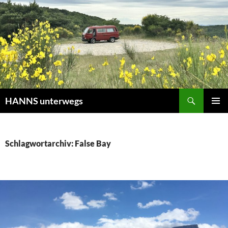
Zum
Inhalt
springen
Suchen
HANNS unterwegs
PRIMÄR
MENÜ
Schlagwortarchiv: False Bay