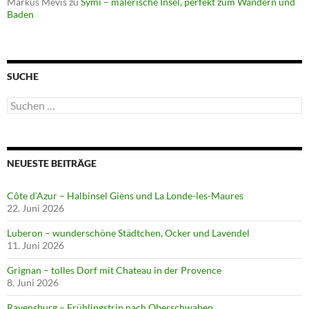
Markus Mevis
zu
Symi – malerische Insel, perfekt zum Wandern und
Baden
SUCHE
Suchen
nach:
NEUESTE BEITRÄGE
Côte d‘Azur – Halbinsel Giens und La Londe-les-Maures
22. Juni 2026
Luberon – wunderschöne Städtchen, Ocker und Lavendel
11. Juni 2026
Grignan – tolles Dorf mit Chateau in der Provence
8. Juni 2026
Ravensburg – Frühlingstrip nach Oberschwaben