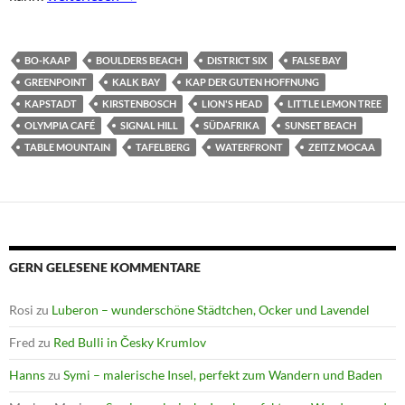
BO-KAAP
BOULDERS BEACH
DISTRICT SIX
FALSE BAY
GREENPOINT
KALK BAY
KAP DER GUTEN HOFFNUNG
KAPSTADT
KIRSTENBOSCH
LION'S HEAD
LITTLE LEMON TREE
OLYMPIA CAFÉ
SIGNAL HILL
SÜDAFRIKA
SUNSET BEACH
TABLE MOUNTAIN
TAFELBERG
WATERFRONT
ZEITZ MOCAA
GERN GELESENE KOMMENTARE
Rosi
zu
Luberon – wunderschöne Städtchen, Ocker und Lavendel
Fred
zu
Red Bulli in Česky Krumlov
Hanns
zu
Symi – malerische Insel, perfekt zum Wandern und Baden