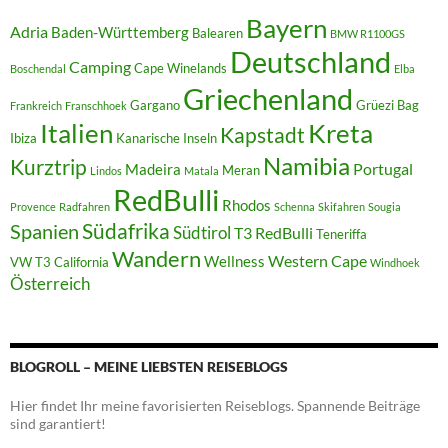
Bayern
Adria
Baden-Württemberg
Balearen
BMW R1100GS
Deutschland
Camping
Cape Winelands
Boschendal
Elba
Griechenland
Gargano
Grüezi Bag
Frankreich
Franschhoek
Italien
Kreta
Kapstadt
Ibiza
Kanarische Inseln
Namibia
Kurztrip
Portugal
Madeira
Meran
Lindos
Matala
RedBulli
Rhodos
Provence
Radfahren
Schenna
Skifahren
Sougia
Südafrika
Spanien
Südtirol
T3 RedBulli
Teneriffa
Wandern
Western Cape
Wellness
VW T3 California
Windhoek
Österreich
BLOGROLL – MEINE LIEBSTEN REISEBLOGS
Hier findet Ihr meine favorisierten Reiseblogs. Spannende Beiträge
sind garantiert!