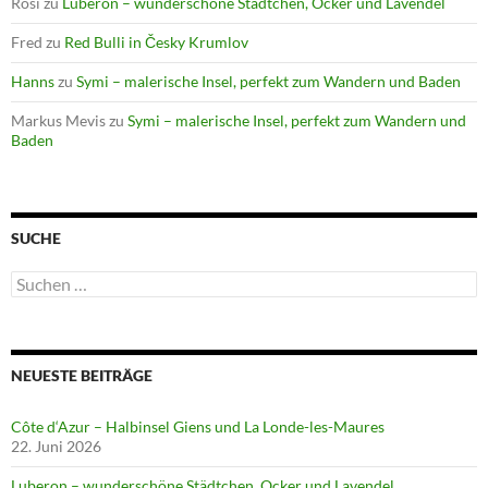
Rosi
zu
Luberon – wunderschöne Städtchen, Ocker und Lavendel
Fred
zu
Red Bulli in Česky Krumlov
Hanns
zu
Symi – malerische Insel, perfekt zum Wandern und Baden
Markus Mevis
zu
Symi – malerische Insel, perfekt zum Wandern und
Baden
SUCHE
Suchen
nach:
NEUESTE BEITRÄGE
Côte d‘Azur – Halbinsel Giens und La Londe-les-Maures
22. Juni 2026
Luberon – wunderschöne Städtchen, Ocker und Lavendel