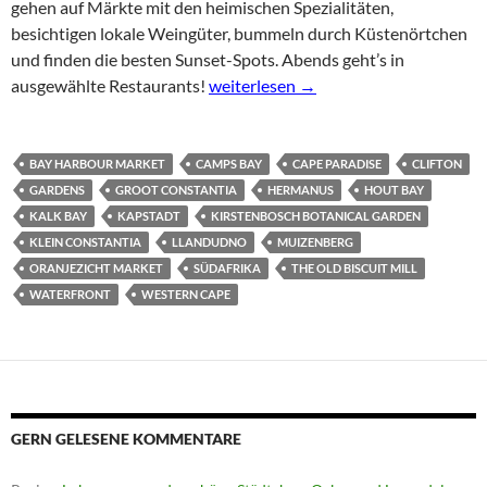
gehen auf Märkte mit den heimischen Spezialitäten,
besichtigen lokale Weingüter, bummeln durch Küstenörtchen
und finden die besten Sunset-Spots. Abends geht’s in
Kapstadt – Insights: Märkte, Wein u
ausgewählte Restaurants!
weiterlesen
→
BAY HARBOUR MARKET
CAMPS BAY
CAPE PARADISE
CLIFTON
GARDENS
GROOT CONSTANTIA
HERMANUS
HOUT BAY
KALK BAY
KAPSTADT
KIRSTENBOSCH BOTANICAL GARDEN
KLEIN CONSTANTIA
LLANDUDNO
MUIZENBERG
ORANJEZICHT MARKET
SÜDAFRIKA
THE OLD BISCUIT MILL
WATERFRONT
WESTERN CAPE
GERN GELESENE KOMMENTARE