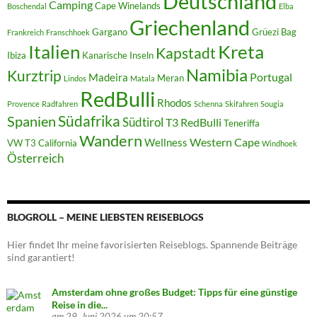
Deutschland
Camping
Cape Winelands
Boschendal
Elba
Griechenland
Gargano
Grüezi Bag
Frankreich
Franschhoek
Italien
Kreta
Kapstadt
Ibiza
Kanarische Inseln
Namibia
Kurztrip
Portugal
Madeira
Meran
Lindos
Matala
RedBulli
Rhodos
Provence
Radfahren
Schenna
Skifahren
Sougia
Südafrika
Spanien
Südtirol
T3 RedBulli
Teneriffa
Wandern
Western Cape
Wellness
VW T3 California
Windhoek
Österreich
BLOGROLL – MEINE LIEBSTEN REISEBLOGS
Hier findet Ihr meine favorisierten Reiseblogs. Spannende Beiträge
sind garantiert!
Amsterdam ohne großes Budget: Tipps für eine günstige
Reise in die...
am 29. Juni 2026 um 20:57