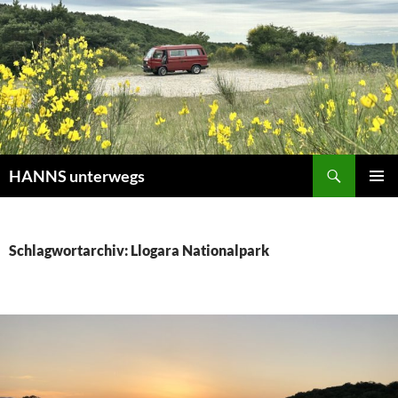
Zum
Inhalt
springen
Suchen
HANNS unterwegs
PRIMÄR
MENÜ
Schlagwortarchiv: Llogara Nationalpark