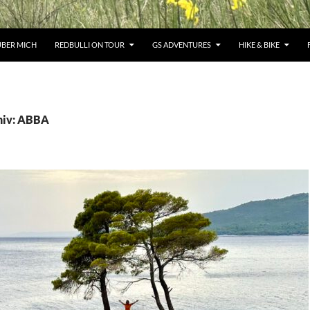
ÜBER MICH
REDBULLI ON TOUR
GS ADVENTURES
HIKE & BIKE
hiv: ABBA