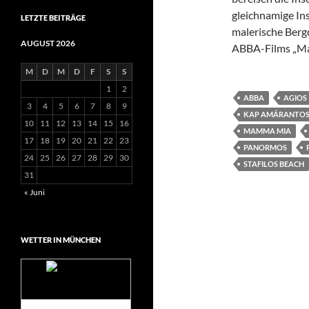
gleichnamige In
LETZTE BEITRÄGE
malerische Bergd
AUGUST 2026
ABBA-Films „M
M
D
M
D
F
S
S
1
2
ABBA
AGIOS
3
4
5
6
7
8
9
KAP AMÁRANTO
10
11
12
13
14
15
16
MAMMA MIA
17
18
19
20
21
22
23
PANORMOS
24
25
26
27
28
29
30
STAFILOS BEACH
31
« Juni
WETTER IN MÜNCHEN
Das Wetter für
München