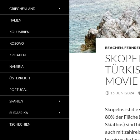
GRIECHENLAND
ITALIEN
KOLUMBIEN
KOSOVO
BEACHEN
,
FERNREI
SKOPEL
KROATIEN
TÜRKIS
NAMIBIA
MOVIE
ÖSTERREICH
PORTUGAL
15. JUNI 2024
SPANIEN
Skopelos ist die
SÜDAFRIKA
80% der Fläche 
Skiathos) sind h
TSCHECHIEN
auch mit zahlre
bereisen die In