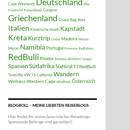
Deutschland
Cape Winelands
Elba
Gargano
Frankreich
Franschhoek
Griechenland
Grüezi Bag
Ibiza
Italien
Kapstadt
Kanarische Inseln
Kreta
Kurztrip
Madeira
Lindos
Matala
Namibia
Portugal
Meran
Provence
Radfahren
RedBulli
Rhodos
Schenna
Skifahren
Sougia
Südafrika
Spanien
Südtirol
T3 RedBulli
Wandern
Teneriffa
VW T3 California
Österreich
Western Cape
Wellness
Windhoek
BLOGROLL – MEINE LIEBSTEN REISEBLOGS
Hier findet Ihr meine favorisierten Reiseblogs.
Spannende Beiträge sind garantiert!