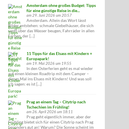
Amsterdam ohne großes Budget: Tipps
für eine günstige Reise in die...
am 29. Juni 2026 um 20:57
Amsterdam. Allein das Wort lässt
Bilder entstehen: schmale Giebelhäuser, die sich
sanft über das Wasser beugen, Fahrräder in allen
Farben, der […]
11 Tipps für das Elsass mit Kindern +
Europapark!
am 19. Mai 2026 um 19:55
In den Osterferien geht es mal wieder
auf einen kleinen Roadtrip mit dem Camper –
dieses Mal ins Elsass mit Kindern! Und was soll
ich sagen: es ist […]
Prag an einem Tag – Citytrip nach
Tschechien im Frühling!
am 26. April 2026 um 18:11
Prag geht eigentlich immer, aber der
Frühling bietet sich für einen Citytrip nach Prag
besonders gut an! Warum? Die Sonne scheint im