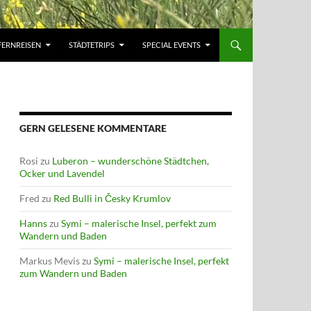
FERNREISEN
STÄDTETRIPS
SPECIAL EVENTS
GERN GELESENE KOMMENTARE
Rosi
zu
Luberon – wunderschöne Städtchen,
Ocker und Lavendel
Fred
zu
Red Bulli in Česky Krumlov
Hanns
zu
Symi – malerische Insel, perfekt zum
Wandern und Baden
Markus Mevis
zu
Symi – malerische Insel, perfekt
zum Wandern und Baden