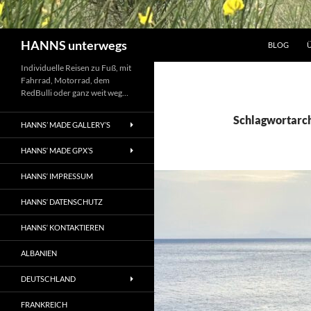
Suchen
HANNS unterwegs
BLOG
Individuelle Reisen zu Fuß, mit
Fahrrad, Motorrad, dem
RedBulli oder ganz weit weg…
Schlagwortarc
HANNS’ MADE GALLERY’S
HANNS‘ MADE GPX’S
HANNS‘ IMPRESSUM
HANNS‘ DATENSCHUTZ
HANNS‘ KONTAKTIEREN
ALBANIEN
DEUTSCHLAND
FRANKREICH