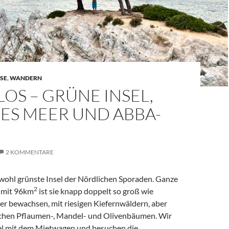
SE
,
WANDERN
OS – GRÜNE INSEL,
ES MEER UND ABBA-
2 KOMMENTARE
 wohl grünste Insel der Nördlichen Sporaden. Ganze
2
(mit 96km
ist sie knapp doppelt so groß wie
ier bewachsen, mit riesigen Kiefernwäldern, aber
ichen Pflaumen-, Mandel- und Olivenbäumen. Wir
sel mit dem Mietwagen und besuchen die