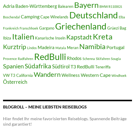
Bayern
Adria
Baden-Württemberg
Balearen
BMW R1100GS
Deutschland
Camping
Cape Winelands
Boschendal
Elba
Griechenland
Gargano
Grüezi Bag
Frankreich
Franschhoek
Italien
Kreta
Kapstadt
Ibiza
Kanarische Inseln
Namibia
Kurztrip
Portugal
Madeira
Meran
Lindos
Matala
RedBulli
Rhodos
Provence
Radfahren
Schenna
Skifahren
Sougia
Südafrika
Spanien
Südtirol
T3 RedBulli
Teneriffa
Wandern
Western Cape
Wellness
VW T3 California
Windhoek
Österreich
BLOGROLL – MEINE LIEBSTEN REISEBLOGS
Hier findet Ihr meine favorisierten Reiseblogs. Spannende Beiträge
sind garantiert!