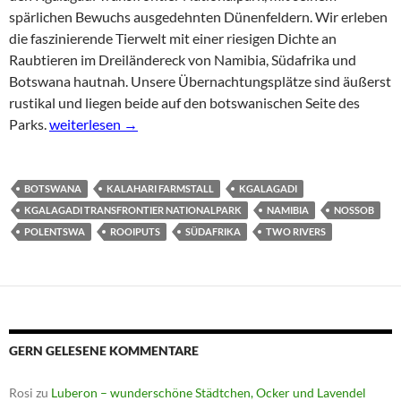
spärlichen Bewuchs ausgedehnten Dünenfeldern. Wir erleben
die faszinierende Tierwelt mit einer riesigen Dichte an
Raubtieren im Dreiländereck von Namibia, Südafrika und
Botswana hautnah. Unsere Übernachtungsplätze sind äußerst
rustikal und liegen beide auf den botswanischen Seite des
Kgalagadi Nationalpark – Raubtiere, rustikale Camps
Parks.
weiterlesen
→
BOTSWANA
KALAHARI FARMSTALL
KGALAGADI
KGALAGADI TRANSFRONTIER NATIONALPARK
NAMIBIA
NOSSOB
POLENTSWA
ROOIPUTS
SÜDAFRIKA
TWO RIVERS
GERN GELESENE KOMMENTARE
Rosi
zu
Luberon – wunderschöne Städtchen, Ocker und Lavendel