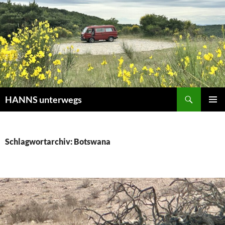
Zum
Inhalt
springen
Suchen
HANNS unterwegs
PRIMÄR
MENÜ
Schlagwortarchiv: Botswana