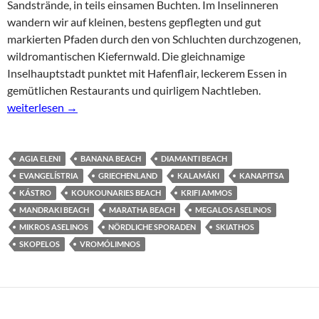
Sandstrände, in teils einsamen Buchten. Im Inselinneren
wandern wir auf kleinen, bestens gepflegten und gut
markierten Pfaden durch den von Schluchten durchzogenen,
wildromantischen Kiefernwald. Die gleichnamige
Inselhauptstadt punktet mit Hafenflair, leckerem Essen in
gemütlichen Restaurants und quirligem Nachtleben.
Skiathos – die griechische „Karibikinsel“
weiterlesen
→
AGIA ELENI
BANANA BEACH
DIAMANTI BEACH
EVANGELÍSTRIA
GRIECHENLAND
KALAMÁKI
KANAPITSA
KÁSTRO
KOUKOUNARIES BEACH
KRIFI AMMOS
MANDRAKI BEACH
MARATHA BEACH
MEGALOS ASELINOS
MIKROS ASELINOS
NÖRDLICHE SPORADEN
SKIATHOS
SKOPELOS
VROMÓLIMNOS