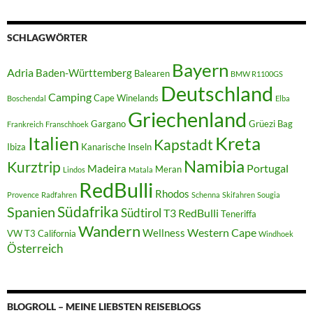
SCHLAGWÖRTER
Bayern
Adria
Baden-Württemberg
Balearen
BMW R1100GS
Deutschland
Camping
Cape Winelands
Boschendal
Elba
Griechenland
Gargano
Grüezi Bag
Frankreich
Franschhoek
Italien
Kreta
Kapstadt
Ibiza
Kanarische Inseln
Namibia
Kurztrip
Portugal
Madeira
Meran
Lindos
Matala
RedBulli
Rhodos
Provence
Radfahren
Schenna
Skifahren
Sougia
Südafrika
Spanien
Südtirol
T3 RedBulli
Teneriffa
Wandern
Western Cape
Wellness
VW T3 California
Windhoek
Österreich
BLOGROLL – MEINE LIEBSTEN REISEBLOGS