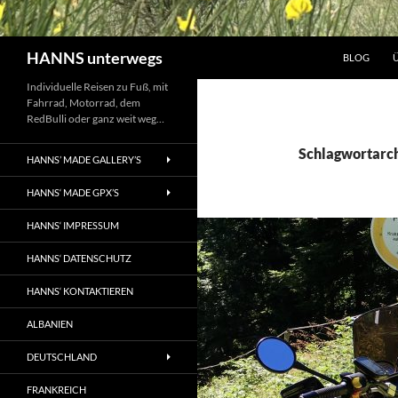
Suchen
HANNS unterwegs
BLOG
Individuelle Reisen zu Fuß, mit
Fahrrad, Motorrad, dem
RedBulli oder ganz weit weg…
Schlagwortarch
HANNS’ MADE GALLERY’S
HANNS‘ MADE GPX’S
HANNS‘ IMPRESSUM
HANNS‘ DATENSCHUTZ
HANNS‘ KONTAKTIEREN
ALBANIEN
DEUTSCHLAND
FRANKREICH