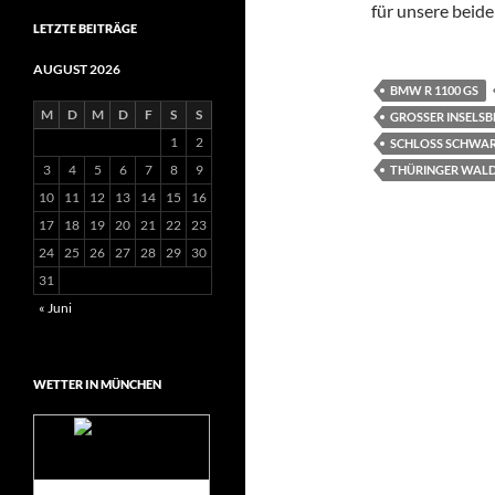
für unsere beid
LETZTE BEITRÄGE
AUGUST 2026
BMW R 1100 GS
M
D
M
D
F
S
S
GROSSER INSELSBE
1
2
SCHLOSS SCHWA
3
4
5
6
7
8
9
THÜRINGER WAL
10
11
12
13
14
15
16
17
18
19
20
21
22
23
24
25
26
27
28
29
30
31
« Juni
WETTER IN MÜNCHEN
Das Wetter für
München