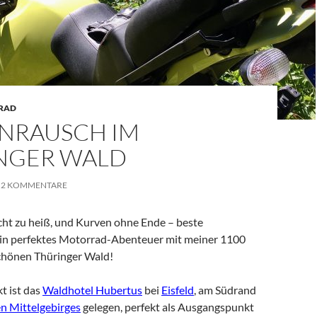
RAD
NRAUSCH IM
NGER WALD
2 KOMMENTARE
cht zu heiß, und Kurven ohne Ende – beste
ein perfektes Motorrad-Abenteuer mit meiner 1100
hönen Thüringer Wald!
t ist das
Waldhotel Hubertus
bei
Eisfeld
, am Südrand
en Mittelgebirges
gelegen, perfekt als Ausgangspunkt