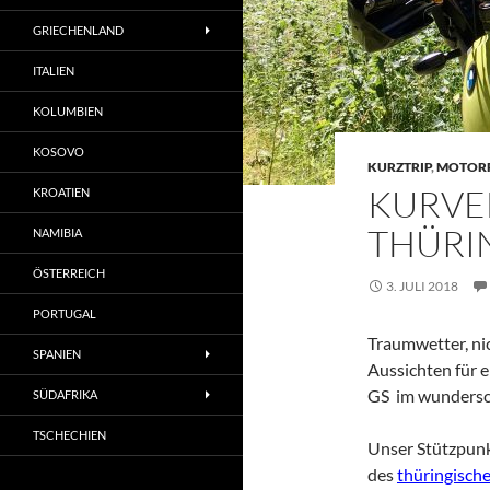
GRIECHENLAND
ITALIEN
KOLUMBIEN
KOSOVO
KURZTRIP
,
MOTOR
KURVE
KROATIEN
THÜRI
NAMIBIA
ÖSTERREICH
3. JULI 2018
PORTUGAL
Traumwetter, ni
SPANIEN
Aussichten für 
GS im wundersc
SÜDAFRIKA
TSCHECHIEN
Unser Stützpunk
des
thüringisch