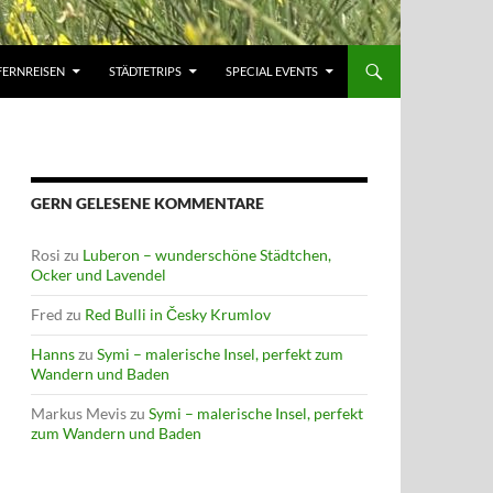
FERNREISEN
STÄDTETRIPS
SPECIAL EVENTS
GERN GELESENE KOMMENTARE
Rosi
zu
Luberon – wunderschöne Städtchen,
Ocker und Lavendel
Fred
zu
Red Bulli in Česky Krumlov
Hanns
zu
Symi – malerische Insel, perfekt zum
Wandern und Baden
Markus Mevis
zu
Symi – malerische Insel, perfekt
zum Wandern und Baden