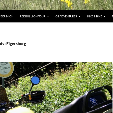
ÜBER MICH
REDBULLI ON TOUR
GS ADVENTURES
HIKE & BIKE
iv: Elgersburg