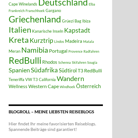
Deutschland
Cape Winelands
Elba
Gargano
Frankreich
Franschhoek
Griechenland
Grüezi Bag
Ibiza
Italien
Kapstadt
Kanarische Inseln
Kreta
Kurztrip
Madeira
Lindos
Matala
Namibia
Portugal
Meran
Provence
Radfahren
RedBulli
Rhodos
Schenna
Skifahren
Sougia
Südafrika
Spanien
Südtirol
T3 RedBulli
Wandern
Teneriffa
VW T3 California
Österreich
Western Cape
Wellness
Windhoek
BLOGROLL – MEINE LIEBSTEN REISEBLOGS
Hier findet Ihr meine favorisierten Reiseblogs.
Spannende Beiträge sind garantiert!