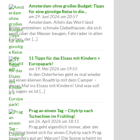
Amsterdam ohne großes Budget: Tipps
für eine günstige Reise in die...
am 29. Juni 2026 um 20:57
Amsterdam. Allein das Wort lässt
Bilder entstehen: schmale Giebelhäuser, die sich
sanft über das Wasser beugen, Fahrräder in allen
Farben, der […]
11 Tipps für das Elsass mit Kindern +
Europapark!
am 19. Mai 2026 um 19:55
In den Osterferien geht es mal wieder
auf einen kleinen Roadtrip mit dem Camper –
dieses Mal ins Elsass mit Kindern! Und was soll
ich sagen: es ist […]
Prag an einem Tag – Citytrip nach
Tschechien im Frühling!
am 26. April 2026 um 18:11
Prag geht eigentlich immer, aber der
Frühling bietet sich für einen Citytrip nach Prag
besonders gut an! Warum? Die Sonne scheint im