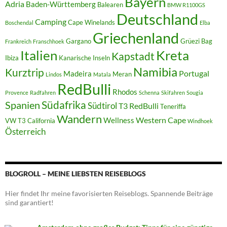
Bayern
Adria
Baden-Württemberg
Balearen
BMW R1100GS
Deutschland
Camping
Cape Winelands
Boschendal
Elba
Griechenland
Gargano
Grüezi Bag
Frankreich
Franschhoek
Italien
Kreta
Kapstadt
Ibiza
Kanarische Inseln
Namibia
Kurztrip
Portugal
Madeira
Meran
Lindos
Matala
RedBulli
Rhodos
Provence
Radfahren
Schenna
Skifahren
Sougia
Südafrika
Spanien
Südtirol
T3 RedBulli
Teneriffa
Wandern
Western Cape
Wellness
VW T3 California
Windhoek
Österreich
BLOGROLL – MEINE LIEBSTEN REISEBLOGS
Hier findet Ihr meine favorisierten Reiseblogs. Spannende Beiträge
sind garantiert!