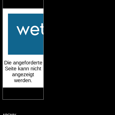
Das Wetter für
München
Mehr auf
wetteronline.de
ARCHIV