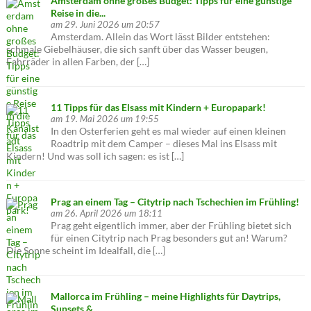
Amsterdam ohne großes Budget: Tipps für eine günstige
Reise in die...
am 29. Juni 2026 um 20:57
Amsterdam. Allein das Wort lässt Bilder entstehen:
schmale Giebelhäuser, die sich sanft über das Wasser beugen,
Fahrräder in allen Farben, der […]
11 Tipps für das Elsass mit Kindern + Europapark!
am 19. Mai 2026 um 19:55
In den Osterferien geht es mal wieder auf einen kleinen
Roadtrip mit dem Camper – dieses Mal ins Elsass mit
Kindern! Und was soll ich sagen: es ist […]
Prag an einem Tag – Citytrip nach Tschechien im Frühling!
am 26. April 2026 um 18:11
Prag geht eigentlich immer, aber der Frühling bietet sich
für einen Citytrip nach Prag besonders gut an! Warum?
Die Sonne scheint im Idealfall, die […]
Mallorca im Frühling – meine Highlights für Daytrips,
Sunsets &...