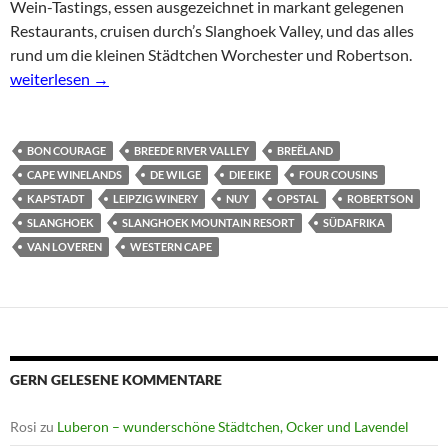
Wein-Tastings, essen ausgezeichnet in markant gelegenen
Restaurants, cruisen durch’s Slanghoek Valley, und das alles
rund um die kleinen Städtchen Worchester und Robertson.
Breede River Valley – malerisches Obst- und Weinanbaugebiet
weiterlesen
→
BON COURAGE
BREEDE RIVER VALLEY
BREËLAND
CAPE WINELANDS
DE WILGE
DIE EIKE
FOUR COUSINS
KAPSTADT
LEIPZIG WINERY
NUY
OPSTAL
ROBERTSON
SLANGHOEK
SLANGHOEK MOUNTAIN RESORT
SÜDAFRIKA
VAN LOVEREN
WESTERN CAPE
GERN GELESENE KOMMENTARE
Rosi
zu
Luberon – wunderschöne Städtchen, Ocker und Lavendel