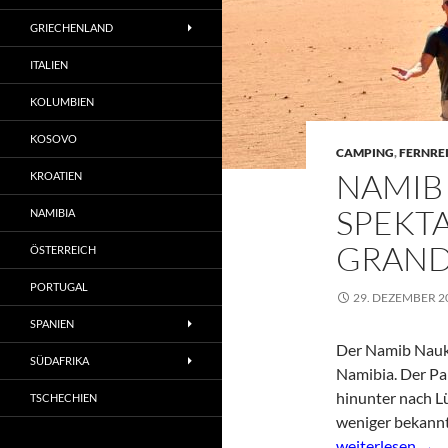
GRIECHENLAND
ITALIEN
KOLUMBIEN
KOSOVO
CAMPING
,
FERNRE
NAMIB
KROATIEN
SPEKT
NAMIBIA
GRAND
ÖSTERREICH
PORTUGAL
29. DEZEMBER 2
SPANIEN
Der Namib Naukl
SÜDAFRIKA
Namibia. Der Pa
hinunter nach Lü
TSCHECHIEN
weniger bekannt
Namib Naukluft 
weiterlesen
→