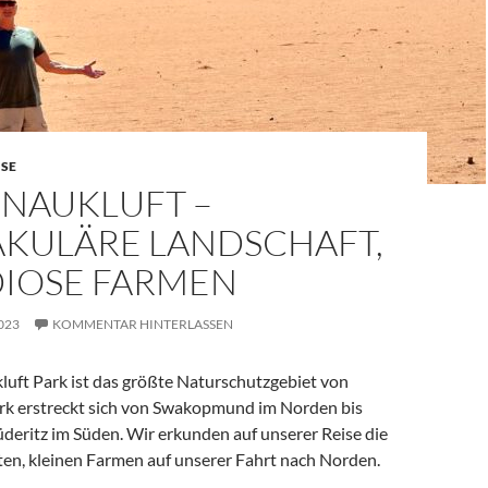
ISE
 NAUKLUFT –
AKULÄRE LANDSCHAFT,
IOSE FARMEN
023
KOMMENTAR HINTERLASSEN
uft Park ist das größte Naturschutzgebiet von
rk erstreckt sich von Swakopmund im Norden bis
deritz im Süden. Wir erkunden auf unserer Reise die
en, kleinen Farmen auf unserer Fahrt nach Norden.
– spektakuläre Landschaft, grandiose Farmen