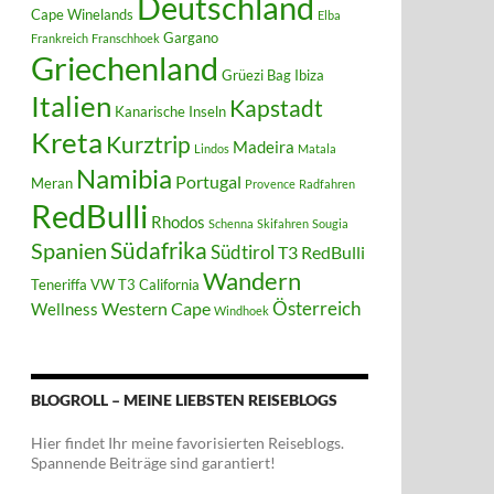
Deutschland
Cape Winelands
Elba
Gargano
Frankreich
Franschhoek
Griechenland
Grüezi Bag
Ibiza
Italien
Kapstadt
Kanarische Inseln
Kreta
Kurztrip
Madeira
Lindos
Matala
Namibia
Portugal
Meran
Provence
Radfahren
RedBulli
Rhodos
Schenna
Skifahren
Sougia
Südafrika
Spanien
Südtirol
T3 RedBulli
Wandern
Teneriffa
VW T3 California
Österreich
Western Cape
Wellness
Windhoek
BLOGROLL – MEINE LIEBSTEN REISEBLOGS
Hier findet Ihr meine favorisierten Reiseblogs.
Spannende Beiträge sind garantiert!