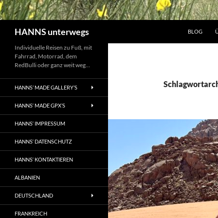
Suchen
HANNS unterwegs
BLOG
Individuelle Reisen zu Fuß, mit
Fahrrad, Motorrad, dem
RedBulli oder ganz weit weg…
Schlagwortarch
HANNS’ MADE GALLERY’S
HANNS‘ MADE GPX’S
HANNS‘ IMPRESSUM
HANNS‘ DATENSCHUTZ
HANNS‘ KONTAKTIEREN
ALBANIEN
DEUTSCHLAND
FRANKREICH