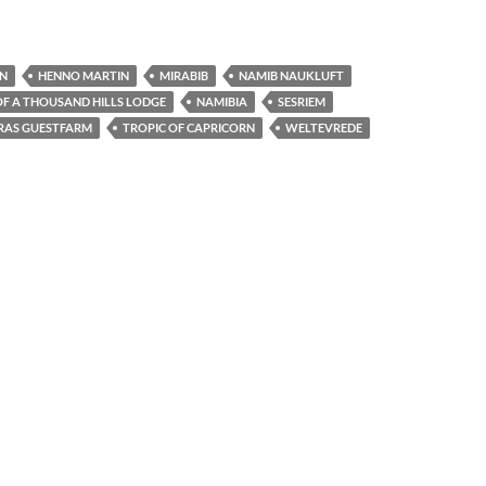
N
HENNO MARTIN
MIRABIB
NAMIB NAUKLUFT
OF A THOUSAND HILLS LODGE
NAMIBIA
SESRIEM
IRAS GUESTFARM
TROPIC OF CAPRICORN
WELTEVREDE