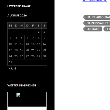
LETZTE BEITRÄGE
AUGUST 2026
HAUCHABFONTAI
NAMIB'S VALLEY 
M
D
M
D
F
S
S
SOLITAIRE
T
1
2
3
4
5
6
7
8
9
10
11
12
13
14
15
16
17
18
19
20
21
22
23
24
25
26
27
28
29
30
31
« Juni
WETTER IN MÜNCHEN
Das Wetter für
München