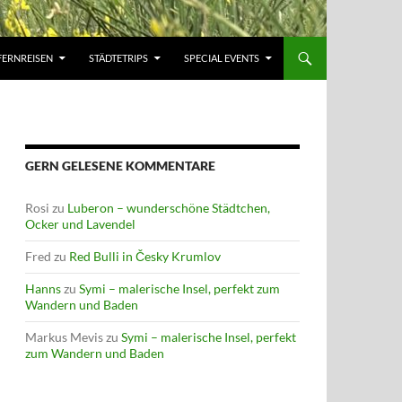
FERNREISEN
STÄDTETRIPS
SPECIAL EVENTS
GERN GELESENE KOMMENTARE
Rosi
zu
Luberon – wunderschöne Städtchen,
Ocker und Lavendel
Fred
zu
Red Bulli in Česky Krumlov
Hanns
zu
Symi – malerische Insel, perfekt zum
Wandern und Baden
Markus Mevis
zu
Symi – malerische Insel, perfekt
zum Wandern und Baden