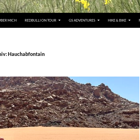
ÜBER MICH
REDBULLI ON TOUR
GS ADVENTURES
HIKE & BIKE
iv: Hauchabfontain