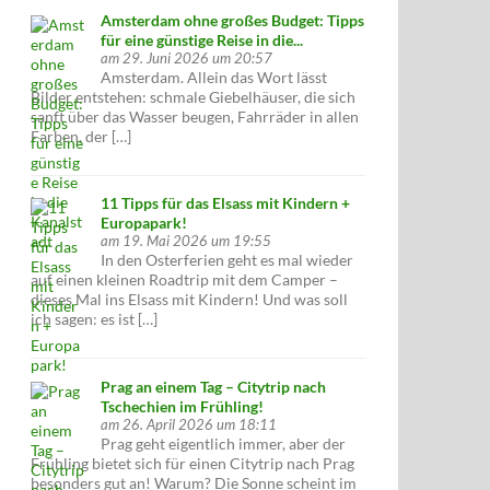
Amsterdam ohne großes Budget: Tipps
für eine günstige Reise in die...
am 29. Juni 2026 um 20:57
Amsterdam. Allein das Wort lässt
Bilder entstehen: schmale Giebelhäuser, die sich
sanft über das Wasser beugen, Fahrräder in allen
Farben, der […]
11 Tipps für das Elsass mit Kindern +
Europapark!
am 19. Mai 2026 um 19:55
In den Osterferien geht es mal wieder
auf einen kleinen Roadtrip mit dem Camper –
dieses Mal ins Elsass mit Kindern! Und was soll
ich sagen: es ist […]
Prag an einem Tag – Citytrip nach
Tschechien im Frühling!
am 26. April 2026 um 18:11
Prag geht eigentlich immer, aber der
Frühling bietet sich für einen Citytrip nach Prag
besonders gut an! Warum? Die Sonne scheint im