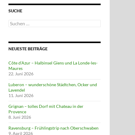
SUCHE
Suchen
nach:
NEUESTE BEITRÄGE
Côte d‘Azur – Halbinsel Giens und La Londe-les-
Maures
22. Juni 2026
Luberon – wunderschöne Städtchen, Ocker und
Lavendel
11. Juni 2026
Grignan – tolles Dorf mit Chateau in der
Provence
8. Juni 2026
Ravensburg – Frühlingstrip nach Oberschwaben
9. April 2026
manskuppe