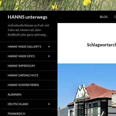
Suchen
HANNS unterwegs
BLOG
Individuelle Reisen zu Fuß, mit
Fahrrad, Motorrad, dem
RedBulli oder ganz weit weg…
Schlagwortarch
HANNS’ MADE GALLERY’S
HANNS‘ MADE GPX’S
HANNS‘ IMPRESSUM
HANNS‘ DATENSCHUTZ
HANNS‘ KONTAKTIEREN
ALBANIEN
DEUTSCHLAND
FRANKREICH