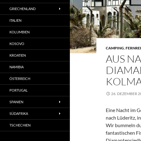
GRIECHENLAND
ITALIEN
KOLUMBIEN
KOSOVO
CAMPING
,
FERNRE
AUS NA
KROATIEN
DIAMA
NAMIBIA
KOLMA
ÖSTERREICH
PORTUGAL
26. DEZEMBER 2
SPANIEN
Eine Nacht im G
SÜDAFRIKA
nach Lüderitz, i
Wir bummeln dur
TSCHECHIEN
fantastischen F
Diamantensiedl