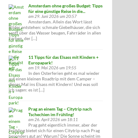
Amsterdam ohne großes Budget: Tipps
für eine günstige Reise in die...
am 29. Juni 2026 um 20:57
Amsterdam. Allein das Wort lässt
Bilder entstehen: schmale Giebelhäuser, die sich
sanft über das Wasser beugen, Fahrräder in allen
Farben, der […]
11 Tipps für das Elsass mit Kindern +
Europapark!
am 19. Mai 2026 um 19:55
In den Osterferien geht es mal wieder
auf einen kleinen Roadtrip mit dem Camper –
dieses Mal ins Elsass mit Kindern! Und was soll
ich sagen: es ist […]
Prag an einem Tag – Citytrip nach
Tschechien im Frühling!
am 26. April 2026 um 18:11
Prag geht eigentlich immer, aber der
Frühling bietet sich für einen Citytrip nach Prag
besonders gut an! Warum? Die Sonne scheint im