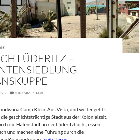
ISE
CH LÜDERITZ –
NTENSIEDLUNG
NSKUPPE
023
3 KOMMENTARE
ondwana Camp Klein-Aus Vista, und weiter geht’s
n die geschichtsträchtige Stadt aus der Kolonialzeit.
ch die Hafenstadt an der Lüderitzbucht, essen
isch und machen eine Führung durch die
Aus nach Lüderitz – Diamantensiedlung Kol
ung Kolmanskuppe.
weiterlesen
→