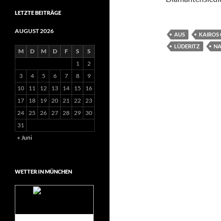
LETZTE BEITRÄGE
AUGUST 2026
AUS
KAIROS
LÜDERITZ
NA
M
D
M
D
F
S
S
1
2
3
4
5
6
7
8
9
10
11
12
13
14
15
16
17
18
19
20
21
22
23
24
25
26
27
28
29
30
31
« Juni
WETTER IN MÜNCHEN
Das Wetter für
München