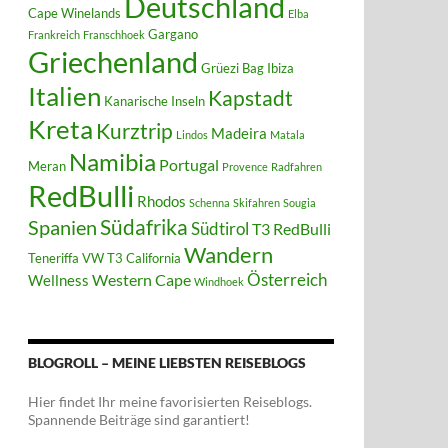
Deutschland
Cape Winelands
Elba
Gargano
Frankreich
Franschhoek
Griechenland
Grüezi Bag
Ibiza
Italien
Kapstadt
Kanarische Inseln
Kreta
Kurztrip
Madeira
Lindos
Matala
Namibia
Portugal
Meran
Provence
Radfahren
RedBulli
Rhodos
Schenna
Skifahren
Sougia
Südafrika
Spanien
Südtirol
T3 RedBulli
Wandern
Teneriffa
VW T3 California
Österreich
Western Cape
Wellness
Windhoek
BLOGROLL – MEINE LIEBSTEN REISEBLOGS
Hier findet Ihr meine favorisierten Reiseblogs.
Spannende Beiträge sind garantiert!