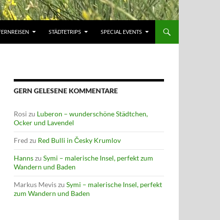
FERNREISEN
STÄDTETRIPS
SPECIAL EVENTS
GERN GELESENE KOMMENTARE
Rosi
zu
Luberon – wunderschöne Städtchen,
Ocker und Lavendel
Fred
zu
Red Bulli in Česky Krumlov
Hanns
zu
Symi – malerische Insel, perfekt zum
Wandern und Baden
Markus Mevis
zu
Symi – malerische Insel, perfekt
zum Wandern und Baden