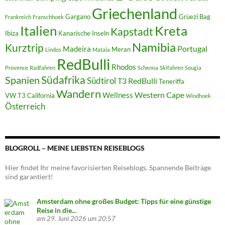
Griechenland
Gargano
Grüezi Bag
Frankreich
Franschhoek
Italien
Kreta
Kapstadt
Ibiza
Kanarische Inseln
Namibia
Kurztrip
Portugal
Madeira
Meran
Lindos
Matala
RedBulli
Rhodos
Provence
Radfahren
Schenna
Skifahren
Sougia
Südafrika
Spanien
Südtirol
T3 RedBulli
Teneriffa
Wandern
Western Cape
Wellness
VW T3 California
Windhoek
Österreich
BLOGROLL – MEINE LIEBSTEN REISEBLOGS
Hier findet Ihr meine favorisierten Reiseblogs. Spannende Beiträge
sind garantiert!
Amsterdam ohne großes Budget: Tipps für eine günstige
Reise in die...
am 29. Juni 2026 um 20:57