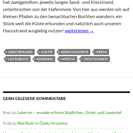
hat zweigeteilten, jeweils langen Sand- und Kiesstrand,
unterbrochen von der Hafenmole. Von hier aus werden wir auf
kleinen Pfaden zu den benachbarten Buchten wandern, ein
Stück weit die Küste erkunden und natürlich auch unseren
Tsoutsouros – auf Küstenpfaden 
Hausstrand ausgiebig nutzen!
weiterlesen
→
GRIECHENLAND
KASTRI
KERATOKAMPOS
KRETA
LISTIS BEACH
MARIDAKI
MYRTOS
TSOUTSOUROS
GERN GELESENE KOMMENTARE
Rosi
zu
Luberon – wunderschöne Städtchen, Ocker und Lavendel
Fred
zu
Red Bulli in Česky Krumlov