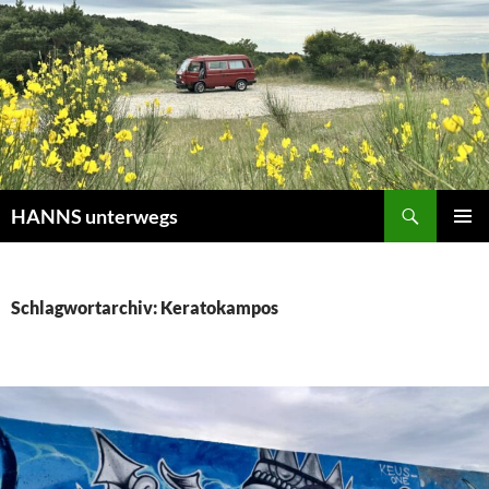
Zum
Inhalt
springen
Suchen
HANNS unterwegs
PRIMÄR
MENÜ
Schlagwortarchiv: Keratokampos