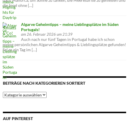
nach Mallorca, um Sonne zu tanken, die Meeresbrise zu genießen und
die Insel ohne […]
Algarve Geheimtipps – meine Lieblingsplätze im Süden
Portugals!
am 26. Februar 2026 um 21:39
Auch nach nur fünf Tagen in Portugal habe ich schon
meine persönlichen Algarve Geheimtipps & Lieblingsplätze gefunden!
Sei es ein Tag im […]
BEITRÄGE NACH KATEGORIEREN SORTIERT
Beiträge
nach
Kategorieren
sortiert
AUF PINTEREST