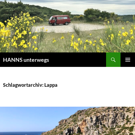
Zum
Inhalt
springen
Suchen
HANNS unterwegs
PRIMÄR
MENÜ
Schlagwortarchiv: Lappa