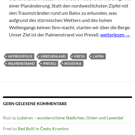
einer Planänderung. Statt den nordwestlichsten Zipfel mit
den Traumstränden rund um Balos zu erkunden, was
aufgrund des stürmischen Wetters und des hohen
Wellengangs keinen Sinn macht, starten wir über die Berge.
Kreta Tag 10 und
Unser Ziel ist der Palmenstrand von Preveli.
weiterlesen
→
ARYIROUPOLIS
GRIECHENLAND
KRETA
LAPPA
PALMENSTRAND
PREVELI
ROUSTIKA
GERN GELESENE KOMMENTARE
Rosi
zu
Luberon – wunderschöne Städtchen, Ocker und Lavendel
Fred
zu
Red Bulli in Česky Krumlov