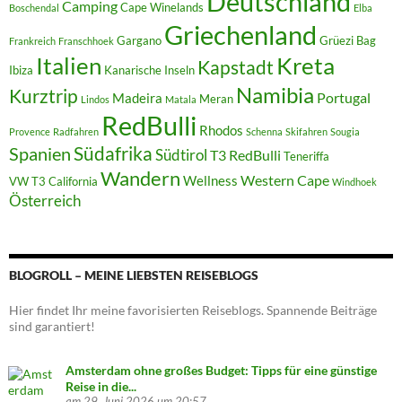
Deutschland
Camping
Cape Winelands
Boschendal
Elba
Griechenland
Gargano
Grüezi Bag
Frankreich
Franschhoek
Italien
Kreta
Kapstadt
Ibiza
Kanarische Inseln
Namibia
Kurztrip
Portugal
Madeira
Meran
Lindos
Matala
RedBulli
Rhodos
Provence
Radfahren
Schenna
Skifahren
Sougia
Südafrika
Spanien
Südtirol
T3 RedBulli
Teneriffa
Wandern
Western Cape
Wellness
VW T3 California
Windhoek
Österreich
BLOGROLL – MEINE LIEBSTEN REISEBLOGS
Hier findet Ihr meine favorisierten Reiseblogs. Spannende Beiträge
sind garantiert!
Amsterdam ohne großes Budget: Tipps für eine günstige
Reise in die...
am 29. Juni 2026 um 20:57