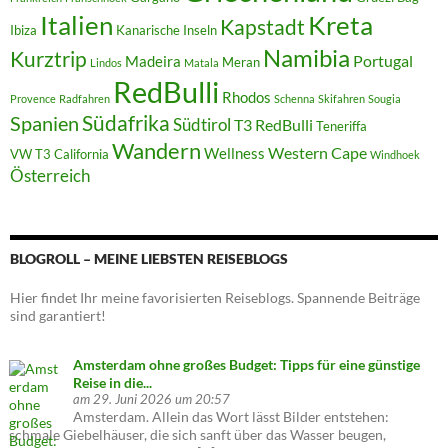
Italien
Kreta
Kapstadt
Ibiza
Kanarische Inseln
Namibia
Kurztrip
Portugal
Madeira
Meran
Lindos
Matala
RedBulli
Rhodos
Provence
Radfahren
Schenna
Skifahren
Sougia
Südafrika
Spanien
Südtirol
T3 RedBulli
Teneriffa
Wandern
Western Cape
Wellness
VW T3 California
Windhoek
Österreich
BLOGROLL – MEINE LIEBSTEN REISEBLOGS
Hier findet Ihr meine favorisierten Reiseblogs. Spannende Beiträge
sind garantiert!
Amsterdam ohne großes Budget: Tipps für eine günstige
Reise in die...
am 29. Juni 2026 um 20:57
Amsterdam. Allein das Wort lässt Bilder entstehen:
schmale Giebelhäuser, die sich sanft über das Wasser beugen,