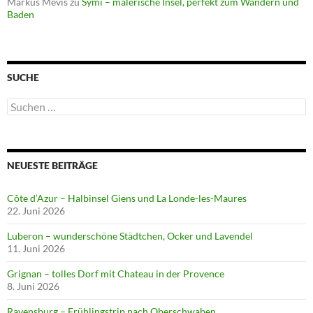
Markus Mevis
zu
Symi – malerische Insel, perfekt zum Wandern und
Baden
SUCHE
Suchen
nach:
NEUESTE BEITRÄGE
Côte d‘Azur – Halbinsel Giens und La Londe-les-Maures
22. Juni 2026
Luberon – wunderschöne Städtchen, Ocker und Lavendel
11. Juni 2026
Grignan – tolles Dorf mit Chateau in der Provence
8. Juni 2026
Ravensburg – Frühlingstrip nach Oberschwaben