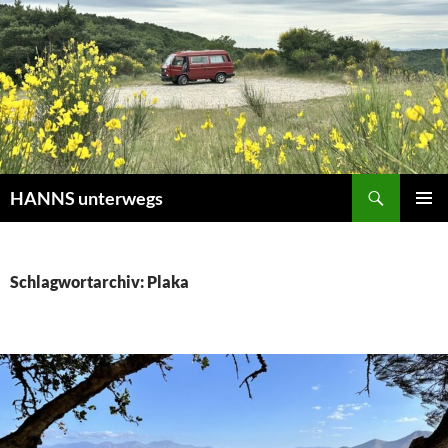
Zum
Inhalt
springen
Suchen
HANNS unterwegs
PRIMÄR
MENÜ
Schlagwortarchiv: Plaka