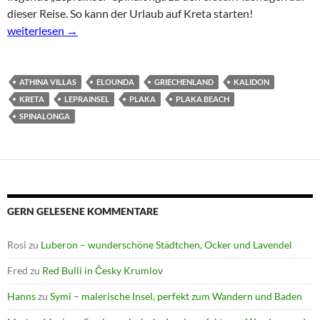
dieser Reise. So kann der Urlaub auf Kreta starten!
Plaka Beach und „Leprainsel“ Spinalonga
weiterlesen
→
ATHINA VILLAS
ELOUNDA
GRIECHENLAND
KALIDON
KRETA
LEPRAINSEL
PLAKA
PLAKA BEACH
SPINALONGA
GERN GELESENE KOMMENTARE
Rosi
zu
Luberon – wunderschöne Städtchen, Ocker und Lavendel
Fred
zu
Red Bulli in Česky Krumlov
Hanns
zu
Symi – malerische Insel, perfekt zum Wandern und Baden