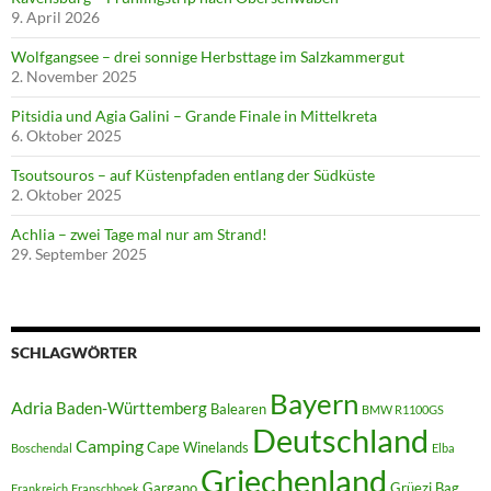
9. April 2026
Wolfgangsee – drei sonnige Herbsttage im Salzkammergut
2. November 2025
Pitsidia und Agia Galini – Grande Finale in Mittelkreta
6. Oktober 2025
Tsoutsouros – auf Küstenpfaden entlang der Südküste
2. Oktober 2025
Achlia – zwei Tage mal nur am Strand!
29. September 2025
SCHLAGWÖRTER
Bayern
Adria
Baden-Württemberg
Balearen
BMW R1100GS
Deutschland
Camping
Cape Winelands
Boschendal
Elba
Griechenland
Gargano
Grüezi Bag
Frankreich
Franschhoek