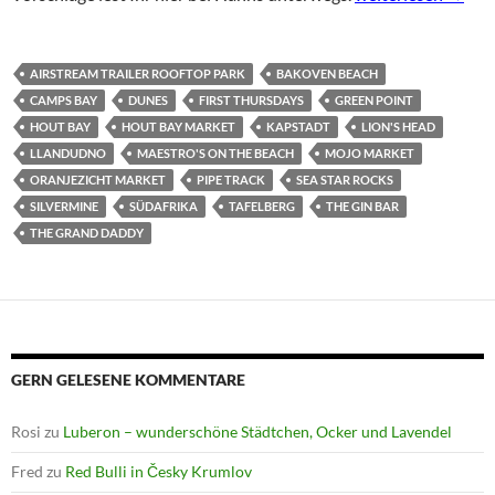
AIRSTREAM TRAILER ROOFTOP PARK
BAKOVEN BEACH
CAMPS BAY
DUNES
FIRST THURSDAYS
GREEN POINT
HOUT BAY
HOUT BAY MARKET
KAPSTADT
LION'S HEAD
LLANDUDNO
MAESTRO'S ON THE BEACH
MOJO MARKET
ORANJEZICHT MARKET
PIPE TRACK
SEA STAR ROCKS
SILVERMINE
SÜDAFRIKA
TAFELBERG
THE GIN BAR
THE GRAND DADDY
GERN GELESENE KOMMENTARE
Rosi
zu
Luberon – wunderschöne Städtchen, Ocker und Lavendel
Fred
zu
Red Bulli in Česky Krumlov