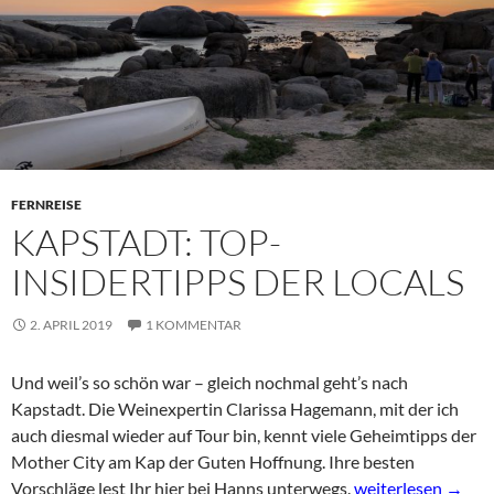
FERNREISE
KAPSTADT: TOP-
INSIDERTIPPS DER LOCALS
2. APRIL 2019
1 KOMMENTAR
Und weil’s so schön war – gleich nochmal geht’s nach
Kapstadt. Die Weinexpertin Clarissa Hagemann, mit der ich
auch diesmal wieder auf Tour bin, kennt viele Geheimtipps der
Mother City am Kap der Guten Hoffnung. Ihre besten
Kapstadt: TOP-Insi
Vorschläge lest Ihr hier bei Hanns unterwegs.
weiterlesen
→