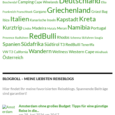
Deutschland
Camping
Cape Winelands
Boschendal
Elba
Griechenland
Gargano
Grüezi Bag
Frankreich
Franschhoek
Italien
Kreta
Kapstadt
Ibiza
Kanarische Inseln
Namibia
Kurztrip
Portugal
Madeira
Meran
Lindos
Matala
RedBulli
Rhodos
Provence
Radfahren
Schenna
Skifahren
Sougia
Südafrika
Spanien
Südtirol
T3 RedBulli
Teneriffa
Wandern
Western Cape
Wellness
VW T3 California
Windhoek
Österreich
BLOGROLL – MEINE LIEBSTEN REISEBLOGS
Hier findet Ihr meine favorisierten Reiseblogs. Spannende Beiträge
sind garantiert!
Amsterdam ohne großes Budget: Tipps für eine günstige
Reise in die...
am 29. Juni 2026 um 20:57