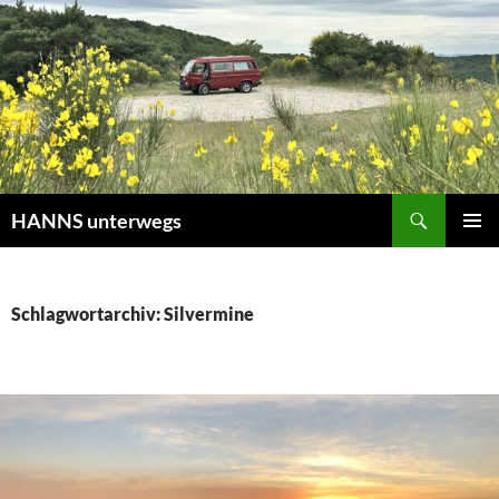
Zum
Inhalt
springen
Suchen
HANNS unterwegs
PRIMÄR
MENÜ
Schlagwortarchiv: Silvermine