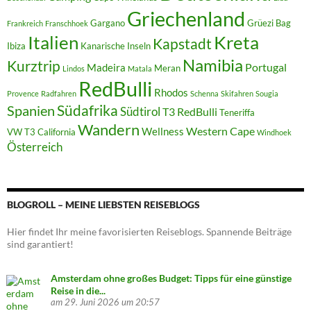
Griechenland
Gargano
Grüezi Bag
Frankreich
Franschhoek
Italien
Kreta
Kapstadt
Ibiza
Kanarische Inseln
Namibia
Kurztrip
Portugal
Madeira
Meran
Lindos
Matala
RedBulli
Rhodos
Provence
Radfahren
Schenna
Skifahren
Sougia
Südafrika
Spanien
Südtirol
T3 RedBulli
Teneriffa
Wandern
Western Cape
Wellness
VW T3 California
Windhoek
Österreich
BLOGROLL – MEINE LIEBSTEN REISEBLOGS
Hier findet Ihr meine favorisierten Reiseblogs. Spannende Beiträge
sind garantiert!
Amsterdam ohne großes Budget: Tipps für eine günstige
Reise in die...
am 29. Juni 2026 um 20:57