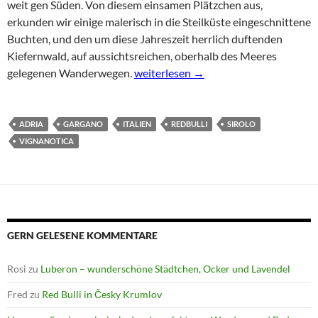
weit gen Süden. Von diesem einsamen Plätzchen aus,
erkunden wir einige malerisch in die Steilküste eingeschnittene
Buchten, und den um diese Jahreszeit herrlich duftenden
Kiefernwald, auf aussichtsreichen, oberhalb des Meeres
RedBulli in Italien 2: Vignanotica am
gelegenen Wanderwegen.
weiterlesen
→
ADRIA
GARGANO
ITALIEN
REDBULLI
SIROLO
VIGNANOTICA
GERN GELESENE KOMMENTARE
Rosi
zu
Luberon – wunderschöne Städtchen, Ocker und Lavendel
Fred
zu
Red Bulli in Česky Krumlov