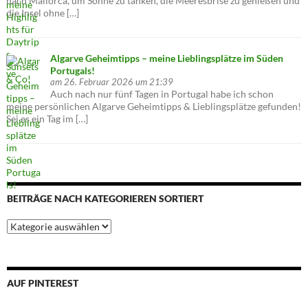
nach Mallorca, um Sonne zu tanken, die Meeresbrise zu genießen und
die Insel ohne […]
Algarve Geheimtipps – meine Lieblingsplätze im Süden
Portugals!
am 26. Februar 2026 um 21:39
Auch nach nur fünf Tagen in Portugal habe ich schon
meine persönlichen Algarve Geheimtipps & Lieblingsplätze gefunden!
Sei es ein Tag im […]
BEITRÄGE NACH KATEGORIEREN SORTIERT
Beiträge
nach
Kategorieren
sortiert
AUF PINTEREST