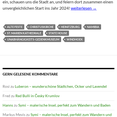
ein, schauen uns die Stadt an, und feiern dort zusammen einen
Windhoek – entspanntes 
unvergleichlichen Start ins Jahr 2024!
weiterlesen
→
ALTE FESTE
CHRISTUSKIRCHE
HEINITZBURG
NAMIBIA
ST. MARIEN KATHEDRALE
STATE HOUSE
UNABHÄNGIGKEITS-GEDENKMUSEUM
WINDHOEK
GERN GELESENE KOMMENTARE
Rosi
zu
Luberon – wunderschöne Städtchen, Ocker und Lavendel
Fred
zu
Red Bulli in Česky Krumlov
Hanns
zu
Symi – malerische Insel, perfekt zum Wandern und Baden
Markus Mevis
zu
Symi – malerische Insel, perfekt zum Wandern und