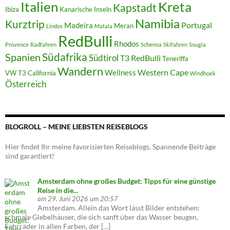
Italien
Kreta
Kapstadt
Ibiza
Kanarische Inseln
Namibia
Kurztrip
Portugal
Madeira
Meran
Lindos
Matala
RedBulli
Rhodos
Provence
Radfahren
Schenna
Skifahren
Sougia
Südafrika
Spanien
Südtirol
T3 RedBulli
Teneriffa
Wandern
Western Cape
Wellness
VW T3 California
Windhoek
Österreich
BLOGROLL – MEINE LIEBSTEN REISEBLOGS
Hier findet Ihr meine favorisierten Reiseblogs. Spannende Beiträge
sind garantiert!
Amsterdam ohne großes Budget: Tipps für eine günstige
Reise in die...
am 29. Juni 2026 um 20:57
Amsterdam. Allein das Wort lässt Bilder entstehen:
schmale Giebelhäuser, die sich sanft über das Wasser beugen,
Fahrräder in allen Farben, der […]