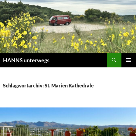
Zum
Inhalt
springen
Suchen
HANNS unterwegs
PRIMÄR
MENÜ
Schlagwortarchiv: St. Marien Kathedrale