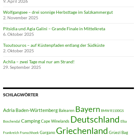
9. April 2026
Wolfgangsee – drei sonnige Herbsttage im Salzkammergut
2. November 2025
Pitsidia und Agia Galini – Grande Finale in Mittelkreta
6. Oktober 2025
Tsoutsouros – auf Küstenpfaden entlang der Südküste
2. Oktober 2025
Achlia – zwei Tage mal nur am Strand!
29. September 2025
SCHLAGWÖRTER
Bayern
Adria
Baden-Württemberg
Balearen
BMW R1100GS
Deutschland
Camping
Cape Winelands
Boschendal
Elba
Griechenland
Gargano
Grüezi Bag
Frankreich
Franschhoek