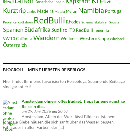
Italien
Kreta
Kapstadt
Ibiza
Kanarische Inseln
Namibia
Kurztrip
Portugal
Madeira
Meran
Lindos
Matala
RedBulli
Rhodos
Provence
Radfahren
Schenna
Skifahren
Sougia
Südafrika
Spanien
Südtirol
T3 RedBulli
Teneriffa
Wandern
Western Cape
Wellness
VW T3 California
Windhoek
Österreich
BLOGROLL – MEINE LIEBSTEN REISEBLOGS
Hier findet Ihr meine favorisierten Reiseblogs. Spannende Beiträge
sind garantiert!
Amsterdam ohne großes Budget: Tipps für eine günstige
Reise in die...
am 29. Juni 2026 um 20:57
Amsterdam. Allein das Wort lässt Bilder entstehen:
schmale Giebelhäuser, die sich sanft über das Wasser beugen,
Fahrräder in allen Farben, der […]