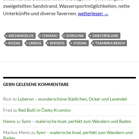
zweigeteilten Sandstrand, Wassersportmöglichkeiten, nette
Stegna – Beachlife im Nordo
Unterkünfte und diverse Tavernen.
weiterlesen
→
ARCHANGELOS
CHARAKI
GORGONA
GRIECHENLAND
KOZAS
LINDOS
RHODOS
STEGNA
TSAMBIKA BEACH
GERN GELESENE KOMMENTARE
Rosi
zu
Luberon – wunderschöne Städtchen, Ocker und Lavendel
Fred
zu
Red Bulli in Česky Krumlov
Hanns
zu
Symi – malerische Insel, perfekt zum Wandern und Baden
Markus Mevis
zu
Symi – malerische Insel, perfekt zum Wandern und
Baden