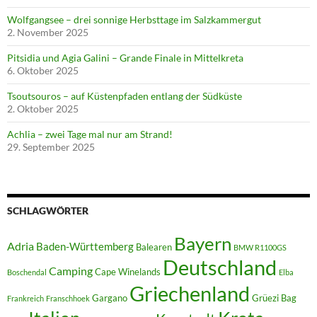
Wolfgangsee – drei sonnige Herbsttage im Salzkammergut
2. November 2025
Pitsidia und Agia Galini – Grande Finale in Mittelkreta
6. Oktober 2025
Tsoutsouros – auf Küstenpfaden entlang der Südküste
2. Oktober 2025
Achlia – zwei Tage mal nur am Strand!
29. September 2025
SCHLAGWÖRTER
Bayern
Adria
Baden-Württemberg
Balearen
BMW R1100GS
Deutschland
Camping
Cape Winelands
Boschendal
Elba
Griechenland
Gargano
Grüezi Bag
Frankreich
Franschhoek