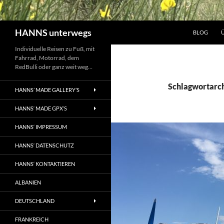
Suchen
HANNS unterwegs
BLOG
Individuelle Reisen zu Fuß, mit
Fahrrad, Motorrad, dem
RedBulli oder ganz weit weg…
Schlagwortarch
HANNS’ MADE GALLERY’S
HANNS‘ MADE GPX’S
HANNS‘ IMPRESSUM
HANNS‘ DATENSCHUTZ
HANNS‘ KONTAKTIEREN
ALBANIEN
DEUTSCHLAND
FRANKREICH