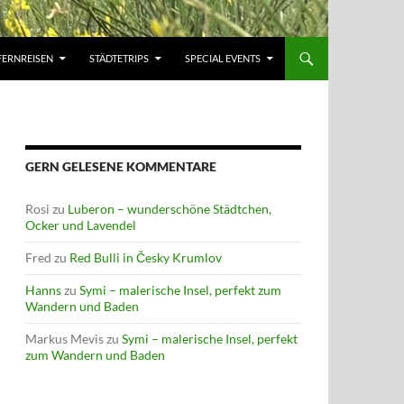
FERNREISEN
STÄDTETRIPS
SPECIAL EVENTS
GERN GELESENE KOMMENTARE
Rosi
zu
Luberon – wunderschöne Städtchen,
Ocker und Lavendel
Fred
zu
Red Bulli in Česky Krumlov
Hanns
zu
Symi – malerische Insel, perfekt zum
Wandern und Baden
Markus Mevis
zu
Symi – malerische Insel, perfekt
zum Wandern und Baden