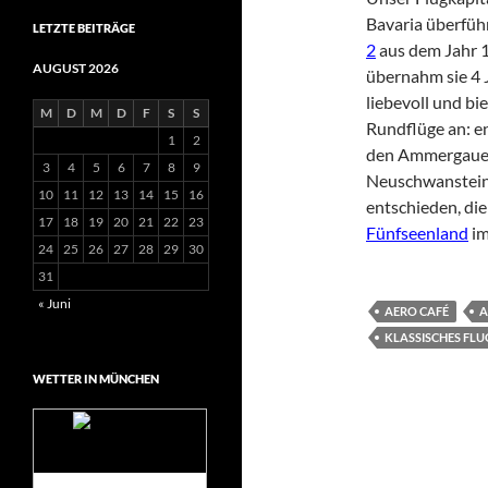
Bavaria überführ
LETZTE BEITRÄGE
2
aus dem Jahr 
AUGUST 2026
übernahm sie 4 J
liebevoll und b
M
D
M
D
F
S
S
Rundflüge an: e
1
2
den Ammergauer
3
4
5
6
7
8
9
Neuschwanstein 
10
11
12
13
14
15
16
entschieden, die
17
18
19
20
21
22
23
Fünfseenland
im
24
25
26
27
28
29
30
31
« Juni
AERO CAFÉ
A
KLASSISCHES FL
WETTER IN MÜNCHEN
Das Wetter für
München