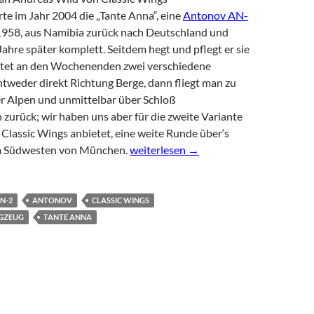
te im Jahr 2004 die „Tante Anna“, eine
Antonov AN-
1958, aus Namibia zurück nach Deutschland und
ahre später komplett. Seitdem hegt und pflegt er sie
ietet an den Wochenenden zwei verschiedene
ntweder direkt Richtung Berge, dann fliegt man zu
 Alpen und unmittelbar über Schloß
zurück; wir haben uns aber für die zweite Variante
 Classic Wings anbietet, eine weite Runde über‘s
Abenteuer-Rundflug mit der klassi
 Südwesten von München.
weiterlesen
→
N-2
ANTONOV
CLASSIC WINGS
UGZEUG
TANTE ANNA