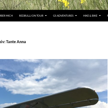
ÜBER MICH
REDBULLI ON TOUR
GS ADVENTURES
HIKE & BIKE
iv: Tante Anna