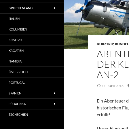
GRIECHENLAND
ITALIEN
KOLUMBIEN
KOSOVO
KURZTRIP
,
RUNDF
ABENT
KROATIEN
DER K
NAMIBIA
AN-2
ÖSTERREICH
PORTUGAL
11. JUNI 2018
SPANIEN
Ein Abenteuer de
SÜDAFRIKA
historischen Flu
erfüllt!
TSCHECHIEN
Unser Flugkapit