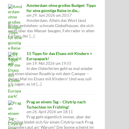
Amsterdam ohne großes Budget: Tipps
für eine günstige Reise in die...
am 29. Juni 2026 um 20:57
Amsterdam. Allein das Wort lässt
Bilder entstehen: schmale Giebelhäuser, die sich
sanft über das Wasser beugen, Fahrräder in allen
Farben, der […]
11 Tipps für das Elsass mit Kindern +
Europapark!
am 19. Mai 2026 um 19:55
In den Osterferien geht es mal wieder
auf einen kleinen Roadtrip mit dem Camper –
dieses Mal ins Elsass mit Kindern! Und was soll
ich sagen: es ist […]
Prag an einem Tag – Citytrip nach
Tschechien im Frühling!
am 26. April 2026 um 18:11
Prag geht eigentlich immer, aber der
Frühling bietet sich für einen Citytrip nach Prag
besonders gut an! Warum? Die Sonne scheint im