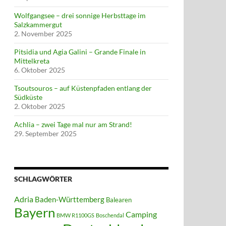
Wolfgangsee – drei sonnige Herbsttage im
Salzkammergut
2. November 2025
Pitsidia und Agia Galini – Grande Finale in
Mittelkreta
6. Oktober 2025
Tsoutsouros – auf Küstenpfaden entlang der
Südküste
2. Oktober 2025
schen ANTONOV AN-2
Achlia – zwei Tage mal nur am Strand!
29. September 2025
SCHLAGWÖRTER
Adria
Baden-Württemberg
Balearen
Bayern
Camping
BMW R1100GS
Boschendal