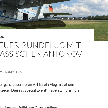
LUG
EUER-RUNDFLUG MIT
LASSISCHEN ANTONOV
2 KOMMENTARE
r ganz besonderen Art ist ein Flug mit einem
gzeug! Dieses „Special Event“ haben wir uns nun
än Andreas Wild von Classic Wings