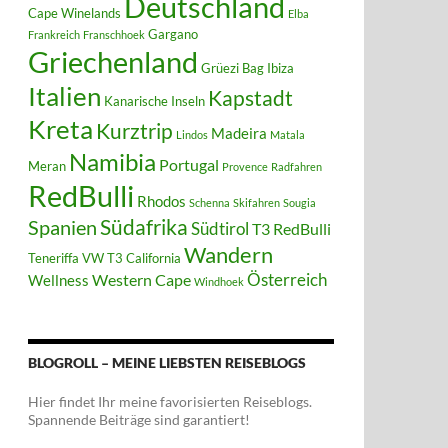
Deutschland
Cape Winelands
Elba
Gargano
Frankreich
Franschhoek
Griechenland
Grüezi Bag
Ibiza
Italien
Kapstadt
Kanarische Inseln
Kreta
Kurztrip
Madeira
Lindos
Matala
Namibia
Portugal
Meran
Provence
Radfahren
RedBulli
Rhodos
Schenna
Skifahren
Sougia
Südafrika
Spanien
Südtirol
T3 RedBulli
Wandern
Teneriffa
VW T3 California
Österreich
Western Cape
Wellness
Windhoek
BLOGROLL – MEINE LIEBSTEN REISEBLOGS
Hier findet Ihr meine favorisierten Reiseblogs.
Spannende Beiträge sind garantiert!