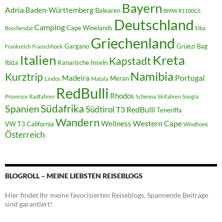
Bayern
Adria
Baden-Württemberg
Balearen
BMW R1100GS
Deutschland
Camping
Cape Winelands
Boschendal
Elba
Griechenland
Gargano
Grüezi Bag
Frankreich
Franschhoek
Italien
Kreta
Kapstadt
Ibiza
Kanarische Inseln
Namibia
Kurztrip
Portugal
Madeira
Meran
Lindos
Matala
RedBulli
Rhodos
Provence
Radfahren
Schenna
Skifahren
Sougia
Südafrika
Spanien
Südtirol
T3 RedBulli
Teneriffa
Wandern
Western Cape
Wellness
VW T3 California
Windhoek
Österreich
BLOGROLL – MEINE LIEBSTEN REISEBLOGS
Hier findet Ihr meine favorisierten Reiseblogs. Spannende Beiträge
sind garantiert!