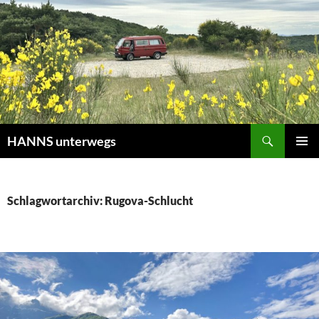
Zum
Inhalt
springen
Suchen
HANNS unterwegs
PRIMÄR
MENÜ
Schlagwortarchiv: Rugova-Schlucht