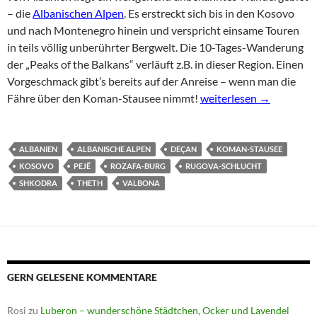
– die
Albanischen Alpen
. Es erstreckt sich bis in den Kosovo
und nach Montenegro hinein und verspricht einsame Touren
in teils völlig unberührter Bergwelt. Die 10-Tages-Wanderung
der „Peaks of the Balkans“ verläuft z.B. in dieser Region. Einen
Vorgeschmack gibt’s bereits auf der Anreise – wenn man die
Abenteuer Albanische 
Fähre über den Koman-Stausee nimmt!
weiterlesen
→
ALBANIEN
ALBANISCHE ALPEN
DEÇAN
KOMAN-STAUSEE
KOSOVO
PEJË
ROZAFA-BURG
RUGOVA-SCHLUCHT
SHKODRA
THETH
VALBONA
GERN GELESENE KOMMENTARE
Rosi
zu
Luberon – wunderschöne Städtchen, Ocker und Lavendel