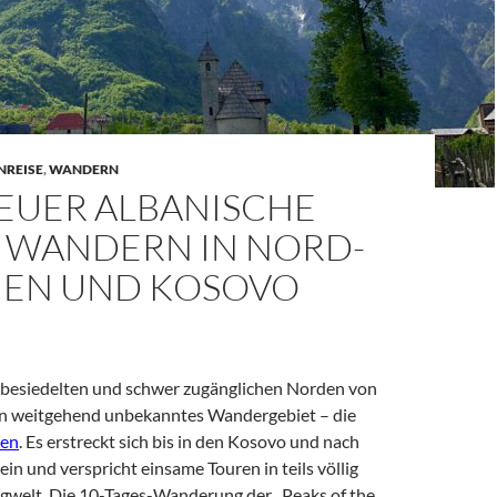
NREISE
,
WANDERN
EUER ALBANISCHE
: WANDERN IN NORD-
IEN UND KOSOVO
besiedelten und schwer zugänglichen Norden von
ein weitgehend unbekanntes Wandergebiet – die
pen
. Es erstreckt sich bis in den Kosovo und nach
n und verspricht einsame Touren in teils völlig
gwelt. Die 10-Tages-Wanderung der „Peaks of the