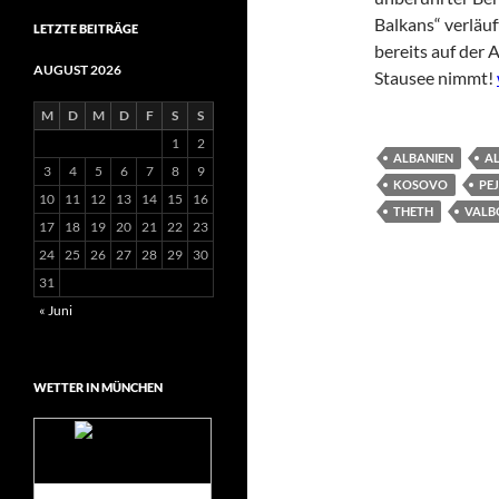
Balkans“ verläuf
LETZTE BEITRÄGE
bereits auf der
AUGUST 2026
Stausee nimmt!
M
D
M
D
F
S
S
1
2
ALBANIEN
AL
3
4
5
6
7
8
9
KOSOVO
PEJ
10
11
12
13
14
15
16
THETH
VALB
17
18
19
20
21
22
23
24
25
26
27
28
29
30
31
« Juni
WETTER IN MÜNCHEN
Das Wetter für
München