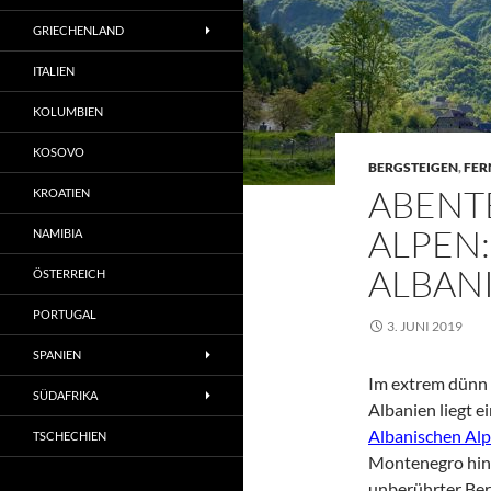
GRIECHENLAND
ITALIEN
KOLUMBIEN
KOSOVO
BERGSTEIGEN
,
FER
ABENT
KROATIEN
ALPEN
NAMIBIA
ALBAN
ÖSTERREICH
PORTUGAL
3. JUNI 2019
SPANIEN
Im extrem dünn 
SÜDAFRIKA
Albanien liegt 
Albanischen Al
TSCHECHIEN
Montenegro hinei
unberührter Ber