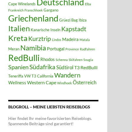
Deutschland
Cape Winelands
Elba
Gargano
Frankreich
Franschhoek
Griechenland
Grüezi Bag
Ibiza
Italien
Kapstadt
Kanarische Inseln
Kreta
Kurztrip
Madeira
Lindos
Matala
Namibia
Portugal
Meran
Provence
Radfahren
RedBulli
Rhodos
Schenna
Skifahren
Sougia
Südafrika
Spanien
Südtirol
T3 RedBulli
Wandern
Teneriffa
VW T3 California
Österreich
Western Cape
Wellness
Windhoek
BLOGROLL – MEINE LIEBSTEN REISEBLOGS
Hier findet Ihr meine favorisierten Reiseblogs.
Spannende Beiträge sind garantiert!