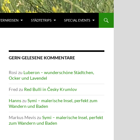
FERNREISEN
STÄDTETRIPS
SPECIAL EVENTS
GERN GELESENE KOMMENTARE
Rosi
zu
Luberon – wunderschöne Städtchen,
Ocker und Lavendel
Fred
zu
Red Bulli in Česky Krumlov
Hanns
zu
Symi – malerische Insel, perfekt zum
Wandern und Baden
Markus Mevis
zu
Symi – malerische Insel, perfekt
zum Wandern und Baden