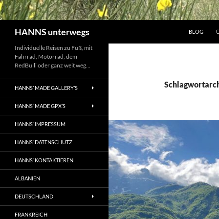
Suchen
HANNS unterwegs
BLOG
Individuelle Reisen zu Fuß, mit
Fahrrad, Motorrad, dem
RedBulli oder ganz weit weg…
Schlagwortarch
HANNS’ MADE GALLERY’S
HANNS‘ MADE GPX’S
HANNS‘ IMPRESSUM
HANNS‘ DATENSCHUTZ
HANNS‘ KONTAKTIEREN
ALBANIEN
DEUTSCHLAND
FRANKREICH