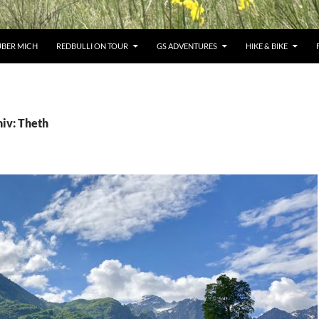
ÜBER MICH
REDBULLI ON TOUR
GS ADVENTURES
HIKE & BIKE
iv: Theth