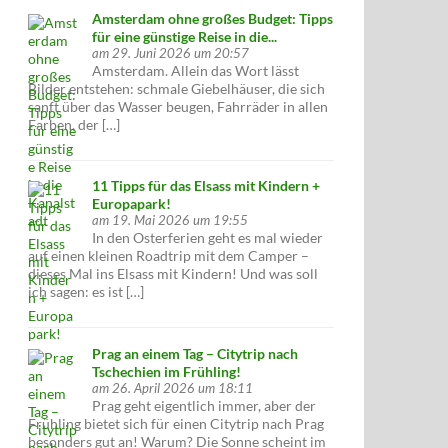
Amsterdam ohne großes Budget: Tipps
für eine günstige Reise in die...
am 29. Juni 2026 um 20:57
Amsterdam. Allein das Wort lässt
Bilder entstehen: schmale Giebelhäuser, die sich
sanft über das Wasser beugen, Fahrräder in allen
Farben, der […]
11 Tipps für das Elsass mit Kindern +
Europapark!
am 19. Mai 2026 um 19:55
In den Osterferien geht es mal wieder
auf einen kleinen Roadtrip mit dem Camper –
dieses Mal ins Elsass mit Kindern! Und was soll
ich sagen: es ist […]
Prag an einem Tag – Citytrip nach
Tschechien im Frühling!
am 26. April 2026 um 18:11
Prag geht eigentlich immer, aber der
Frühling bietet sich für einen Citytrip nach Prag
besonders gut an! Warum? Die Sonne scheint im