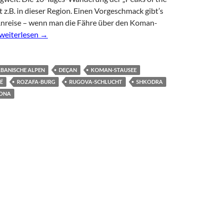
t z.B. in dieser Region. Einen Vorgeschmack gibt’s
 Anreise – wenn man die Fähre über den Koman-
Abenteuer Albanische Alpen: Wandern in Nord-Albanien und Ko
weiterlesen
→
BANISCHE ALPEN
DEÇAN
KOMAN-STAUSEE
Ë
ROZAFA-BURG
RUGOVA-SCHLUCHT
SHKODRA
ONA